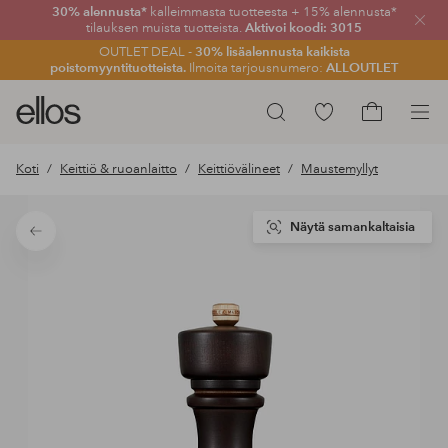
30% alennusta*
kalleimmasta tuotteesta + 15% alennusta*
Sulje
tilauksen muista tuotteista.
Aktivoi koodi: 3015
OUTLET DEAL -
30% lisäalennusta kaikista
poistomyyntituotteista.
Ilmoita tarjousnumero:
ALLOUTLET
Ellos-
Siirry
Hae
logo
merkittyihin
Siirry
–
suosikkituotteisiin
ostoskoriin
Koti
Keittiö & ruoanlaitto
Keittiövälineet
Maustemyllyt
siirry
aloitussivulle
Näytä samankaltaisia
Takaisin