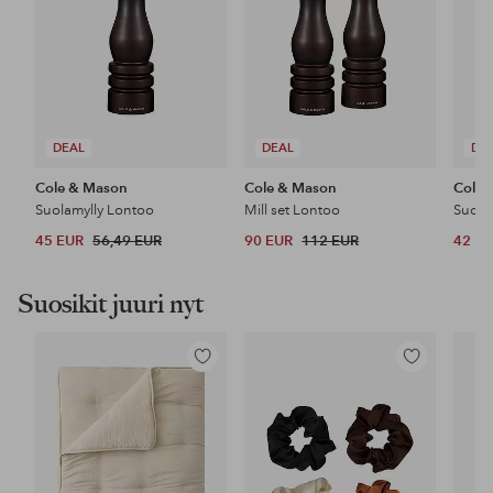
DEAL
DEAL
DE
Cole & Mason
Cole & Mason
Cole 
Suolamylly Lontoo
Mill set Lontoo
Suola
45 EUR
56,49 EUR
90 EUR
112 EUR
42 E
Suosikit juuri nyt
Lisää
Lisää
suosikkeihin
suosikkeihin