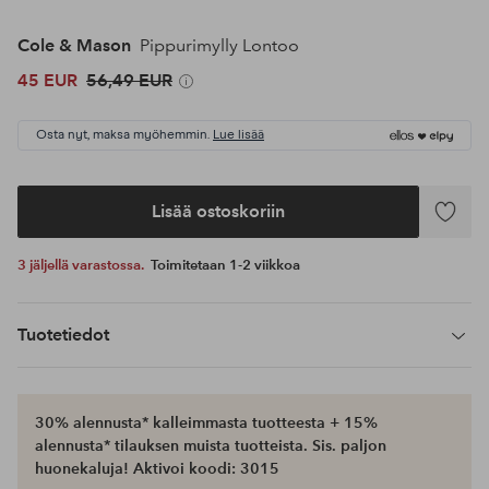
Cole & Mason
Pippurimylly Lontoo
45 EUR
56,49 EUR
Osta nyt, maksa myöhemmin.
Lue lisää
Lisää ostoskoriin
Lisää
suosikke
3 jäljellä varastossa.
Toimitetaan 1-2 viikkoa
Tuotetiedot
30% alennusta* kalleimmasta tuotteesta + 15%
alennusta* tilauksen muista tuotteista. Sis. paljon
huonekaluja! Aktivoi koodi: 3015