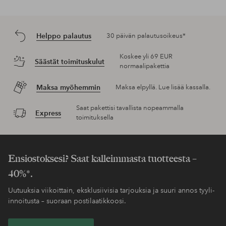
Helppo palautus
30 päivän palautusoikeus*
Koskee yli 69 EUR
Säästät toimituskulut
normaalipakettia
Maksa myöhemmin
Maksa elpyllä. Lue lisää kassalla.
Saat pakettisi tavallista nopeammalla
Express
toimituksella
Ensiostoksesi? Saat kalleimmasta tuotteesta –
40%*.
Uutuuksia viikoittain, eksklusiivisia tarjouksia ja suuri annos tyyli-
innoitusta – suoraan postilaatikkoosi.