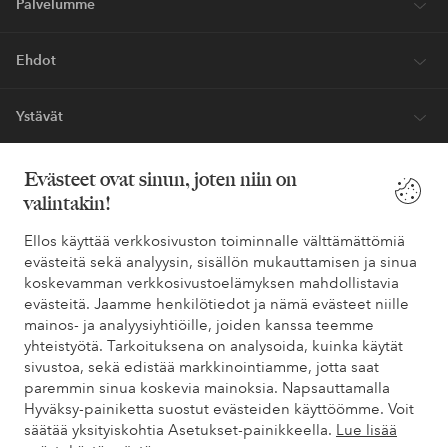
Palvelumme
Ehdot
Ystävät
Evästeet ovat sinun, joten niin on
valintakin!
Turvalliset maksut – maksa nyt tai erissä
Haluatko tietää
lisää maksuvaihtoehdoistamme
?
Ellos käyttää verkkosivuston toiminnalle välttämättömiä
evästeitä sekä analyysin, sisällön mukauttamisen ja sinua
elpy
elpy
koskevamman verkkosivustoelämyksen mahdollistavia
evästeitä. Jaamme henkilötiedot ja nämä evästeet niille
mainos- ja analyysiyhtiöille, joiden kanssa teemme
yhteistyötä. Tarkoituksena on analysoida, kuinka käytät
Suomi - Valitse maa
sivustoa, sekä edistää markkinointiamme, jotta saat
paremmin sinua koskevia mainoksia. Napsauttamalla
Hyväksy-painiketta suostut evästeiden käyttöömme. Voit
Facebook
Instagram
Pinterest
Youtube
säätää yksityiskohtia Asetukset-painikkeella.
Lue lisää