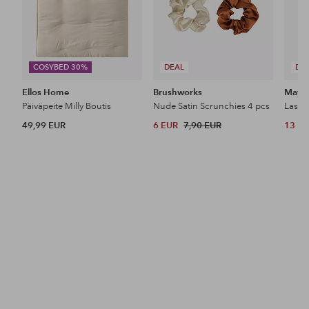
COSYBED 30%
DEAL
DE
Ellos Home
Brushworks
Maybe
Päiväpeite Milly Boutis
Nude Satin Scrunchies 4 pcs
49,99 EUR
6 EUR
7,90 EUR
13 E