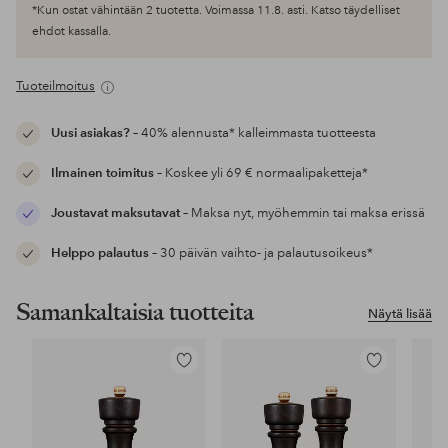
*Kun ostat vähintään 2 tuotetta. Voimassa 11.8. asti. Katso täydelliset
ehdot kassalla.
Tuoteilmoitus
Uusi asiakas?
– 40% alennusta* kalleimmasta tuotteesta
Ilmainen toimitus
– Koskee yli 69 € normaalipaketteja*
Joustavat maksutavat
– Maksa nyt, myöhemmin tai maksa erissä
Helppo palautus
– 30 päivän vaihto- ja palautusoikeus*
Samankaltaisia tuotteita
Näytä lisää
Lisää
Lisää
suosikkeihin
suosikkeihin