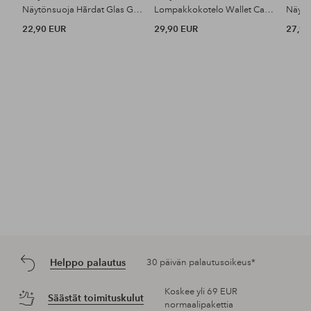
Näytönsuoja Hãrdat Glas Galaxy S25 Ultra
Lompakkokotelo Wallet Case Magsafe Iphone 17 Pro
22,90 EUR
29,90 EUR
27,90
Helppo palautus
30 päivän palautusoikeus*
Koskee yli 69 EUR
Säästät toimituskulut
normaalipakettia