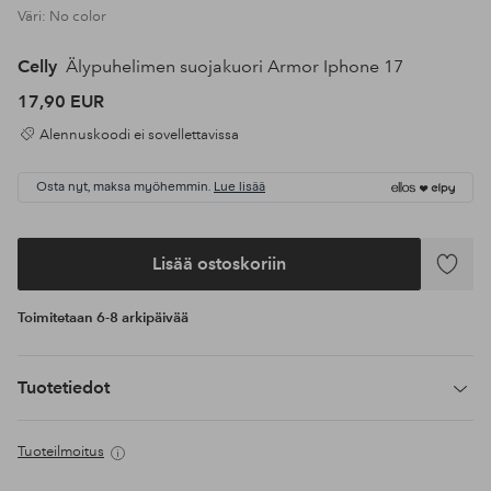
Väri: No color
Celly
Älypuhelimen suojakuori Armor Iphone 17
17,90 EUR
Alennuskoodi ei sovellettavissa
Osta nyt, maksa myöhemmin.
Lue lisää
Lisää ostoskoriin
Lisää
suosikke
Toimitetaan 6-8 arkipäivää
Tuotetiedot
Tuoteilmoitus