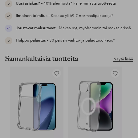
Uusi asiakas?
– 40% alennusta* kalleimmasta tuotteesta
Ilmainen toimitus
– Koskee yli 69 € normaalipaketteja*
Joustavat maksutavat
– Maksa nyt, myöhemmin tai maksa erissä
Helppo palautus
– 30 päivän vaihto- ja palautusoikeus*
Samankaltaisia tuotteita
Näytä lisää
Lisää
Lisää
suosikkeihin
suosikkeihin