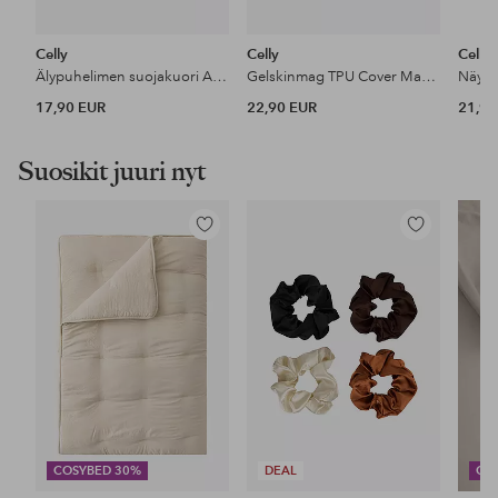
Celly
Celly
Celly
Älypuhelimen suojakuori Armor Iphone 17 Pro
Gelskinmag TPU Cover MagSafe-yhteensopiva Iphone 15
17,90 EUR
22,90 EUR
21,90
Suosikit juuri nyt
Lisää
Lisää
suosikkeihin
suosikkeihin
COSYBED 30%
DEAL
CO