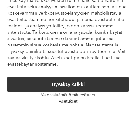
Ellos käyttää verkkosivuston toiminnalle välttämättömiä
evästeitä sekä analyysin, sisällön mukauttamisen ja sinua
Löydät vastaukset useimmin kysyttyihin kysymyksiin usein
koskevamman verkkosivustoelämyksen mahdollistavia
kysytyistä kysymyksistä. Löydät myös tietoa siitä, miten voit ottaa
evästeitä. Jaamme henkilötiedot ja nämä evästeet niille
meihin yhteyttä.
mainos- ja analyysiyhtiöille, joiden kanssa teemme
yhteistyötä. Tarkoituksena on analysoida, kuinka käytät
Asiakaspalvelu
Tilaukset
Maksutavat
Toim
sivustoa, sekä edistää markkinointiamme, jotta saat
paremmin sinua koskevia mainoksia. Napsauttamalla
Hyväksy-painiketta suostut evästeiden käyttöömme. Voit
säätää yksityiskohtia Asetukset-painikkeella.
Lue lisää
Omat sivut
evästekäytännöstämme.
Tietoa Elloksesta
Hyväksy kaikki
Palvelumme
Vain välttämättömät evästeet
Avaa
Asetukset
chat-
Ehdot
laati
Ystävät