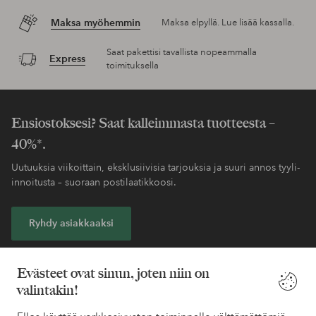
Maksa myöhemmin
Maksa elpyllä. Lue lisää kassalla.
Saat pakettisi tavallista nopeammalla
Express
toimituksella
Ensiostoksesi? Saat kalleimmasta tuotteesta –
40%*.
Uutuuksia viikoittain, eksklusiivisia tarjouksia ja suuri annos tyyli-
innoitusta – suoraan postilaatikkoosi.
Ryhdy asiakkaaksi
* Katso tarjouksen ehdot rekisteröitymisen yhteydessä
Evästeet ovat sinun, joten niin on
valintakin!
Tarvitsetko apua?