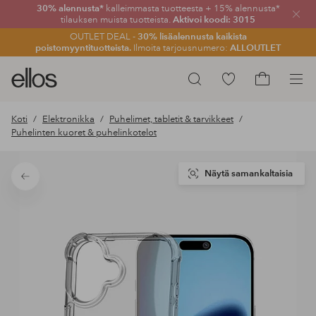
30% alennusta*
kalleimmasta tuotteesta + 15% alennusta*
Sulje
tilauksen muista tuotteista.
Aktivoi koodi: 3015
OUTLET DEAL -
30% lisäalennusta kaikista
poistomyyntituotteista.
Ilmoita tarjousnumero:
ALLOUTLET
Ellos-
Siirry
Hae
logo
merkittyihin
Siirry
–
suosikkituotteisiin
ostoskoriin
Koti
Elektronikka
Puhelimet, tabletit & tarvikkeet
siirry
Puhelinten kuoret & puhelinkotelot
aloitussivulle
Näytä samankaltaisia
Takaisin