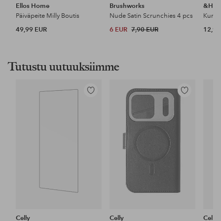
Ellos Home
Brushworks
&Ho
Päiväpeite Milly Boutis
Nude Satin Scrunchies 4 pcs
49,99 EUR
6 EUR
7,90 EUR
12,99
Tutustu uutuuksiimme
Lisää
Lisää
suosikkeihin
suosikkeihin
Celly
Celly
Celly