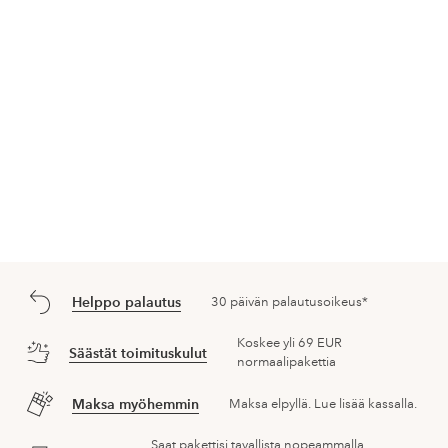
Helppo palautus
30 päivän palautusoikeus*
Koskee yli 69 EUR
Säästät toimituskulut
normaalipakettia
Maksa myöhemmin
Maksa elpyllä. Lue lisää kassalla.
Saat pakettisi tavallista nopeammalla