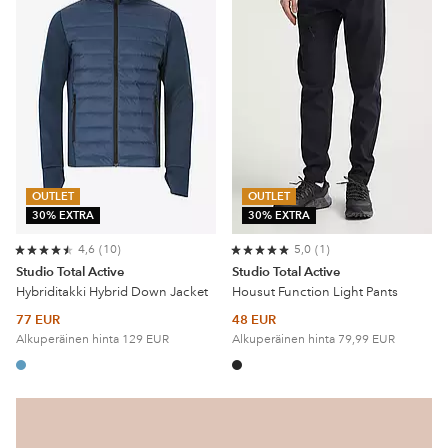
OUTLET
OUTLET
30% EXTRA
30% EXTRA
4,6
10
5,0
1
Studio Total Active
Studio Total Active
Hybriditakki Hybrid Down Jacket
Housut Function Light Pants
77 EUR
48 EUR
Alkuperäinen hinta
129 EUR
Alkuperäinen hinta
79,99 EUR