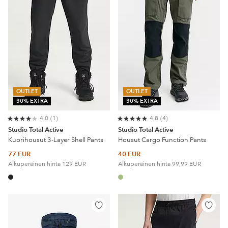
OUTLET
OUTLET
30% EXTRA
30% EXTRA
4,0
1
4,8
4
Studio Total Active
Studio Total Active
Kuorihousut 3-Layer Shell Pants
Housut Cargo Function Pants
77 EUR
40 EUR
Alkuperäinen hinta
129 EUR
Alkuperäinen hinta
99,99 EUR
Lisää
Lisää
suosikkeihin
suosik