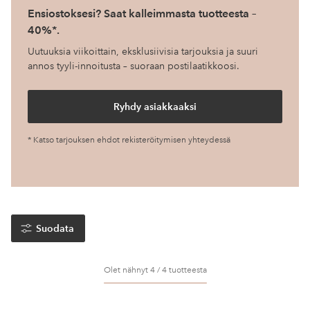
Ensiostoksesi? Saat kalleimmasta tuotteesta –
40%*.
Uutuuksia viikoittain, eksklusiivisia tarjouksia ja suuri
annos tyyli-innoitusta – suoraan postilaatikkoosi.
Ryhdy asiakkaaksi
* Katso tarjouksen ehdot rekisteröitymisen yhteydessä
Suodata
Olet nähnyt 4 / 4 tuotteesta