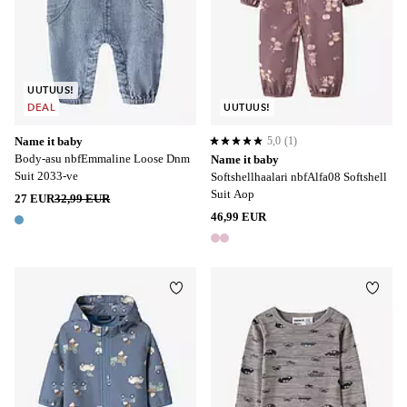
UUTUUS!
DEAL
UUTUUS!
Name it baby
5,0
(1)
5,0 perustuen 1 arvosanaan
Body-asu nbfEmmaline Loose Dnm
Name it baby
Suit 2033-ve
Softshellhaalari nbfAlfa08 Softshell
Suit Aop
27 EUR
32,99 EUR
46,99 EUR
1 väri
2 värejä
Lisää suosikkeihin
Lisää
50-56
62-68
74-80