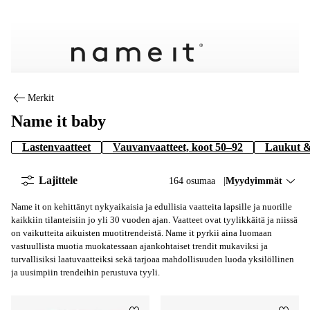
Name it baby
Merkit
Name it baby
Lastenvaatteet
Vauvanvaatteet, koot 50–92
Laukut &
Lajittele
164 osumaa
Lajittele:
Myydyimmät
Name it on kehittänyt nykyaikaisia ja edullisia vaatteita lapsille ja nuorille
kaikkiin tilanteisiin jo yli 30 vuoden ajan. Vaatteet ovat tyylikkäitä ja niissä
on vaikutteita aikuisten muotitrendeistä. Name it pyrkii aina luomaan
vastuullista muotia muokatessaan ajankohtaiset trendit mukaviksi ja
turvallisiksi laatuvaatteiksi sekä tarjoaa mahdollisuuden luoda yksilöllinen
ja uusimpiin trendeihin perustuva tyyli.