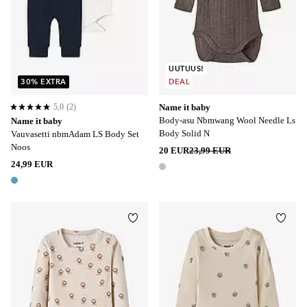
UUTUUS!
30% EXTRA
DEAL
5,0
(2)
Name it baby
5,0 perustuen 2 arvosanaan
Body-asu Nbmwang Wool Needle Ls
Name it baby
Body Solid N
Vauvasetti nbmAdam LS Body Set
Noos
20 EUR
23,99 EUR
24,99 EUR
1 väri
1 väri
Lisää suosikkeihin
Lisää