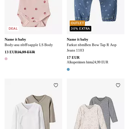
OUTLET
DEAL
30% EXTRA
Name it baby
Name it baby
Body-asu nbfFoapple LS Body
Farkut nbmBen Bow Tap R Aop
Jeans 1103
13 EUR
16,99 EUR
17 EUR
1 väri
Alkuperäinen hinta
24,99 EUR
1 väri
Lisää suosikkeihin
Lisää
50
56
62
68
74
50
56
62
68
74