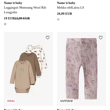
Name it baby
Name it baby
Leggingsit Nbmwang Wool Rib
Mekko nbfLalou LS
Longjohn
26,99 EUR
19 EUR
22,99 EUR
1 väri
1 väri
Lisää suosikkeihin
Lisää
DEAL
UUTUUS!