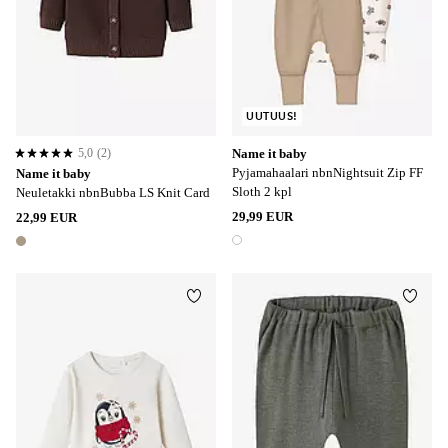
UUTUUS!
5,0
(2)
Name it baby
5,0 perustuen 2 arvosanaan
Pyjamahaalari nbnNightsuit Zip FF
Name it baby
Sloth 2 kpl
Neuletakki nbnBubba LS Knit Card
29,99 EUR
22,99 EUR
1 väri
1 väri
Lisää suosikkeihin
Lisää
56
62
68
74