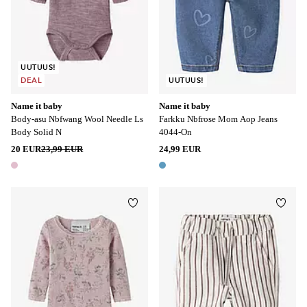
UUTUUS!
DEAL
UUTUUS!
Name it baby
Name it baby
Body-asu Nbfwang Wool Needle Ls
Farkku Nbfrose Mom Aop Jeans
Body Solid N
4044-On
20 EUR
23,99 EUR
24,99 EUR
1 väri
1 väri
Lisää suosikkeihin
Lisää