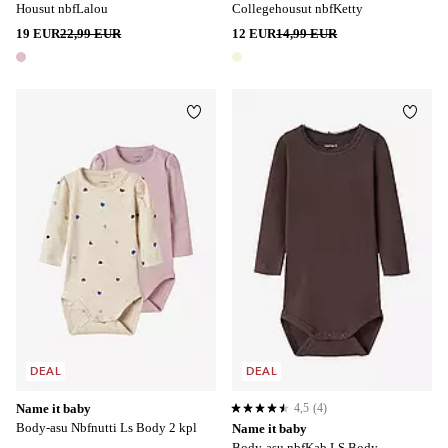
Housut nbfLalou
Collegehousut nbfKetty
19 EUR
22,99 EUR
12 EUR
14,99 EUR
1 väri
1 väri
Lisää suosikkeihin
Lisää
DEAL
DEAL
Name it baby
4,5
(4)
4,5 perustuen 4 arvosanaan
Body-asu Nbfnutti Ls Body 2 kpl
Name it baby
Body-asu nbfKab LS Body