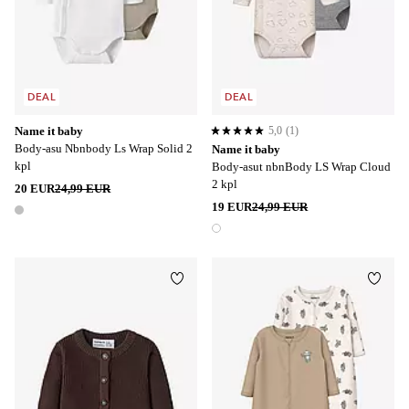
DEAL
DEAL
Name it baby
5,0
(1)
5,0 perustuen 1 arvosanaan
Body-asu Nbnbody Ls Wrap Solid 2
Name it baby
kpl
Body-asut nbnBody LS Wrap Cloud
2 kpl
20 EUR
24,99 EUR
19 EUR
24,99 EUR
1 väri
1 väri
Lisää suosikkeihin
Lisää