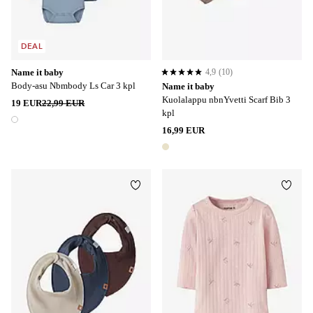
DEAL
Name it baby
4,9
(10)
4,9 perustuen 10 arvosanaan
Body-asu Nbmbody Ls Car 3 kpl
Name it baby
Kuolalappu nbnYvetti Scarf Bib 3
19 EUR
22,99 EUR
kpl
1 väri
16,99 EUR
1 väri
Lisää suosikkeihin
Lisää