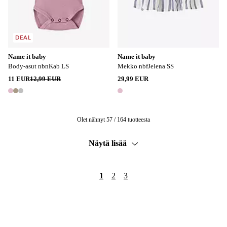
DEAL
Name it baby
Name it baby
Body-asut nbnKab LS
Mekko nbfJelena SS
11 EUR
12,99 EUR
29,99 EUR
3 värejä
1 väri
Olet nähnyt 57 / 164 tuotteesta
Näytä lisää
1
2
3
Trustpilot