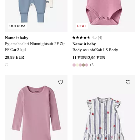
UUTUUS!
DEAL
Name it baby
4,5
(4)
4,5 perustuen 4 arvosanaan
Pyjamahaalari Nbmnightsuit 2P Zip
Name it baby
FF Car 2 kpl
Body-asu nbfKab LS Body
29,99 EUR
11 EUR
12,99 EUR
+3
1 väri
8 värejä
Lisää suosikkeihin
Lisää