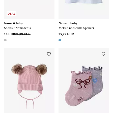
DEAL
Name it baby
Name it baby
Shortsit Nbmedenis
Mekko nbfFerilla Spencer
16 EUR
21,99 EUR
25,99 EUR
1 väri
1 väri
Lisää suosikkeihin
Lisää
34/39
40/44
45/47
50/56
62/68
74/80