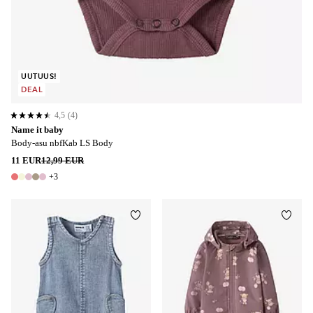
UUTUUS!
DEAL
4,5
(4)
4,5 perustuen 4 arvosanaan
Name it baby
Body-asu nbfKab LS Body
11 EUR
12,99 EUR
+3
8 värejä
Lisää suosikkeihin
Lisää
50-56
62-68
74-80