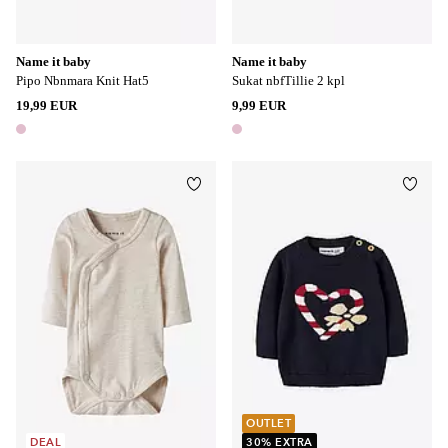
Name it baby
Name it baby
Pipo Nbnmara Knit Hat5
Sukat nbfTillie 2 kpl
19,99 EUR
9,99 EUR
1 väri
1 väri
Lisää suosikkeihin
Lisää
40
44
48
OUTLET
DEAL
30% EXTRA