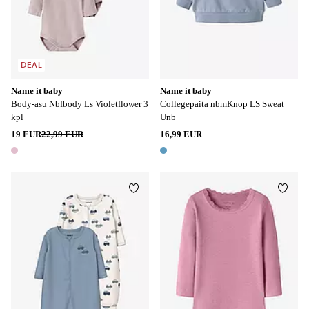
DEAL
Name it baby
Name it baby
Body-asu Nbfbody Ls Violetflower 3
Collegepaita nbmKnop LS Sweat
kpl
Unb
19 EUR
22,99 EUR
16,99 EUR
1 väri
1 väri
Lisää suosikkeihin
Lisää
50
56
62
68
74