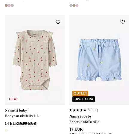
3 värejä
3 värejä
Lisää suosikkeihin
Lisää
OUTLET
DEAL
30% EXTRA
Name it baby
5,0
(1)
5,0 perustuen 1 arvosanaan
Bodyasu nbfJelly LS
Name it baby
Shortsit nbfDerilla
14 EUR
16,99 EUR
17 EUR
1 väri