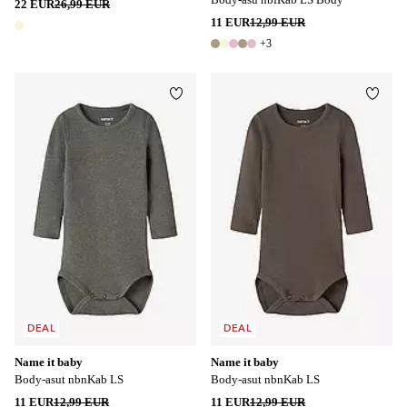
22 EUR
26,99 EUR
11 EUR
12,99 EUR
1 väri
+3
8 värejä
Lisää suosikkeihin
Lisää
DEAL
DEAL
Name it baby
Name it baby
Body-asut nbnKab LS
Body-asut nbnKab LS
11 EUR
12,99 EUR
11 EUR
12,99 EUR