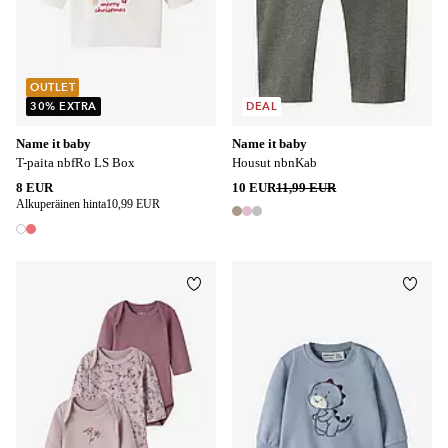
OUTLET
30% EXTRA
DEAL
Name it baby
Name it baby
T-paita nbfRo LS Box
Housut nbnKab
8 EUR
10 EUR
11,99 EUR
Alkuperäinen hinta
10,99 EUR
3 värejä
2 värejä
Lisää suosikkeihin
Lisää
50
56
62
68
74