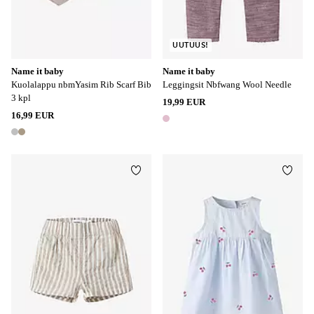
UUTUUS!
Name it baby
Name it baby
Kuolalappu nbmYasim Rib Scarf Bib
Leggingsit Nbfwang Wool Needle
3 kpl
19,99 EUR
16,99 EUR
1 väri
2 värejä
Lisää suosikkeihin
Lisää
68
74
80
86