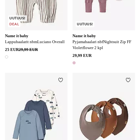
UUTUUS!
DEAL
UUTUUS!
Name it baby
Name it baby
Lappuhaalarit nbmLuciano Overall
Pyjamahaalari nbfNightsuit Zip FF
Violetflower 2 kpl
25 EUR
29,99 EUR
29,99 EUR
1 väri
1 väri
Lisää suosikkeihin
Lisää
50
56
62
68
74