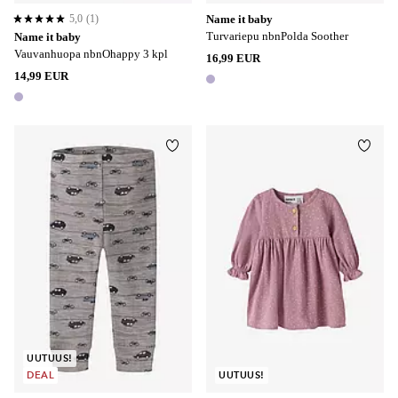
5,0
(1)
Name it baby
5,0 perustuen 1 arvosanaan
Turvariepu nbnPolda Soother
Name it baby
Vauvanhuopa nbnOhappy 3 kpl
16,99 EUR
14,99 EUR
1 väri
1 väri
Lisää suosikkeihin
Lisää
UUTUUS!
DEAL
UUTUUS!