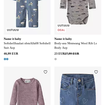
UUTUUS!
UUTUUS!
DEAL
Name it baby
Name it baby
Softshellhaalari nbmAlfa08 Softshell
Body-asu Nbmwang Wool Rib Ls
Suit Aop
Body Aop
46,99 EUR
23 EUR
27,99 EUR
2 värejä
1 väri
Lisää suosikkeihin
Lisää