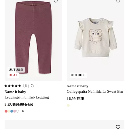
Lisää suosikkeihin
Lisää
UUTUUS!
DEAL
UUTUUS!
4,8
(17)
Name it baby
4,8 perustuen 17 arvosanaan
Collegepaita Nbfnilda Ls Sweat Bru
Name it baby
Leggingsit nbnKab Legging
16,99 EUR
9 EUR
10,99 EUR
1 väri
+6
11 värejä
Lisää