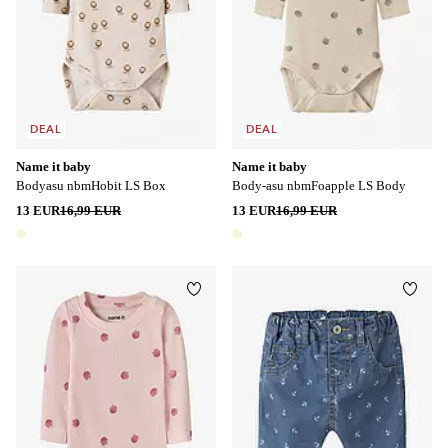
DEAL
DEAL
Name it baby
Name it baby
Bodyasu nbmHobit LS Box
Body-asu nbmFoapple LS Body
13 EUR
16,99 EUR
13 EUR
16,99 EUR
1 väri
1 väri
Lisää suosikkeihin
Lisää