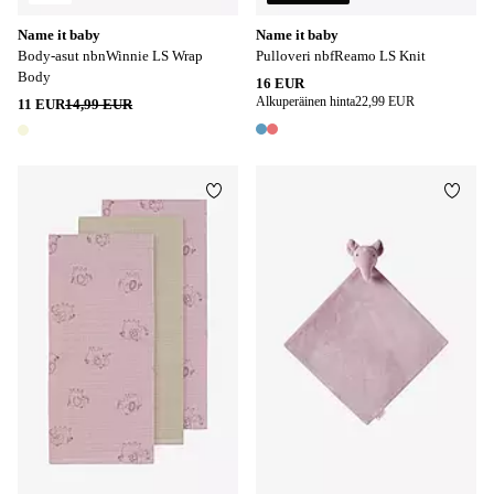
Name it baby
Name it baby
Body-asut nbnWinnie LS Wrap
Pulloveri nbfReamo LS Knit
Body
16 EUR
Alkuperäinen hinta
22,99 EUR
11 EUR
14,99 EUR
2 värejä
1 väri
Lisää suosikkeihin
Lisää