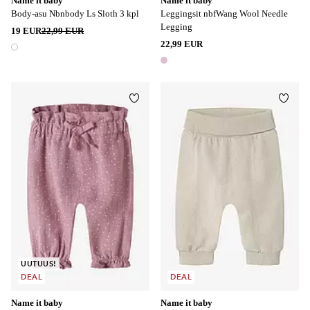
Name it baby
Name it baby
Body-asu Nbnbody Ls Sloth 3 kpl
Leggingsit nbfWang Wool Needle
Legging
19 EUR
22,99 EUR
22,99 EUR
1 väri
1 väri
Lisää suosikkeihin
Lisää
UUTUUS!
DEAL
DEAL
Name it baby
Name it baby