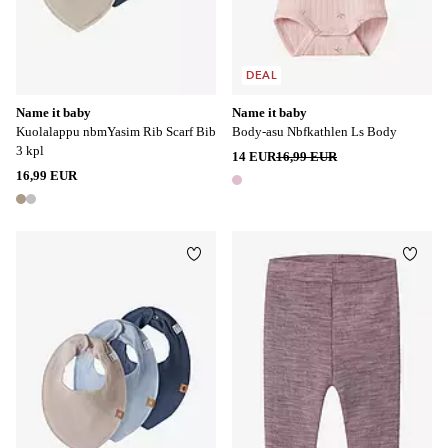
DEAL
Name it baby
Name it baby
Kuolalappu nbmYasim Rib Scarf Bib
Body-asu Nbfkathlen Ls Body
3 kpl
14 EUR
16,99 EUR
16,99 EUR
1 väri
2 värejä
Lisää suosikkeihin
Lisää