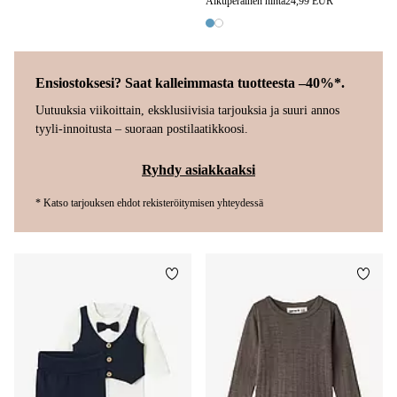
Alkuperäinen hinta
24,99 EUR
2 värejä
Ensiostoksesi? Saat kalleimmasta tuotteesta –40%*.
Uutuuksia viikoittain, eksklusiivisia tarjouksia ja suuri annos
tyyli-innoitusta – suoraan postilaatikkoosi.
Ryhdy asiakkaaksi
* Katso tarjouksen ehdot rekisteröitymisen yhteydessä
Lisää suosikkeihin
Lisää