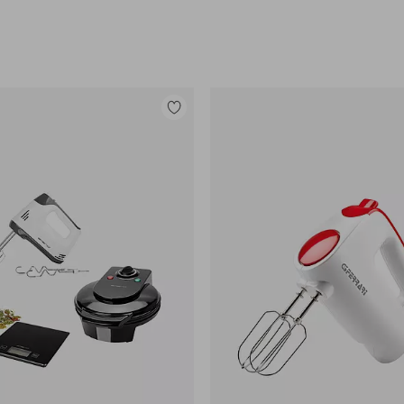
Lisää
suosikkeihin