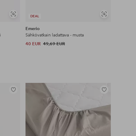
Näytä
Näytä
DEAL
samankaltaisia
samankaltaisia
Emerio
Bosch
i
Sähkövatkain ladattava - musta
MFQ3030-
40 EUR
49,69 EUR
49,90 EU
Lisää
Lisää
suosikkeihin
suosikkeihin