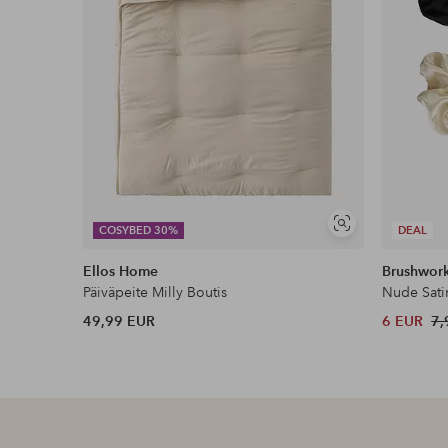
Näytä
COSYBED 30%
DEAL
samankaltaisia
Ellos Home
Brushwor
Päiväpeite Milly Boutis
Nude Sati
49,99 EUR
6 EUR
7,