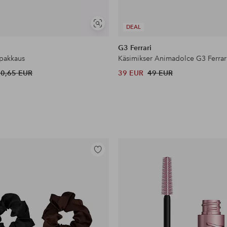
Näytä
DEAL
samankaltaisia
G3 Ferrari
spakkaus
Käsimikser Animadolce G3 Ferrar
70,65 EUR
39 EUR
49 EUR
Lisää
suosikkeihin