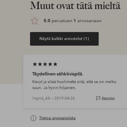
Muut ovat tätä mieltä
5.0
perustuen
1
arvosanaan
Näytä kaikki arvostelut (1)
Täydellinen sähkövispilä.
Kevyt ja sileä huolimatta siitä, että se on melko
suuri. Ja hyvin hiljainen.
Ingrid_64 —
2019-04-26
Raportoi
Tietoa arvosanoista