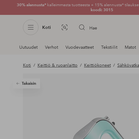
30% alennusta*
kalleimmasta tuotteesta + 15% alennusta* tilauksen
koodi: 3015
Koti
Hae
Kuvahaku
Navigointi
Uutuudet
Verhot
Vuodevaatteet
Tekstiilit
Matot
osastoilla
Koti
Keittiö & ruoanlaitto
Keittiökoneet
Sähkövatk
Takaisin