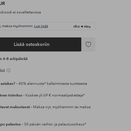
UR
koodi ei sovellettavissa
t, maksa myöhemmin.
Lue lisää
Lisää ostoskoriin
Lisää
suosikkeihin
an 6-8 arkipäivää
tus
 asiakas?
– 40% alennusta* kalleimmasta tuotteesta
inen toimitus
– Koskee yli 69 € normaalipaketteja*
tavat maksutavat
– Maksa nyt, myöhemmin tai maksa
po palautus
– 30 päivän vaihto- ja palautusoikeus*