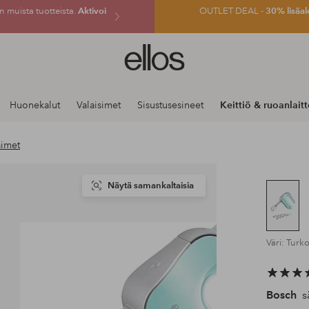
 muista tuotteista.
Aktivoi
OUTLET DEAL -
30% lisäal
Ellos-
logo
–
siirry
Huonekalut
Valaisimet
Sisustusesineet
Keittiö & ruoanlait
aloitussivulle
aimet
Näytä samankaltaisia
Väri: Tur
Bosch
s