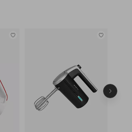
Lisää
Lisää
suosikkeihin
suosikkeihin
Seuraava
tuote