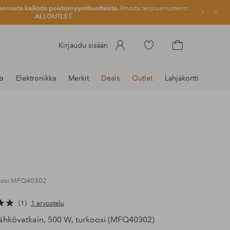
ennusta kaikista poistomyyntituotteista.
Ilmoita tarjousnumero:
Sulje
ALLOUTLET
Siirry
Kirjaudu sisään
merkittyihin
Siirry
suosikkituotteisiin
ostoskoriin
to
Elektronikka
Merkit
Deals
Outlet
Lahjakortti
koosi MFQ40302
1
1 arvostelu
ähkövatkain, 500 W, turkoosi (MFQ40302)