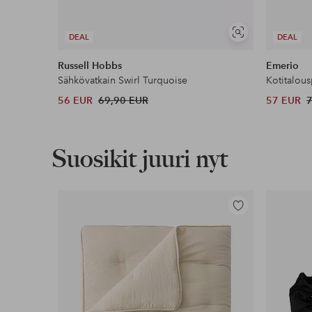
Näytä
DEAL
DEAL
samankaltaisia
Russell Hobbs
Emerio
Sähkövatkain Swirl Turquoise
Kotitalou
56 EUR
69,90 EUR
57 EUR
Suosikit juuri nyt
Lisää
suosikkeihin