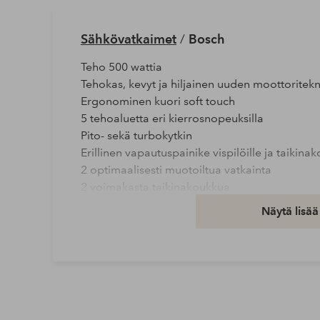
Sähkövatkaimet
/
Bosch
Teho 500 wattia
Tehokas, kevyt ja hiljainen uuden moottoritekn
Ergonominen kuori soft touch
5 tehoaluetta eri kierrosnopeuksilla
Pito- sekä turbokytkin
Erillinen vapautuspainike vispilöille ja taikinak
2 optimaalisesti muotoiltua vatkainta
2 voimakasta taikinakoukkua
Kiinnitysmahdollisuus sauvasekoitinosalle
Näytä lisää
Johdon kelaus pidikkeen ympärille
Mukana toimitettavat tarvikkeet
- 2 x vispilää
- 2 x taikinakoukkua ruostumatonta terästä
- Väri: minttuturkoosi/hopea