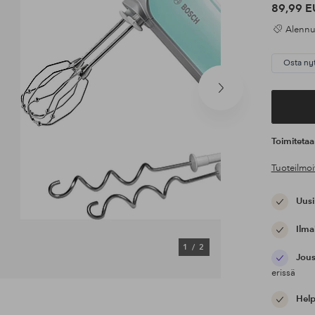
89,99 E
Alennus
Osta ny
Seuraava
tuote
Toimiteta
Tuoteilmoi
Uusi
Ilma
1
/
2
Jous
erissä
Help