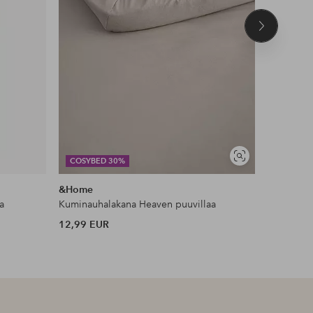
Seuraava
tuote
Näytä
COSYBED 30%
DEAL
samankaltaisia
&Home
Ellos Ho
a
Kuminauhalakana Heaven puuvillaa
Ryijymatt
12,99 EUR
106 EUR