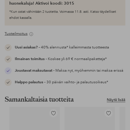
huonekaluja! Aktivoi koodi: 3015
*Kun ostat vähintään 2 tuotetta. Voimassa 11.8. asti. Katso täydelliset
ehdot kassalla.
Tuoteilmoitus
Uusi asiakas?
– 40% alennusta* kalleimmasta tuotteesta
Ilmainen toimitus
– Koskee yli 69 € normaalipaketteja*
Joustavat maksutavat
– Maksa nyt, myöhemmin tai maksa erissä
Helppo palautus
– 30 päivän vaihto- ja palautusoikeus*
Samankaltaisia tuotteita
Näytä lisää
Lisää
Lisää
suosikkeihin
suosikkeihin