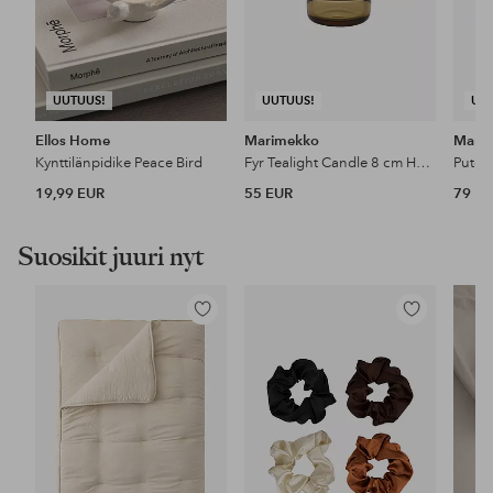
UUTUUS!
UUTUUS!
UU
Ellos Home
Marimekko
Mari
Kynttilänpidike Peace Bird
Fyr Tealight Candle 8 cm Holder
Putel
19,99 EUR
55 EUR
79 E
Suosikit juuri nyt
Lisää
Lisää
suosikkeihin
suosikkeihin