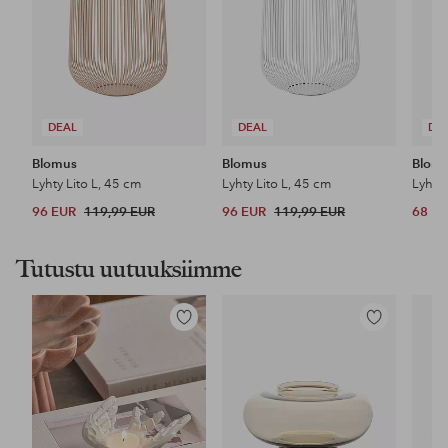
DEAL
DEAL
DE
Blomus
Blomus
Blom
Lyhty Lito L, 45 cm
Lyhty Lito L, 45 cm
Lyhty
96 EUR
119,99 EUR
96 EUR
119,99 EUR
68 E
Tutustu uutuuksiimme
Lisää
Lisää
suosikkeihin
suosikkeihin