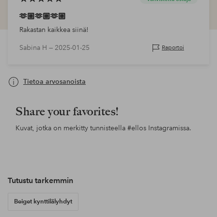
🫶🏼🫶🏼🫶🏼
Rakastan kaikkea siinä!
Sabina H —
2025-01-25
Raportoi
Tietoa arvosanoista
Share your favorites!
Kuvat, jotka on merkitty tunnisteella
#ellos
Instagramissa.
Julkaissut
annamariaf2015
Julkaissut
madeleinelaurell
Jul
he
Tutustu tarkemmin
Beiget kynttilälyhdyt