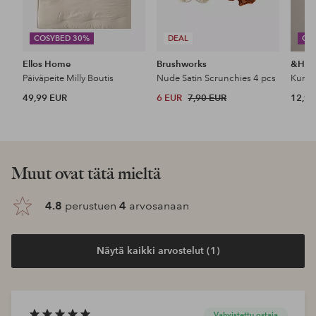
COSYBED 30%
DEAL
CO
Ellos Home
Brushworks
&Ho
Päiväpeite Milly Boutis
Nude Satin Scrunchies 4 pcs
49,99 EUR
6 EUR
7,90 EUR
12,99
Muut ovat tätä mieltä
4.8
perustuen
4
arvosanaan
Näytä kaikki arvostelut (1)
Vahvistettu ostaja