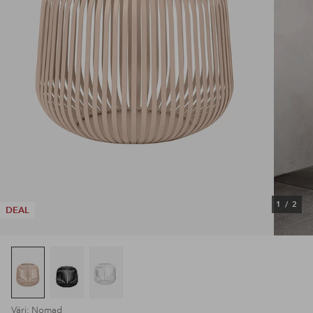
1
/
2
DEAL
Väri: Nomad