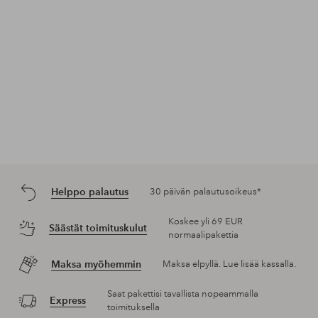
Helppo palautus
30 päivän palautusoikeus*
Koskee yli 69 EUR
Säästät toimituskulut
normaalipakettia
Maksa myöhemmin
Maksa elpyllä. Lue lisää kassalla.
Saat pakettisi tavallista nopeammalla
Express
toimituksella