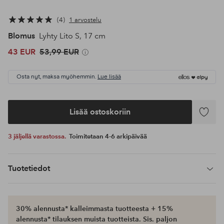
4
1 arvostelu
Blomus
Lyhty Lito S, 17 cm
43 EUR
53,99 EUR
Osta nyt, maksa myöhemmin.
Lue lisää
Lisää ostoskoriin
Lisää
suosikke
3 jäljellä varastossa.
Toimitetaan 4-6 arkipäivää
Tuotetiedot
30% alennusta* kalleimmasta tuotteesta + 15%
alennusta* tilauksen muista tuotteista. Sis. paljon