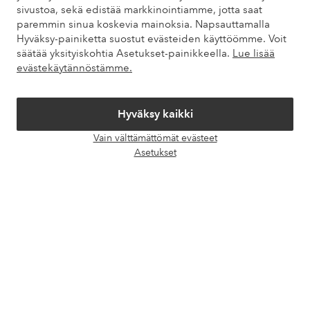
Asiakaspalvelu
Tilaukset
Maksutavat
Toim
sivustoa, sekä edistää markkinointiamme, jotta saat
paremmin sinua koskevia mainoksia. Napsauttamalla
Hyväksy-painiketta suostut evästeiden käyttöömme. Voit
säätää yksityiskohtia Asetukset-painikkeella.
Lue lisää
Omat sivut
evästekäytännöstämme.
Tietoa Elloksesta
Hyväksy kaikki
Vain välttämättömät evästeet
Palvelumme
Avaa
Asetukset
chat-
laati
Ehdot
Ystävät
Turvalliset maksut – maksa nyt tai erissä
Haluatko tietää
lisää maksuvaihtoehdoistamme
?