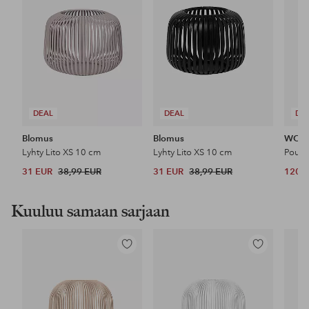
DEAL
DEAL
DE
Blomus
Blomus
WOO
Lyhty Lito XS 10 cm
Lyhty Lito XS 10 cm
Pouf 
31 EUR
38,99 EUR
31 EUR
38,99 EUR
120 
Kuuluu samaan sarjaan
Lisää
Lisää
suosikkeihin
suosikkeihin