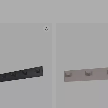
Lisää
suosikkeihin