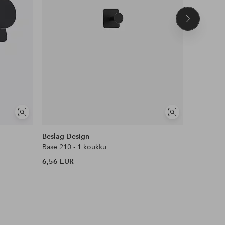
Seuraava
tuote
Näytä
Näytä
samankaltaisia
samankaltaisia
Beslag Design
Beslag D
Base 210 - 1 koukku
Base 210 
6,56 EUR
6,56 EUR