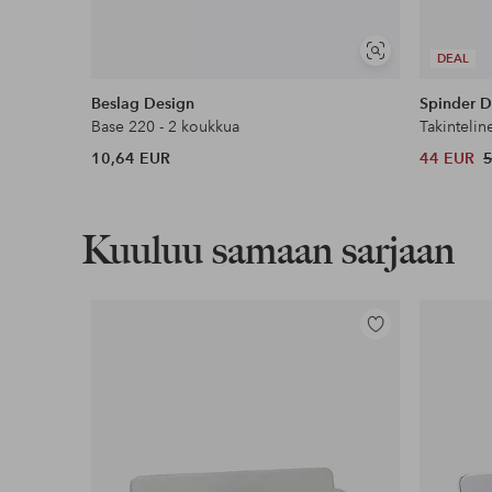
Näytä
DEAL
samankaltaisia
Beslag Design
Spinder D
Base 220 - 2 koukkua
Takinteli
10,64 EUR
44 EUR
Kuuluu samaan sarjaan
Lisää
suosikkeihin