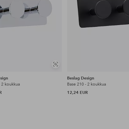
Näytä
samankaltaisia
sign
Beslag Design
- 2 koukkua
Base 210 - 2 koukkua
R
12,24 EUR