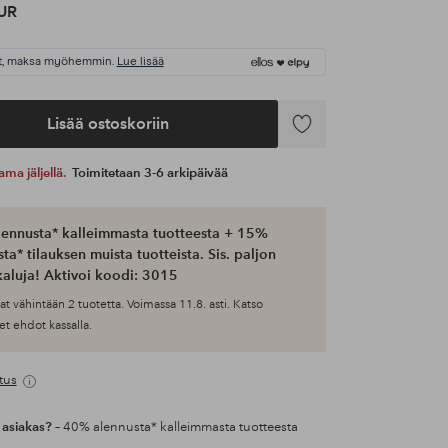
UR
t, maksa myöhemmin.
Lue lisää
Lisää ostoskoriin
Lisää
suosikkeihin
ama jäljellä.
Toimitetaan 3-6 arkipäivää
ennusta* kalleimmasta tuotteesta + 15%
ta* tilauksen muista tuotteista. Sis. paljon
aluja! Aktivoi koodi: 3015
at vähintään 2 tuotetta. Voimassa 11.8. asti. Katso
et ehdot kassalla.
tus
 asiakas?
– 40% alennusta* kalleimmasta tuotteesta