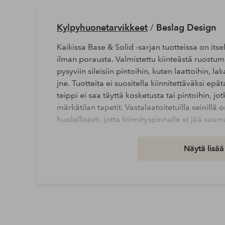
Kylpyhuonetarvikkeet
/
Beslag Design
Kaikissa Base & Solid -sarjan tuotteissa on it
ilman porausta. Valmistettu kiinteästä ruostum
pysyviin sileisiin pintoihin, kuten laattoihin, la
jne. Tuotteita ei suositella kiinnitettäväksi epät
teippi ei saa täyttä kosketusta tai pintoihin, jo
märkätilan tapetit. Vastalaatoitetuilla seinillä
huolellisesti, jotta kiinnityspinnalle ei jää sau
Leveys: 18 cm
Näytä lisää
Korkeus: 4.5 cm
Pituus/syvyys: 3.3 cm
Tuotenumero: 2158826-01-0
Lataa korkearesoluutioinen kuva