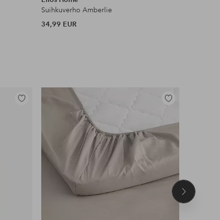
Suihkuverho Amberlie
Unikko Sh
34,99 EUR
125 EUR
Lisää
Lisää
suosikkeihin
suosikkeihin
Seuraava
tuote