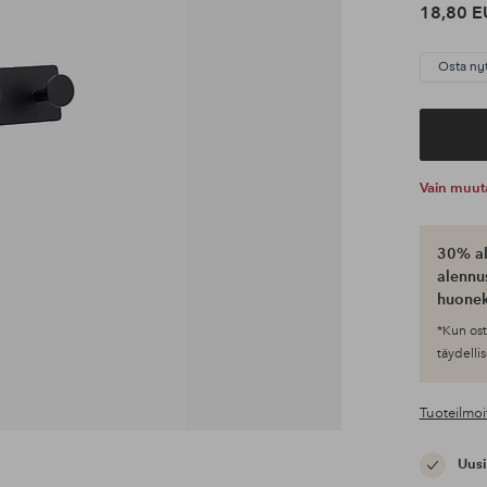
18,80 E
Osta ny
Vain muut
30% al
alennus
huonek
*Kun ost
täydellis
Tuoteilmoi
Uusi