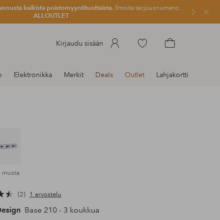
ennusta kaikista poistomyyntituotteista.
Ilmoita tarjousnumero:
Sulje
ALLOUTLET
Siirry
Kirjaudu sisään
merkittyihin
Siirry
suosikkituotteisiin
ostoskoriin
o
Elektronikka
Merkit
Deals
Outlet
Lahjakortti
a musta
2
1 arvostelu
Design
Base 210 - 3 koukkua