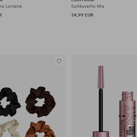
ho Lorraine
Suihkuverho Mia
R
34,99 EUR
Lisää
suosikkeihin