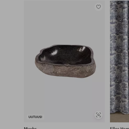
Lisää
suosikkeihin
Näytä
UUTUUS!
samankaltaisia
Muubs
Ellos Ho