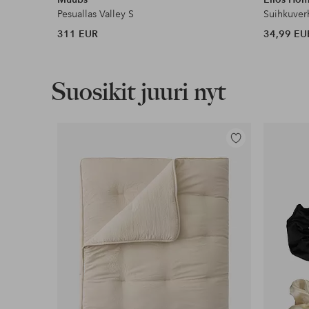
Pesuallas Valley S
Suihkuver
311 EUR
34,99 EU
Suosikit juuri nyt
Lisää
suosikkeihin