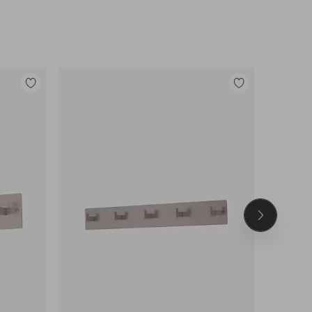
Lisää
Lisää
suosikkeihin
suosikkeihin
Seuraava
tuote