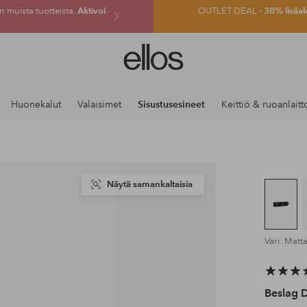
 muista tuotteista.
Aktivoi
OUTLET DEAL -
30% lisäal
Ellos-
logo
–
siirry
Huonekalut
Valaisimet
Sisustusesineet
Keittiö & ruoanlaitt
aloitussivulle
Näytä samankaltaisia
Väri: Matt
Beslag 