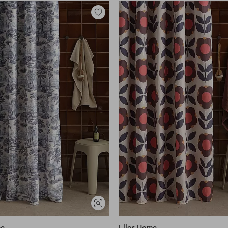
Lisää
suosikkeihin
Näytä
samankaltaisia
me
Ellos Home