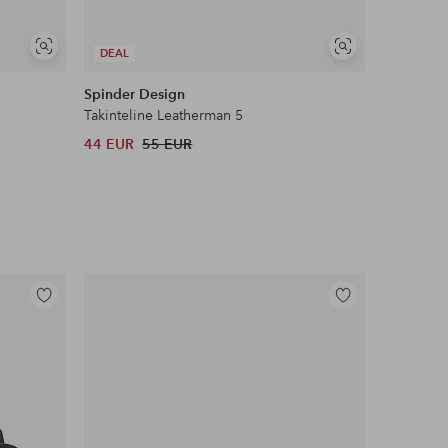
Näytä
Näytä
DEAL
samankaltaisia
samankaltaisia
Spinder Design
Beslag D
Takinteline Leatherman 5
Base 200 
44 EUR
55 EUR
9,84 EUR
Lisää
Lisää
suosikkeihin
suosikkeihin