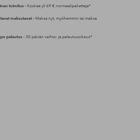
inen toimitus
– Koskee yli 69 € normaalipaketteja*
tavat maksutavat
– Maksa nyt, myöhemmin tai maksa
po palautus
– 30 päivän vaihto- ja palautusoikeus*