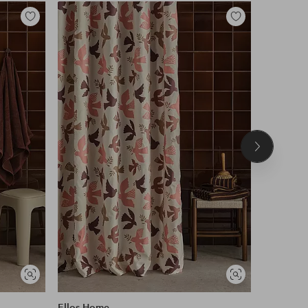
Lisää
Lisää
suosikkeihin
suosikkeihin
Seuraava
tuote
Näytä
Näytä
samankaltaisia
samankaltaisia
Ellos Home
Marimek