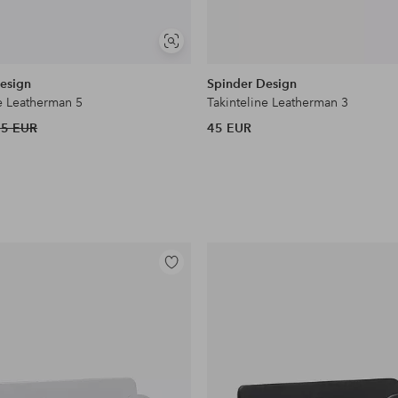
Näytä
samankaltaisia
esign
Spinder Design
ne Leatherman 5
Takinteline Leatherman 3
55 EUR
45 EUR
Lisää
suosikkeihin