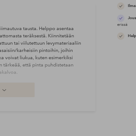
Ilma
Jous
erissä
seliimautuva tausta. Helppo asentaa
attomasta teräksestä. Kiinnitetään
Help
kattuun tai viilutettuun levymateriaaliin
asaisiin/karheisiin pintoihin, joihin
tka voivat liukua, kuten esimerkiksi
 on tärkeää, että pinta puhdistetaan
makalvoa.