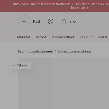
30% alennusta*
kalleimmasta tuotteesta + 15% alennusta* tilauksen
koodi: 3015
Koti
Hae
Kuvahaku
Navigointi
Uutuudet
Verhot
Vuodevaatteet
Tekstiilit
Matot
osastoilla
Koti
Sisustusesineet
Kylpyhuonetarvikkeet
Takaisin