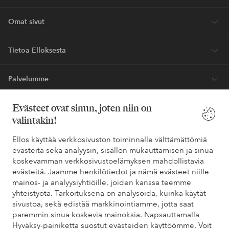
Omat sivut
Tietoa Elloksesta
Palvelumme
Evästeet ovat sinun, joten niin on
Ehdot
valintakin!
Ystävät
Ellos käyttää verkkosivuston toiminnalle välttämättömiä
evästeitä sekä analyysin, sisällön mukauttamisen ja sinua
koskevamman verkkosivustoelämyksen mahdollistavia
evästeitä. Jaamme henkilötiedot ja nämä evästeet niille
Turvalliset maksut – maksa nyt tai erissä
mainos- ja analyysiyhtiöille, joiden kanssa teemme
yhteistyötä. Tarkoituksena on analysoida, kuinka käytät
Haluatko tietää
lisää maksuvaihtoehdoistamme
?
sivustoa, sekä edistää markkinointiamme, jotta saat
elpy
elpy
paremmin sinua koskevia mainoksia. Napsauttamalla
Hyväksy-painiketta suostut evästeiden käyttöömme. Voit