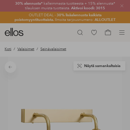
30% alennusta*
kalleimmasta tuotteesta + 15% alennusta*
Sulje
tilauksen muista tuotteista.
Aktivoi koodi: 3015
OUTLET DEAL -
30% lisäalennusta kaikista
poistomyyntituotteista.
Ilmoita tarjousnumero:
ALLOUTLET
Ellos-
Siirry
Hae
logo
merkittyihin
Siirry
–
suosikkituotteisiin
ostoskoriin
Koti
Valaisimet
Seinävalaisimet
siirry
aloitussivulle
Näytä samankaltaisia
Takaisin