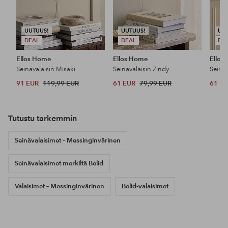
UUTUUS!
UUTUUS!
UU
DEAL
DEAL
DE
Ellos Home
Ellos Home
Ellos
Seinävalaisin Misaki
Seinävalaisin Zindy
Seinäv
91 EUR
119,99 EUR
61 EUR
79,99 EUR
61 E
Tutustu tarkemmin
Seinävalaisimet – Messinginvärinen
Seinävalaisimet merkiltä Belid
Valaisimet – Messinginvärinen
Belid-valaisimet