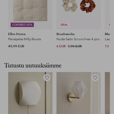
COSYBED 30%
DEAL
DE
Ellos Home
Brushworks
Maybe
Päiväpeite Milly Boutis
Nude Satin Scrunchies 4 pcs
49,99 EUR
6 EUR
7,90 EUR
13 E
Tutustu uutuuksiimme
Lisää
Lisää
suosikkeihin
suosikkeihin