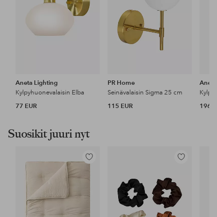
Aneta Lighting
PR Home
Aneta
Kylpyhuonevalaisin Elba
Seinävalaisin Sigma 25 cm
Kylpy
77 EUR
115 EUR
196 
Suosikit juuri nyt
Lisää
Lisää
suosikkeihin
suosikkeihin