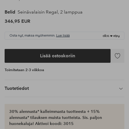
Belid
Seinävalaisin Regal, 2 lamppua
346,95 EUR
Osta nyt, maksa myöhemmin.
Lue lisää
Lisää ostoskoriin
Lisää
suosikke
Toimitetaan 2-3 viikkoa
Tuotetiedot
30% alennusta* kalleimmasta tuotteesta + 15%
alennusta* tilauksen muista tuotteista. Sis. paljon
huonekaluja! Aktivoi koodi: 3015