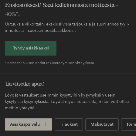
Ensiostoksesi? Saat kalleimmasta tuotteesta –
40%*.
Uutuuksia viikoittain, eksklusiivisia tarjouksia ja suuri annos tyyli-
innoitusta – suoraan postilaatikkoosi.
Ryhdy asiakkaaksi
* Katso tarjouksen ehdot rekisteröitymisen yhteydessä
Tarvitsetko apua?
Löydät vastaukset useimmin kysyttyihin kysymyksiin usein
kysytyistä kysymyksistä. Löydät myös tietoa siitä, miten voit ottaa
meihin yhteyttä.
Asiakaspalvelu
Tilaukset
Maksutavat
Toim