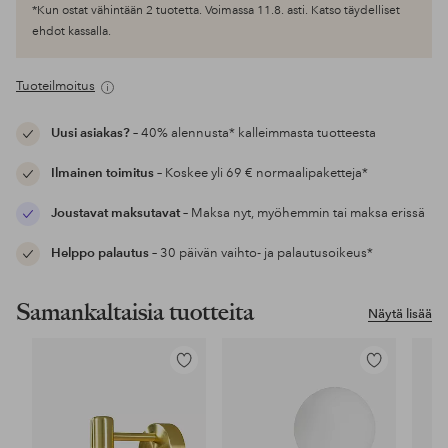
*Kun ostat vähintään 2 tuotetta. Voimassa 11.8. asti. Katso täydelliset
ehdot kassalla.
Tuoteilmoitus
Uusi asiakas?
– 40% alennusta* kalleimmasta tuotteesta
Ilmainen toimitus
– Koskee yli 69 € normaalipaketteja*
Joustavat maksutavat
– Maksa nyt, myöhemmin tai maksa erissä
Helppo palautus
– 30 päivän vaihto- ja palautusoikeus*
Samankaltaisia tuotteita
Näytä lisää
Lisää
Lisää
suosikkeihin
suosikkeihin