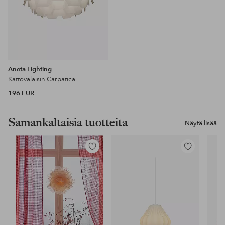
Aneta Lighting
Kattovalaisin Carpatica
196 EUR
Samankaltaisia tuotteita
Näytä lisää
Lisää
Lisää
suosikkeihin
suosikkeihin