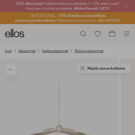
30% alennusta*
kalleimmasta tuotteesta + 15% alennusta*
Sulje
tilauksen muista tuotteista.
Aktivoi koodi: 3015
OUTLET DEAL -
30% lisäalennusta kaikista
poistomyyntituotteista.
Ilmoita tarjousnumero:
ALLOUTLET
Ellos-
Siirry
Hae
logo
merkittyihin
Siirry
–
suosikkituotteisiin
ostoskoriin
Koti
Valaisimet
Kattovalaisimet
Riippuvalaisimet
siirry
aloitussivulle
Näytä samankaltaisia
Takaisin