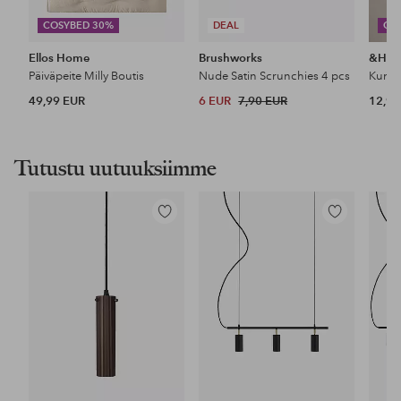
COSYBED 30%
DEAL
CO
Ellos Home
Brushworks
&Ho
Päiväpeite Milly Boutis
Nude Satin Scrunchies 4 pcs
49,99 EUR
6 EUR
7,90 EUR
12,99
Tutustu uutuuksiimme
Lisää
Lisää
suosikkeihin
suosikkeihin