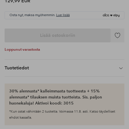
129,99 EUR
Osta nyt, maksa myöhemmin.
Lue lisää
Lisää ostoskoriin
Lisää
suosikke
Loppunut varastosta
Tuotetiedot
30% alennusta* kalleimmasta tuotteesta + 15%
alennusta* tilauksen muista tuotteista. Sis. paljon
huonekaluja! Aktivoi koodi: 3015
*Kun ostat vähintään 2 tuotetta. Voimassa 11.8. asti. Katso täydelliset
ehdot kassalla.