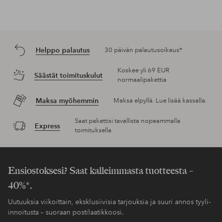
Helppo palautus
30 päivän palautusoikeus*
Koskee yli 69 EUR
Säästät toimituskulut
normaalipakettia
Maksa myöhemmin
Maksa elpyllä. Lue lisää kassalla.
Saat pakettisi tavallista nopeammalla
Express
toimituksella
Ensiostoksesi? Saat kalleimmasta tuotteesta –
40%*.
Uutuuksia viikoittain, eksklusiivisia tarjouksia ja suuri annos tyyli-
innoitusta – suoraan postilaatikkoosi.