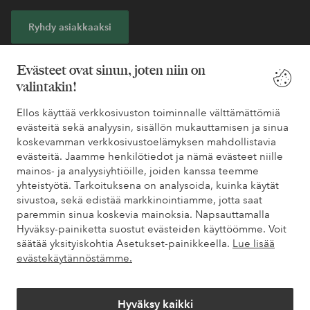
Ryhdy asiakkaaksi
* Katso tarjouksen ehdot rekisteröitymisen yhteydessä
Evästeet ovat sinun, joten niin on
valintakin!
Tarvitsetko apua?
Ellos käyttää verkkosivuston toiminnalle välttämättömiä
evästeitä sekä analyysin, sisällön mukauttamisen ja sinua
Löydät vastaukset useimmin kysyttyihin kysymyksiin usein
koskevamman verkkosivustoelämyksen mahdollistavia
kysytyistä kysymyksistä. Löydät myös tietoa siitä, miten voit ottaa
evästeitä. Jaamme henkilötiedot ja nämä evästeet niille
meihin yhteyttä.
mainos- ja analyysiyhtiöille, joiden kanssa teemme
yhteistyötä. Tarkoituksena on analysoida, kuinka käytät
sivustoa, sekä edistää markkinointiamme, jotta saat
Asiakaspalvelu
Tilaukset
Maksutavat
Toim
paremmin sinua koskevia mainoksia. Napsauttamalla
Hyväksy-painiketta suostut evästeiden käyttöömme. Voit
säätää yksityiskohtia Asetukset-painikkeella.
Lue lisää
Omat sivut
evästekäytännöstämme.
Tietoa Elloksesta
Hyväksy kaikki