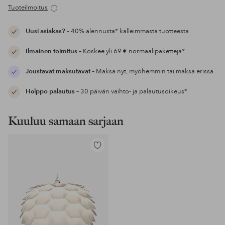
Tuoteilmoitus
Uusi asiakas?
– 40% alennusta* kalleimmasta tuotteesta
Ilmainen toimitus
– Koskee yli 69 € normaalipaketteja*
Joustavat maksutavat
– Maksa nyt, myöhemmin tai maksa erissä
Helppo palautus
– 30 päivän vaihto- ja palautusoikeus*
Kuuluu samaan sarjaan
Lisää
suosikkeihin