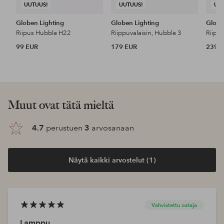
UUTUUS!
UUTUUS!
UU
Globen Lighting
Globen Lighting
Globe
Riipus Hubble H22
Riippuvalaisin, Hubble 3
Riippu
99 EUR
179 EUR
239 
Muut ovat tätä mieltä
4.7
perustuen
3
arvosanaan
Näytä kaikki arvostelut (1)
Vahvistettu ostaja
Lamppu