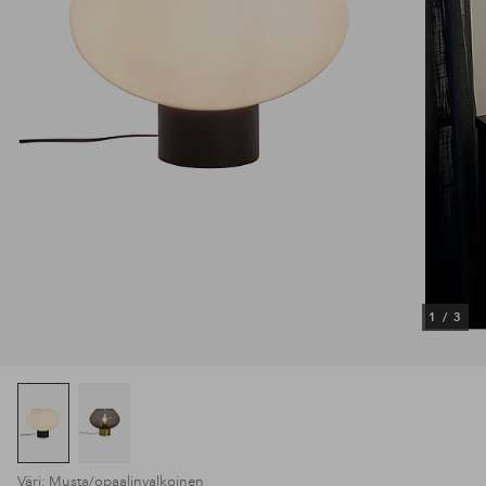
1
/
3
Väri: Musta/opaalinvalkoinen