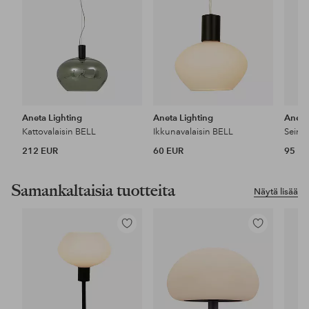
Aneta Lighting
Aneta Lighting
Aneta
Kattovalaisin BELL
Ikkunavalaisin BELL
Seinäv
212 EUR
60 EUR
95 E
Samankaltaisia tuotteita
Näytä lisää
Lisää
Lisää
suosikkeihin
suosikkeihin