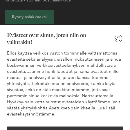
Ryhdy asiakkaaksi
* Katso tarjouksen ehdot rekisteröitymisen yhteydessä
Evästeet ovat sinun, joten niin on
valintakin!
Tarvitsetko apua?
Ellos käyttää verkkosivuston toiminnalle välttämättömiä
evästeitä sekä analyysin, sisällön mukauttamisen ja sinua
Löydät vastaukset useimmin kysyttyihin kysymyksiin usein
koskevamman verkkosivustoelämyksen mahdollistavia
kysytyistä kysymyksistä. Löydät myös tietoa siitä, miten voit ottaa
evästeitä. Jaamme henkilötiedot ja nämä evästeet niille
meihin yhteyttä.
mainos- ja analyysiyhtiöille, joiden kanssa teemme
yhteistyötä. Tarkoituksena on analysoida, kuinka käytät
sivustoa, sekä edistää markkinointiamme, jotta saat
Asiakaspalvelu
Tilaukset
Maksutavat
Toim
paremmin sinua koskevia mainoksia. Napsauttamalla
Hyväksy-painiketta suostut evästeiden käyttöömme. Voit
säätää yksityiskohtia Asetukset-painikkeella.
Lue lisää
Omat sivut
evästekäytännöstämme.
Tietoa Elloksesta