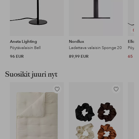
DE
Aneta Lighting
Nordlux
Ellos
Pöytävalaisin Bell
Ladattava valaisin Sponge 20
Pöytä
96 EUR
89,99 EUR
65 E
Suosikit juuri nyt
Lisää
Lisää
suosikkeihin
suosikkeihin