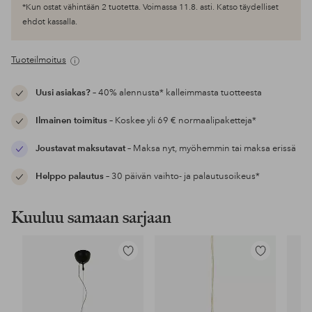
*Kun ostat vähintään 2 tuotetta. Voimassa 11.8. asti. Katso täydelliset
ehdot kassalla.
Tuoteilmoitus
Uusi asiakas?
– 40% alennusta* kalleimmasta tuotteesta
Ilmainen toimitus
– Koskee yli 69 € normaalipaketteja*
Joustavat maksutavat
– Maksa nyt, myöhemmin tai maksa erissä
Helppo palautus
– 30 päivän vaihto- ja palautusoikeus*
Kuuluu samaan sarjaan
Lisää
Lisää
suosikkeihin
suosikkeihin