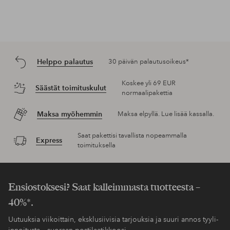
Helppo palautus
30 päivän palautusoikeus*
Koskee yli 69 EUR
Säästät toimituskulut
normaalipakettia
Maksa myöhemmin
Maksa elpyllä. Lue lisää kassalla.
Saat pakettisi tavallista nopeammalla
Express
toimituksella
Ensiostoksesi? Saat kalleimmasta tuotteesta –
40%*.
Uutuuksia viikoittain, eksklusiivisia tarjouksia ja suuri annos tyyli-
innoitusta – suoraan postilaatikkoosi.