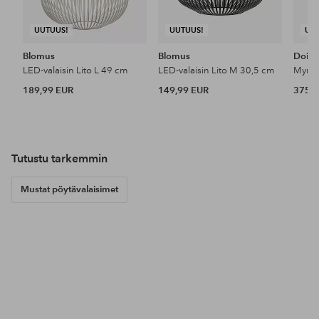
UUTUUS!
UUTUUS!
UU
Blomus
Blomus
Doin
LED-valaisin Lito L 49 cm
LED-valaisin Lito M 30,5 cm
189,99 EUR
149,99 EUR
375 
Tutustu tarkemmin
Mustat pöytävalaisimet