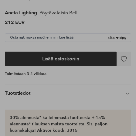
Aneta Lighting
Pöytävalaisin Bell
212 EUR
Osta nyt, maksa myöhemmin.
Lue lisää
Lisää ostoskoriin
Lisää
suosikke
Toimitetaan 3-4 viikkoa
Tuotetiedot
30% alennusta* kalleimmasta tuotteesta + 15%
alennusta* tilauksen muista tuotteista. Sis. paljon
huonekaluja! Aktivoi koodi: 3015