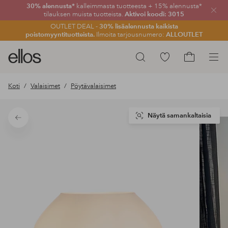
30% alennusta*
kalleimmasta tuotteesta + 15% alennusta*
Sulje
tilauksen muista tuotteista.
Aktivoi koodi: 3015
OUTLET DEAL -
30% lisäalennusta kaikista
poistomyyntituotteista.
Ilmoita tarjousnumero:
ALLOUTLET
Ellos-
Siirry
Hae
logo
merkittyihin
Siirry
–
suosikkituotteisiin
ostoskoriin
Koti
Valaisimet
Pöytävalaisimet
siirry
aloitussivulle
Näytä samankaltaisia
Takaisin