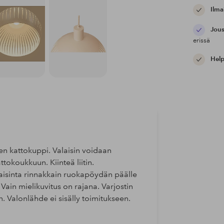
Ilma
Jous
erissä
Help
en kattokuppi. Valaisin voidaan
tokoukkuun. Kiinteä liitin.
laisinta rinnakkain ruokapöydän päälle
 Vain mielikuvitus on rajana. Varjostin
. Valonlähde ei sisälly toimitukseen.