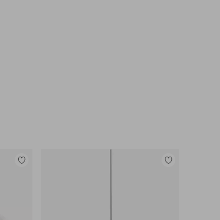
Lisää
Lisää
suosikkeihin
suosikkeihin