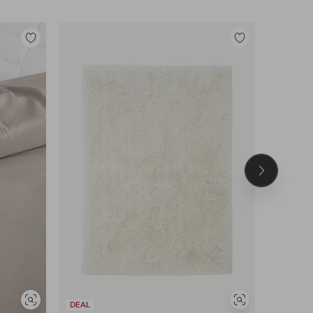
Lisää
Lisää
suosikkeihin
suosikkeihin
Seuraava
tuote
UUTUUS!
Näytä
Näytä
DEAL
DEAL