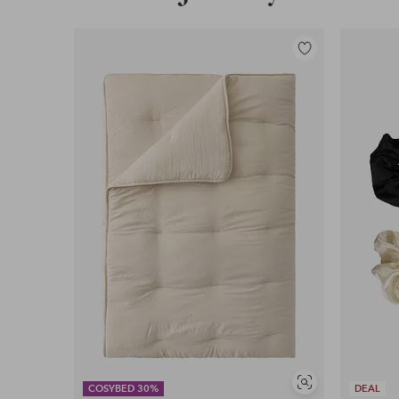
Lisää
suosikkeihin
Näytä
COSYBED 30%
DEAL