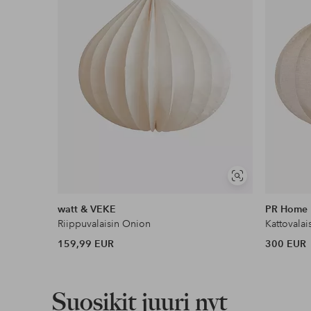
Edullisimmat maksutapamme
Lue lisää
Näytä
samankaltaisia
watt & VEKE
PR Home
Riippuvalaisin Onion
159,99 EUR
300 EUR
Suosikit juuri nyt