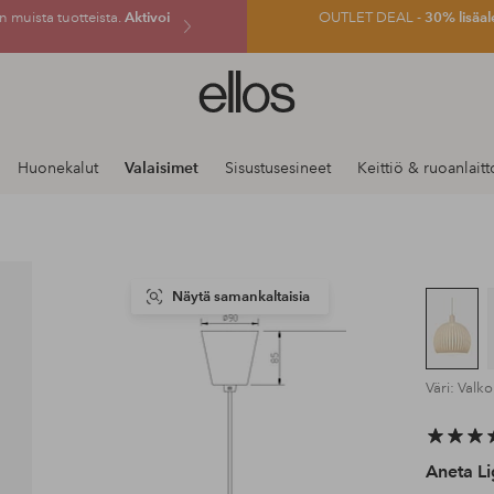
 muista tuotteista.
Aktivoi
OUTLET DEAL -
30% lisäal
Ellos-
logo
–
siirry
Huonekalut
Valaisimet
Sisustusesineet
Keittiö & ruoanlaitt
aloitussivulle
Näytä samankaltaisia
Väri: Valk
Aneta Li