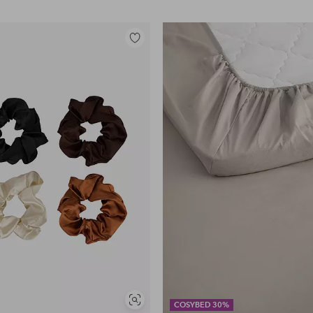
Lisää
suosikkeihin
Näytä
COSYBED 30%