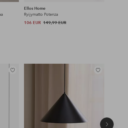
samankaltaisia
samankaltaisia
Ellos Home
Joelle
aa
Ryijymatto Potenza
Poimutettu
106 EUR
149,99 EUR
48 EUR
Lisää
Lisää
suosikkeihin
suosikkeihin
Seuraava