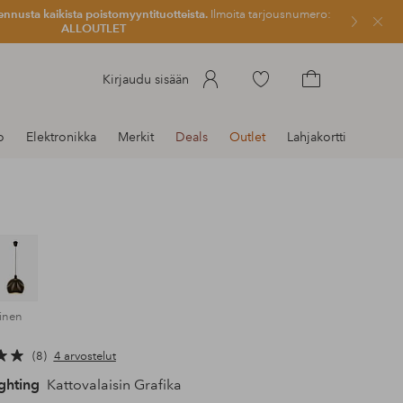
ennusta kaikista poistomyyntituotteista.
Ilmoita tarjousnumero:
Sulje
ALLOUTLET
Siirry
Kirjaudu sisään
merkittyihin
Siirry
suosikkituotteisiin
ostoskoriin
o
Elektronikka
Merkit
Deals
Outlet
Lahjakortti
oinen
8
4 arvostelut
ghting
Kattovalaisin Grafika