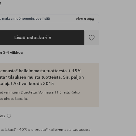
R
t, maksa myöhemmin.
Lue lisää
Lisää ostoskoriin
Lisää
suosikkeihin
an 3-4 viikkoa
ennusta* kalleimmasta tuotteesta + 15%
ta* tilauksen muista tuotteista. Sis. paljon
aluja! Aktivoi koodi: 3015
at vähintään 2 tuotetta. Voimassa 11.8. asti. Katso
et ehdot kassalla.
tus
 asiakas?
– 40% alennusta* kalleimmasta tuotteesta