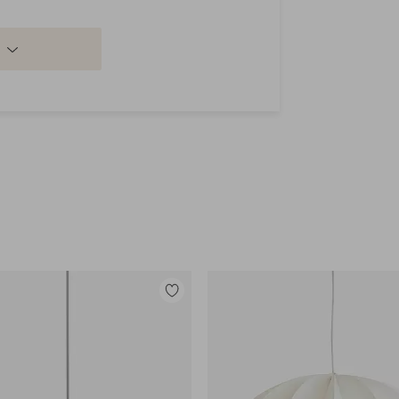
Lisää
suosikkeihin