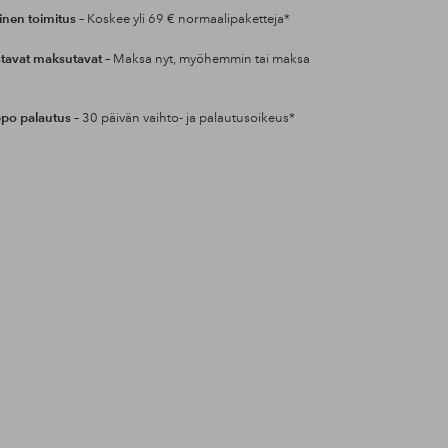
inen toimitus
– Koskee yli 69 € normaalipaketteja*
tavat maksutavat
– Maksa nyt, myöhemmin tai maksa
po palautus
– 30 päivän vaihto- ja palautusoikeus*