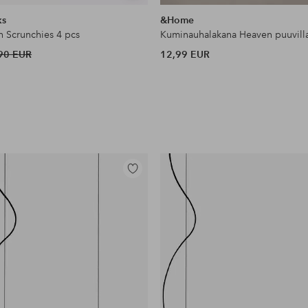
samankaltaisia
ks
&Home
n Scrunchies 4 pcs
Kuminauhalakana Heaven puuvill
90 EUR
12,99 EUR
Lisää
suosikkeihin