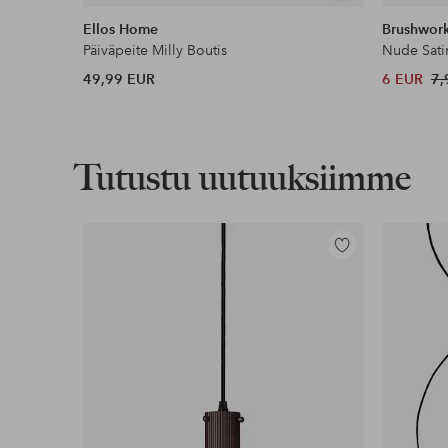
samankaltaisia
Ellos Home
Brushwor
Päiväpeite Milly Boutis
Nude Sati
49,99 EUR
6 EUR
7,
Tutustu uutuuksiimme
Lisää
suosikkeihin