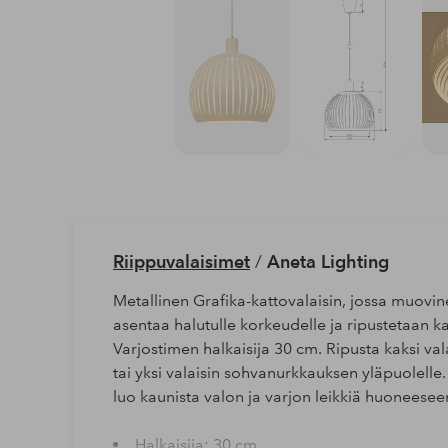
Riippuvalaisimet
/
Aneta Lighting
Metallinen Grafika-kattovalaisin, jossa muovin
asentaa halutulle korkeudelle ja ripustetaan kat
Varjostimen halkaisija 30 cm. Ripusta kaksi va
tai yksi valaisin sohvanurkkauksen yläpuolelle.
luo kaunista valon ja varjon leikkiä huoneeseen
Halkaisija: 30 cm