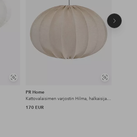
Seuraava
tuote
Näytä
Näytä
samankaltaisia
samankaltaisia
PR Home
PR Home
Kattovalaisimen varjostin Hilma, halkaisija 40 cm
170 EUR
230 EUR