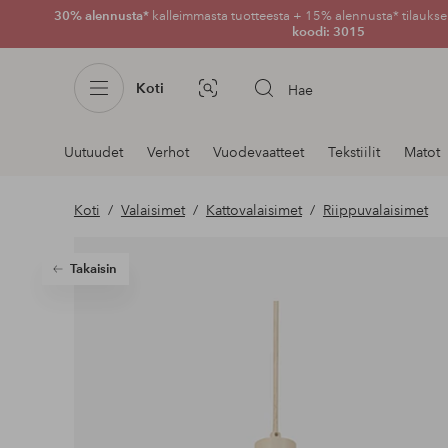
30% alennusta*
kalleimmasta tuotteesta + 15% alennusta* tilauksen
koodi: 3015
Koti
Hae
Kuvahaku
Navigointi
Uutuudet
Verhot
Vuodevaatteet
Tekstiilit
Matot
osastoilla
Koti
Valaisimet
Kattovalaisimet
Riippuvalaisimet
Takaisin