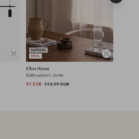
tuote
UUTUUS!
UUTUUS!
Näytä
Näytä
DEAL
DEAL
samankaltaisia
samankaltaisia
Ellos Home
Ellos Ho
Kattovalaisin Jonte
Kattovalai
91 EUR
119,99 EUR
61 EUR