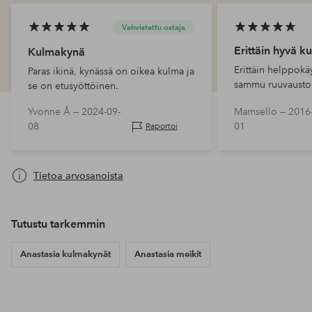
Vahvistettu ostaja
Erittäin hyvä 
Kulmakynä
Erittäin helppokä
Paras ikinä, kynässä on oikea kulma ja
sammu ruuvaustoi
se on etusyöttöinen.
Maalilla on hyvä r
Yvonne Å —
2024-09-
Mamsello —
2016
hyvin. Paras kulm
08
01
Raportoi
Tietoa arvosanoista
Tutustu tarkemmin
Anastasia kulmakynät
Anastasia meikit