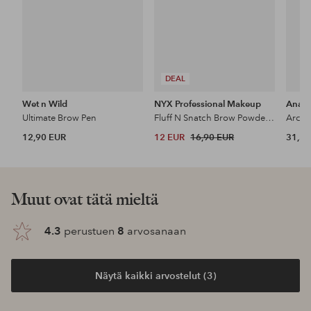
DEAL
Wet n Wild
NYX Professional Makeup
Anast
Ultimate Brow Pen
Fluff N Snatch Brow Powder Pen
Archi
12,90 EUR
12 EUR
16,90 EUR
31,50
Muut ovat tätä mieltä
4.3
perustuen
8
arvosanaan
Näytä kaikki arvostelut (3)