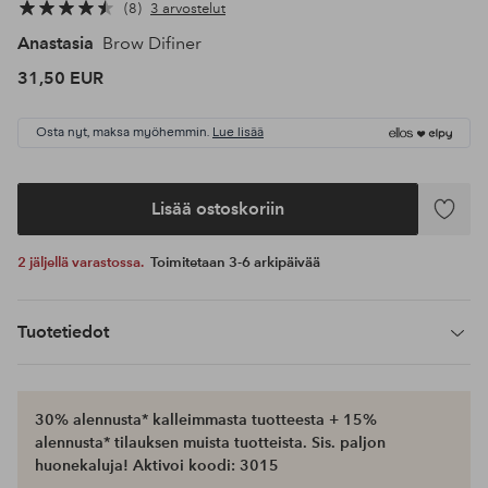
8
3 arvostelut
Anastasia
Brow Difiner
31,50 EUR
Osta nyt, maksa myöhemmin.
Lue lisää
Lisää ostoskoriin
Lisää
suosikke
2 jäljellä varastossa.
Toimitetaan 3-6 arkipäivää
Tuotetiedot
30% alennusta* kalleimmasta tuotteesta + 15%
alennusta* tilauksen muista tuotteista. Sis. paljon
huonekaluja! Aktivoi koodi: 3015