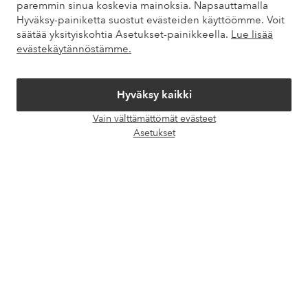
paremmin sinua koskevia mainoksia. Napsauttamalla
Hyväksy-painiketta suostut evästeiden käyttöömme. Voit
Omat sivut
säätää yksityiskohtia Asetukset-painikkeella.
Lue lisää
evästekäytännöstämme.
Tietoa Elloksesta
Hyväksy kaikki
Palvelumme
Vain välttämättömät evästeet
Avaa
Asetukset
chat-
Ehdot
laati
Ystävät
Turvalliset maksut – maksa nyt tai erissä
Haluatko tietää
lisää maksuvaihtoehdoistamme
?
elpy
elpy