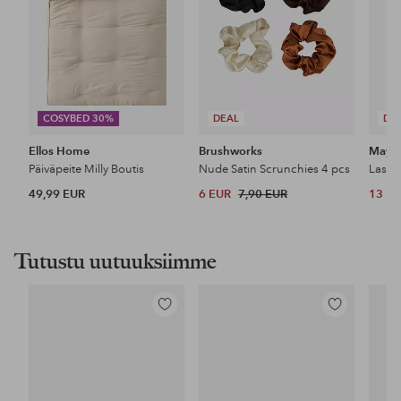
COSYBED 30%
DEAL
DE
Ellos Home
Brushworks
Maybe
Päiväpeite Milly Boutis
Nude Satin Scrunchies 4 pcs
49,99 EUR
6 EUR
7,90 EUR
13 E
Tutustu uutuuksiimme
Lisää
Lisää
suosikkeihin
suosikkeihin