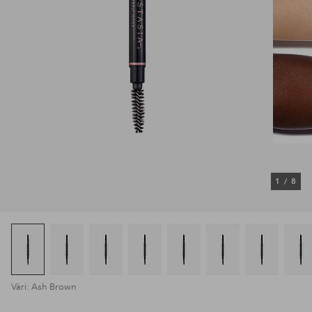
1
/
8
Väri: Ash Brown