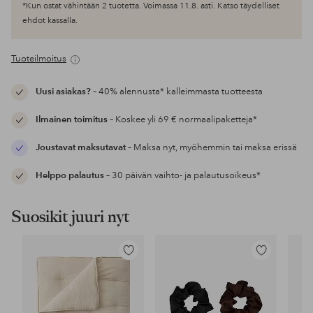
*Kun ostat vähintään 2 tuotetta. Voimassa 11.8. asti. Katso täydelliset
ehdot kassalla.
Tuoteilmoitus
Uusi asiakas?
– 40% alennusta* kalleimmasta tuotteesta
Ilmainen toimitus
– Koskee yli 69 € normaalipaketteja*
Joustavat maksutavat
– Maksa nyt, myöhemmin tai maksa erissä
Helppo palautus
– 30 päivän vaihto- ja palautusoikeus*
Suosikit juuri nyt
Lisää
Lisää
suosikkeihin
suosikkeihin