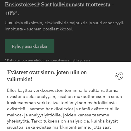
Ensiostoksesi? Saat kalleimmasta tuotteesta –
40%*.
Uutuuksia viikoittain, eksklusiivisia tarjouksia ja suuri annos tyyli-
innoitusta – suoraan postilaatikkoosi.
Ryhdy asiakkaaksi
* Katso tarjouksen ehdot rekisteröitymisen yhteydessä
Evästeet ovat sinun, joten niin on
valintakin!
Tarvitsetko apua?
Ellos käyttää verkkosivuston toiminnalle välttämättömiä
Löydät vastaukset useimmin kysyttyihin kysymyksiin usein
evästeitä sekä analyysin, sisällön mukauttamisen ja sinua
kysytyistä kysymyksistä. Löydät myös tietoa siitä, miten voit ottaa
koskevamman verkkosivustoelämyksen mahdollistavia
meihin yhteyttä.
evästeitä. Jaamme henkilötiedot ja nämä evästeet niille
mainos- ja analyysiyhtiöille, joiden kanssa teemme
Asiakaspalvelu
Tilaukset
Maksutavat
Toim
yhteistyötä. Tarkoituksena on analysoida, kuinka käytät
sivustoa, sekä edistää markkinointiamme, jotta saat