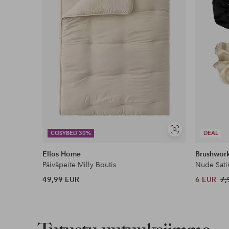
Näytä
COSYBED 30%
DEAL
samankaltaisia
Ellos Home
Brushwor
Päiväpeite Milly Boutis
Nude Sati
49,99 EUR
6 EUR
7,