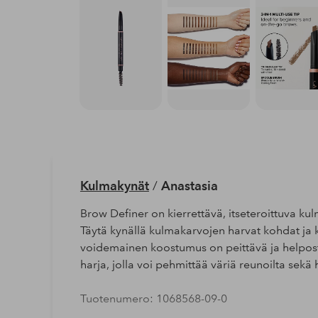
Kulmakynät
/
Anastasia
Brow Definer on kierrettävä, itseteroittuva k
Täytä kynällä kulmakarvojen harvat kohdat ja
voidemainen koostumus on peittävä ja helposti
harja, jolla voi pehmittää väriä reunoilta sek
Tuotenumero: 1068568-09-0