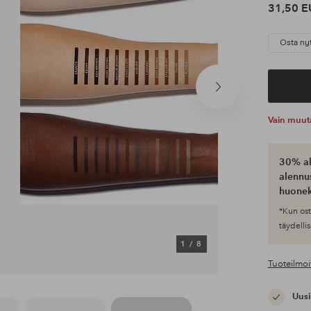
31,50 E
Osta ny
Seuraava
tuote
Vain muut
30% al
alennus
huonek
*Kun ost
täydellis
1
/
8
Tuoteilmoi
Uusi