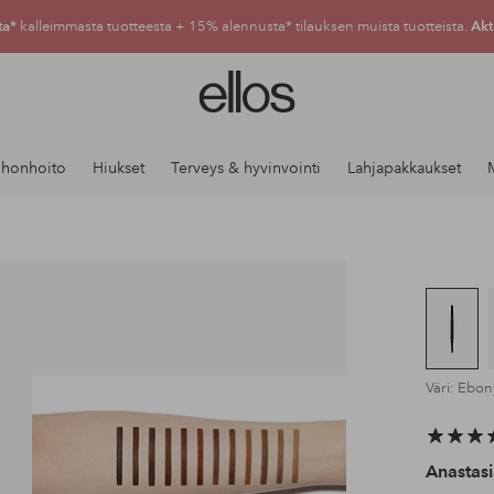
ta*
kalleimmasta tuotteesta + 15% alennusta* tilauksen muista tuotteista.
Akt
Ellos-
logo
–
siirry
Ihonhoito
Hiukset
Terveys & hyvinvointi
Lahjapakkaukset
aloitussivulle
Väri: Ebon
Anastasi