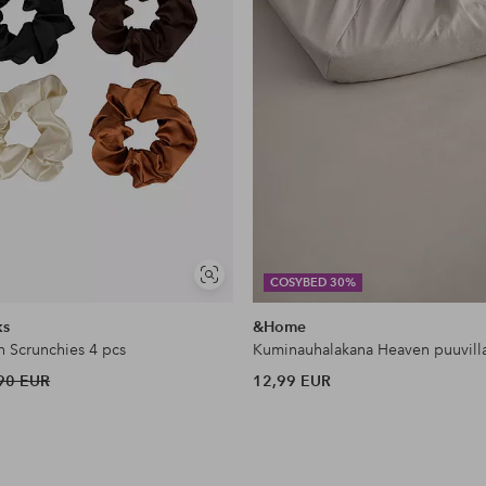
Näytä
COSYBED 30%
samankaltaisia
ks
&Home
n Scrunchies 4 pcs
Kuminauhalakana Heaven puuvill
90 EUR
12,99 EUR