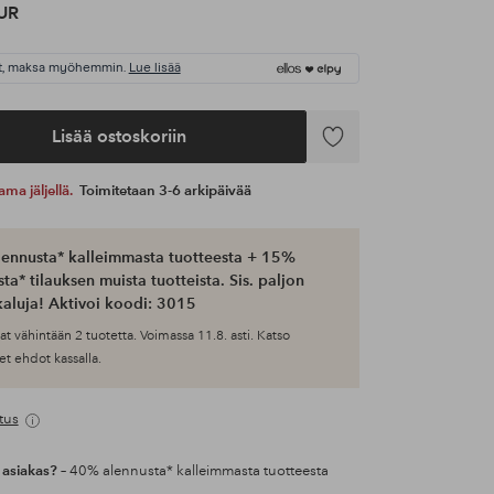
UR
t, maksa myöhemmin.
Lue lisää
Lisää ostoskoriin
Lisää
suosikkeihin
ama jäljellä.
Toimitetaan 3-6 arkipäivää
ennusta* kalleimmasta tuotteesta + 15%
ta* tilauksen muista tuotteista. Sis. paljon
aluja! Aktivoi koodi: 3015
at vähintään 2 tuotetta. Voimassa 11.8. asti. Katso
et ehdot kassalla.
tus
 asiakas?
– 40% alennusta* kalleimmasta tuotteesta