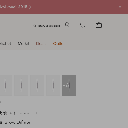
ivoi koodi: 3015
Sulje
Siirry
Kirjaudu sisään
merkittyihin
Siirry
suosikkituotteisiin
ostoskoriin
Miehet
Merkit
Deals
Outlet
+6
y
8
3 arvostelut
a
Brow Difiner