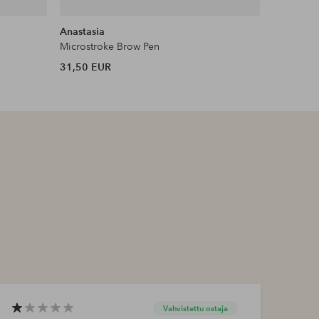
DEAL
Anastasia
L'Oréal Pa
Microstroke Brow Pen
Infaillibl
31,50 EUR
12 EUR
Vahvistettu ostaja