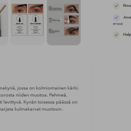
Ilma
+4
Jous
erissä
Help
ulmakynä, jossa on kolmiomainen kärki.
 korosta niiden muotoa. Pehmeä,
 levittyvä. Kynän toisessa päässä on
ä harjata kulmakarvat muotoon.