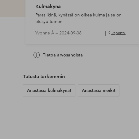
Kulmakynä
Paras ikinä, kynässä on oikea kulma ja se on
etusyöttöinen.
Yvonne Å —
2024-09-08
Raportoi
Tietoa arvosanoista
Tutustu tarkemmin
Anastasia kulmakynät
Anastasia meikit