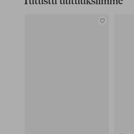
Tutustu uutuuksiimme
Lisää
suosikkeihin