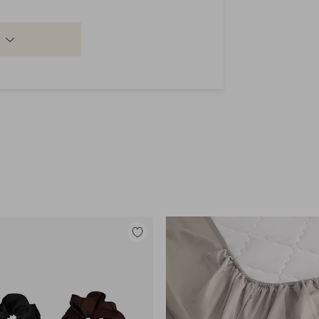
Lisää
suosikkeihin