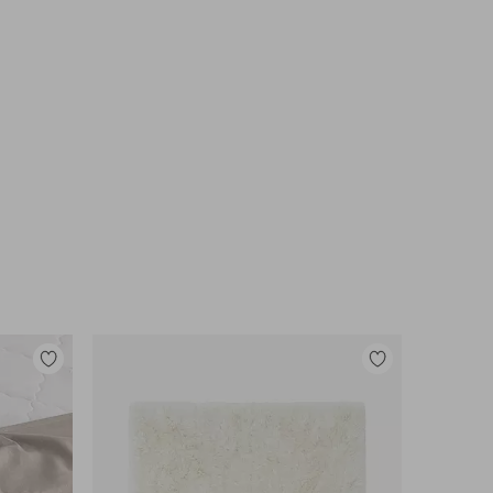
Lisää
Lisää
suosikkeihin
suosikkeihin