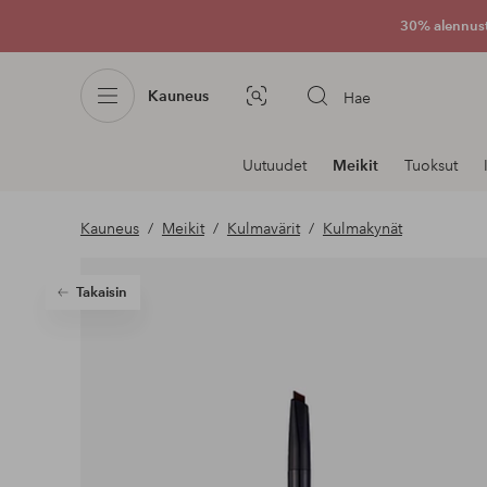
30% alennus
Kauneus
Hae
Kuvahaku
Navigointi
Uutuudet
Meikit
Tuoksut
osastoilla
Kauneus
Meikit
Kulmavärit
Kulmakynät
Takaisin