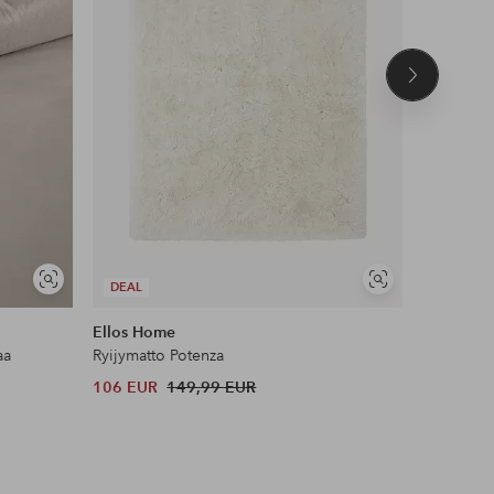
Seuraava
tuote
UUTUUS!
Näytä
Näytä
DEAL
DEAL
samankaltaisia
samankaltaisia
Ellos Home
Name it
aa
Ryijymatto Potenza
Leggingsi
106 EUR
149,99 EUR
12 EUR