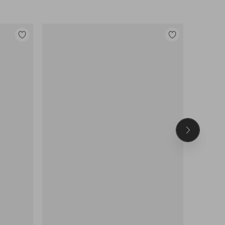
Lisää
Lisää
suosikkeihin
suosikkeihin
Seuraava
tuote