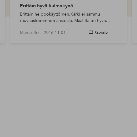
Erittäin hyvä kulmakynä
Erittäin helppokäyttöinen.Kärki ei sammu
ruuvaustoiminnon ansiosta. Maalilla on hyvä
rakenne ja se säilyy hyvin. Paras kulmakarvojen
Mamsello —
2016-11-01
Raportoi
väri!