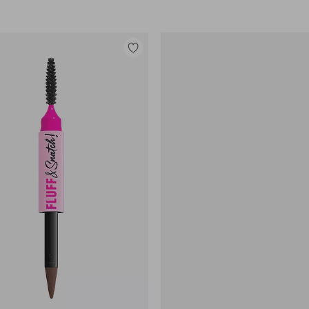
Lisää
suosikkeihin