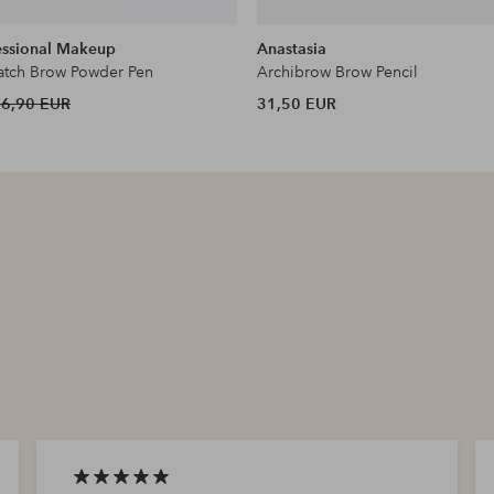
essional Makeup
Anastasia
natch Brow Powder Pen
Archibrow Brow Pencil
16,90 EUR
31,50 EUR