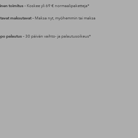
inen toimitus
– Koskee yli 69 € normaalipaketteja*
tavat maksutavat
– Maksa nyt, myöhemmin tai maksa
po palautus
– 30 päivän vaihto- ja palautusoikeus*