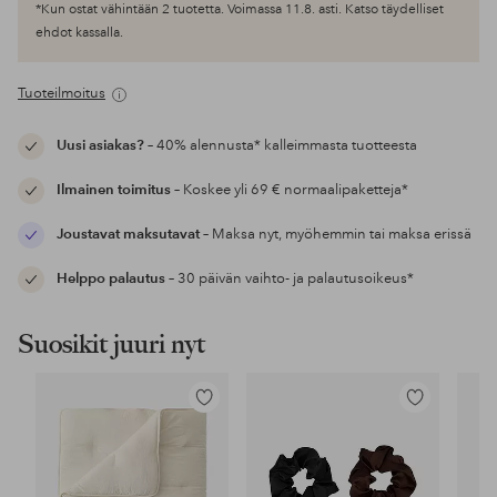
*Kun ostat vähintään 2 tuotetta. Voimassa 11.8. asti. Katso täydelliset
ehdot kassalla.
Tuoteilmoitus
Uusi asiakas?
– 40% alennusta* kalleimmasta tuotteesta
Ilmainen toimitus
– Koskee yli 69 € normaalipaketteja*
Joustavat maksutavat
– Maksa nyt, myöhemmin tai maksa erissä
Helppo palautus
– 30 päivän vaihto- ja palautusoikeus*
Suosikit juuri nyt
Lisää
Lisää
suosikkeihin
suosikkeihin