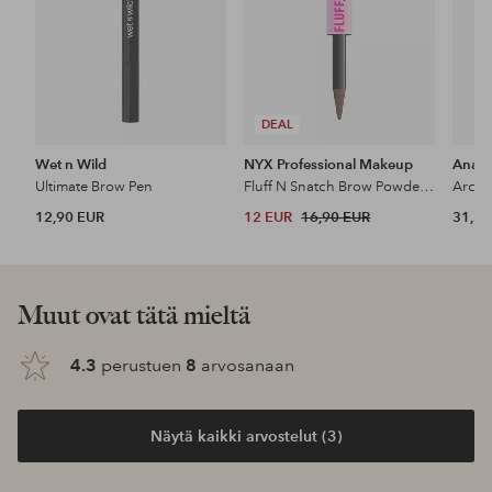
DEAL
Wet n Wild
NYX Professional Makeup
Anast
Ultimate Brow Pen
Fluff N Snatch Brow Powder Pen
Archi
12,90 EUR
12 EUR
16,90 EUR
31,50
Muut ovat tätä mieltä
4.3
perustuen
8
arvosanaan
Näytä kaikki arvostelut (3)