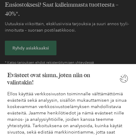
Ensiostoksesi? Saat kalleimmasta tuotteesta –
40%*.
Uutuuksia viikoittain, eksklusiivisia tarjouksia ja suuri annos tyyli-
innoitusta – suoraan postilaatikkoosi.
Ryhdy asiakkaaksi
* Katso tarjouksen ehdot rekisteröitymisen yhteydessä
Evästeet ovat sinun, joten niin on
valintakin!
Tarvitsetko apua?
Ellos käyttää verkkosivuston toiminnalle välttämättömiä
Löydät vastaukset useimmin kysyttyihin kysymyksiin usein
evästeitä sekä analyysin, sisällön mukauttamisen ja sinua
kysytyistä kysymyksistä. Löydät myös tietoa siitä, miten voit ottaa
koskevamman verkkosivustoelämyksen mahdollistavia
meihin yhteyttä.
evästeitä. Jaamme henkilötiedot ja nämä evästeet niille
mainos- ja analyysiyhtiöille, joiden kanssa teemme
Asiakaspalvelu
Tilaukset
Maksutavat
Toim
yhteistyötä. Tarkoituksena on analysoida, kuinka käytät
sivustoa, sekä edistää markkinointiamme, jotta saat