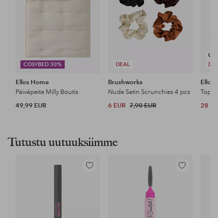
UU
COSYBED 30%
DEAL
DE
Ellos Home
Brushworks
Ellos 
Päiväpeite Milly Boutis
Nude Satin Scrunchies 4 pcs
Top P
49,99 EUR
6 EUR
7,90 EUR
28 E
Tutustu uutuuksiimme
Lisää
Lisää
suosikkeihin
suosikkeihin