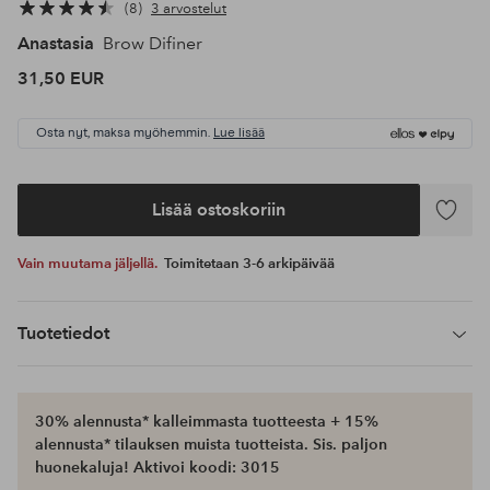
8
3 arvostelut
Anastasia
Brow Difiner
31,50 EUR
Osta nyt, maksa myöhemmin.
Lue lisää
Lisää ostoskoriin
Lisää
suosikke
Vain muutama jäljellä.
Toimitetaan 3-6 arkipäivää
Tuotetiedot
30% alennusta* kalleimmasta tuotteesta + 15%
alennusta* tilauksen muista tuotteista. Sis. paljon
huonekaluja! Aktivoi koodi: 3015