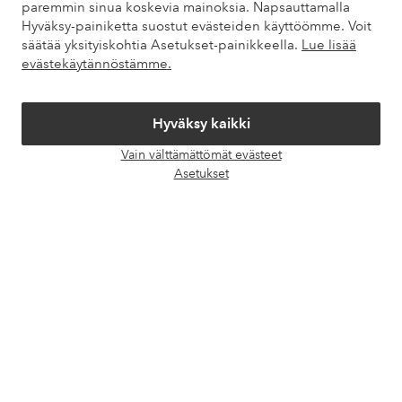
paremmin sinua koskevia mainoksia. Napsauttamalla
Hyväksy-painiketta suostut evästeiden käyttöömme. Voit
Omat sivut
säätää yksityiskohtia Asetukset-painikkeella.
Lue lisää
evästekäytännöstämme.
Tietoa Elloksesta
Hyväksy kaikki
Palvelumme
Vain välttämättömät evästeet
Avaa
Asetukset
chat-
Ehdot
laati
Ystävät
Turvalliset maksut – maksa nyt tai erissä
Haluatko tietää
lisää maksuvaihtoehdoistamme
?
elpy
elpy