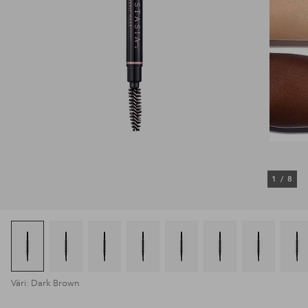
1
/
8
Väri: Dark Brown