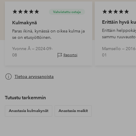
Vahvistettu ostaja
Erittäin hyvä 
Kulmakynä
Erittäin helppokä
Paras ikinä, kynässä on oikea kulma ja
sammu ruuvaustoi
se on etusyöttöinen.
Maalilla on hyvä r
Yvonne Å —
2024-09-
Mamsello —
2016
hyvin. Paras kulm
08
01
Raportoi
Tietoa arvosanoista
Tutustu tarkemmin
Anastasia kulmakynät
Anastasia meikit