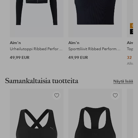
OU
30
Aim'n
Aim'n
Aim'
Urheilutoppi Ribbed Performance Zipped Cardigan
Sporttiliivit Ribbed Performance Bralette
49,99 EUR
49,99 EUR
32 E
Alkupe
Samankaltaisia tuotteita
Näytä lisää
Lisää
Lisää
suosikkeihin
suosikkeihin