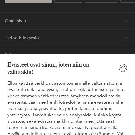
Omat sivut
Tietoa Elloksesta
Palvelumme
Evästeet ovat sinun, joten niin on
valintakin!
Ehdot
Ellos käyttää verkkosivuston toiminnalle välttämättömiä
Ystävät
evästeitä sekä analyysin, sisällön mukauttamisen ja sinua
koskevamman verkkosivustoelämyksen mahdollistavia
evästeitä. Jaamme henkilötiedot ja nämä evästeet niille
mainos- ja analyysiyhtiöille, joiden kanssa teemme
yhteistyötä. Tarkoituksena on analysoida, kuinka käytät
Turvalliset maksut – maksa nyt tai erissä
sivustoa, sekä edistää markkinointiamme, jotta saat
Haluatko tietää
lisää maksuvaihtoehdoistamme
?
paremmin sinua koskevia mainoksia. Napsauttamalla
Hyväksy-painiketta suostut evästeiden käyttöömme. Voit
elpy
elpy