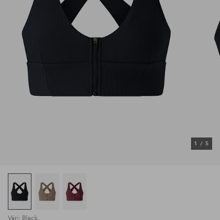
1
/
5
Väri: Black