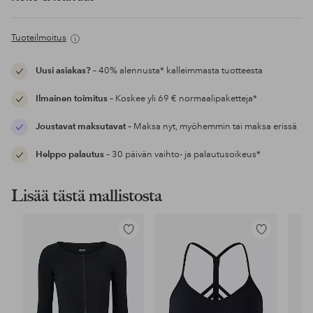
Tuoteilmoitus
Uusi asiakas?
– 40% alennusta* kalleimmasta tuotteesta
Ilmainen toimitus
– Koskee yli 69 € normaalipaketteja*
Joustavat maksutavat
– Maksa nyt, myöhemmin tai maksa erissä
Helppo palautus
– 30 päivän vaihto- ja palautusoikeus*
Lisää tästä mallistosta
Lisää
Lisää
suosikkeihin
suosikkeihin