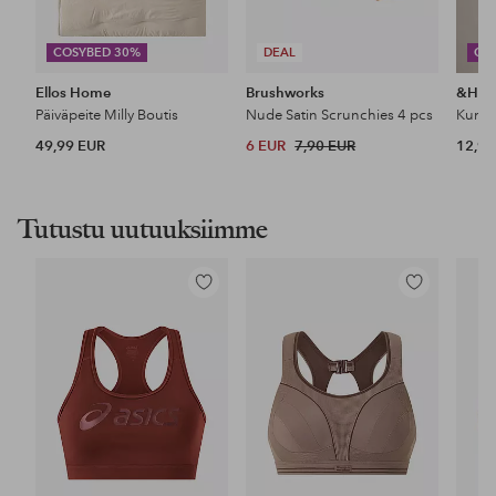
COSYBED 30%
DEAL
CO
Ellos Home
Brushworks
&Ho
Päiväpeite Milly Boutis
Nude Satin Scrunchies 4 pcs
49,99 EUR
6 EUR
7,90 EUR
12,99
Tutustu uutuuksiimme
Lisää
Lisää
suosikkeihin
suosikkeihin