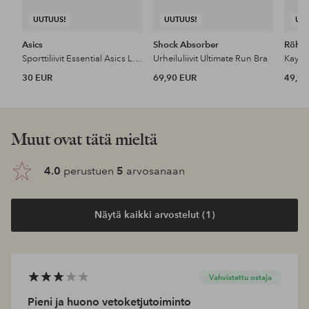
UUTUUS!
UUTUUS!
UU
Asics
Shock Absorber
Röhni
Sporttiliivit Essential Asics Logo Padless Bra
Urheiluliivit Ultimate Run Bra
Kay sp
30 EUR
69,90 EUR
49,95
Muut ovat tätä mieltä
4.0
perustuen
5
arvosanaan
Näytä kaikki arvostelut (1)
Vahvistettu ostaja
Pieni ja huono vetoketjutoiminto