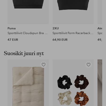
Puma
2XU
Aim'
Sporttiliivit Cloudspun Bra Mid
Sporttiliivit Form Racerback Medium Impact Bra
Sportt
47 EUR
64,90 EUR
49,99
Suosikit juuri nyt
Lisää
Lisää
suosikkeihin
suosikkeihin