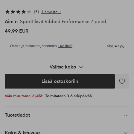
5
1 arvostelu
Aim'n
Sporttiliivit Ribbed Performance Zipped
49,99 EUR
Osta nyt, maksa myöhemmin.
Lue lisää
Valitse koko
Lisää ostoskoriin
Lisää
suosikke
Vain muutama jäljellä:
Toimitetaan 3-6 arkipäivää
Tuotetiedot
Koko & Istuvuus