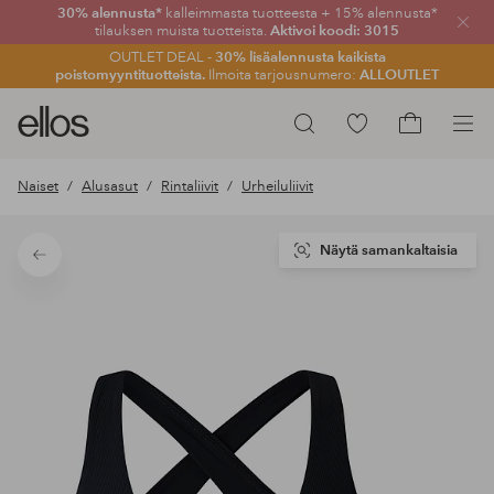
30% alennusta*
kalleimmasta tuotteesta + 15% alennusta*
Sulje
tilauksen muista tuotteista.
Aktivoi koodi: 3015
OUTLET DEAL -
30% lisäalennusta kaikista
poistomyyntituotteista.
Ilmoita tarjousnumero:
ALLOUTLET
Ellos-
Siirry
Hae
logo
merkittyihin
Siirry
–
suosikkituotteisiin
ostoskoriin
Naiset
Alusasut
Rintaliivit
Urheiluliivit
siirry
aloitussivulle
Näytä samankaltaisia
Takaisin