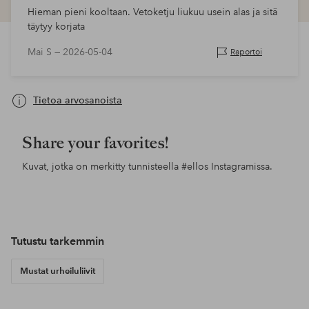
Hieman pieni kooltaan. Vetoketju liukuu usein alas ja sitä
täytyy korjata
Mai S —
2026-05-04
Raportoi
Tietoa arvosanoista
Share your favorites!
Kuvat, jotka on merkitty tunnisteella
#ellos
Instagramissa.
Julkaissut
ellosofficial
Julkaissut
ellosofficial
Jul
ello
Tutustu tarkemmin
Mustat urheiluliivit