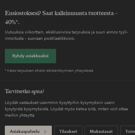
Ensiostoksesi? Saat kalleimmasta tuotteesta –
40%*.
Uutuuksia viikoittain, eksklusiivisia tarjouksia ja suuri annos tyyli-
innoitusta – suoraan postilaatikkoosi.
Ryhdy asiakkaaksi
* Katso tarjouksen ehdot rekisteröitymisen yhteydessä
Tarvitsetko apua?
Löydät vastaukset useimmin kysyttyihin kysymyksiin usein
kysytyistä kysymyksistä. Löydät myös tietoa siitä, miten voit ottaa
meihin yhteyttä.
Asiakaspalvelu
Tilaukset
Maksutavat
Toim