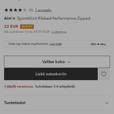
5
1 arvostelu
Aim'n
Sporttiliivit Ribbed Performance Zipped
32 EUR
OUTLET
Alkuperäinen hinta
49,99 EUR
Lisätietoja
Osta nyt, maksa myöhemmin.
Lue lisää
Valitse koko
Lisää ostoskoriin
Lisää
suosikke
3 jäljellä varastossa.
Toimitetaan 3-6 arkipäivää
Tuotetiedot