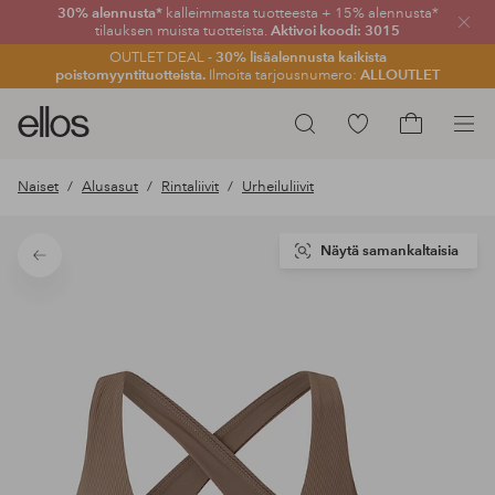
30% alennusta*
kalleimmasta tuotteesta + 15% alennusta*
Sulje
tilauksen muista tuotteista.
Aktivoi koodi: 3015
OUTLET DEAL -
30% lisäalennusta kaikista
poistomyyntituotteista.
Ilmoita tarjousnumero:
ALLOUTLET
Ellos-
Siirry
Hae
logo
merkittyihin
Siirry
–
suosikkituotteisiin
ostoskoriin
Naiset
Alusasut
Rintaliivit
Urheiluliivit
siirry
aloitussivulle
Näytä samankaltaisia
Takaisin