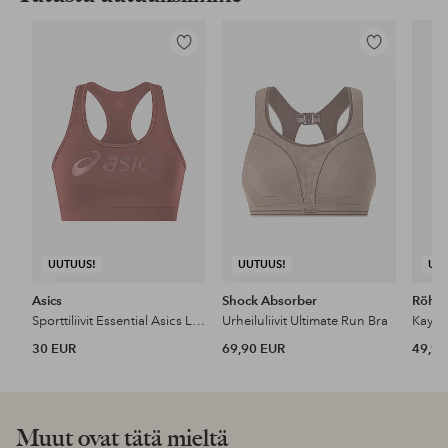
Lisää
Lisää
suosikkeihin
suosikkeihin
UUTUUS!
UUTUUS!
UU
Asics
Shock Absorber
Röhni
Sporttiliivit Essential Asics Logo Padless Bra
Urheiluliivit Ultimate Run Bra
Kay sp
30 EUR
69,90 EUR
49,95
Muut ovat tätä mieltä