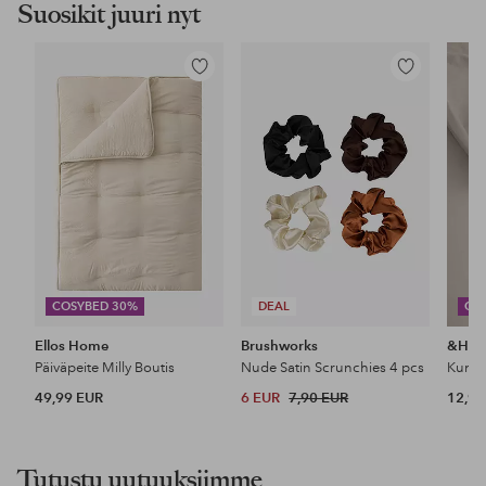
Suosikit juuri nyt
Lisää
Lisää
suosikkeihin
suosikkeihin
COSYBED 30%
DEAL
CO
Ellos Home
Brushworks
&Ho
Päiväpeite Milly Boutis
Nude Satin Scrunchies 4 pcs
49,99 EUR
6 EUR
7,90 EUR
12,99
Tutustu uutuuksiimme