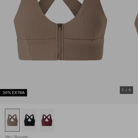
1
/
5
30% EXTRA
Väri: Nougat