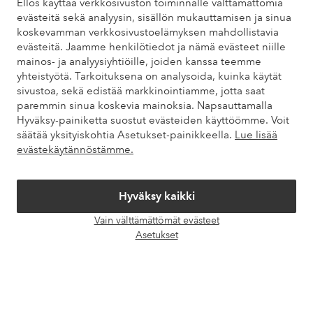
Ellos käyttää verkkosivuston toiminnalle välttämättömiä
evästeitä sekä analyysin, sisällön mukauttamisen ja sinua
koskevamman verkkosivustoelämyksen mahdollistavia
Omat sivut
evästeitä. Jaamme henkilötiedot ja nämä evästeet niille
mainos- ja analyysiyhtiöille, joiden kanssa teemme
yhteistyötä. Tarkoituksena on analysoida, kuinka käytät
Tietoa Elloksesta
sivustoa, sekä edistää markkinointiamme, jotta saat
paremmin sinua koskevia mainoksia. Napsauttamalla
Hyväksy-painiketta suostut evästeiden käyttöömme. Voit
Palvelumme
säätää yksityiskohtia Asetukset-painikkeella.
Lue lisää
evästekäytännöstämme.
Ehdot
Hyväksy kaikki
Ystävät
Vain välttämättömät evästeet
Avaa
Asetukset
chat-
laati
Turvalliset maksut – maksa nyt tai erissä
Haluatko tietää
lisää maksuvaihtoehdoistamme
?
elpy
elpy