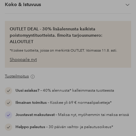
Koko & Istuvuus
OUTLET DEAL - 30% lisäalennusta kaikista
poistomyyntituotteista. Ilmoita tarjousnumero:
ALLOUTLET
*Koskee tuotteita, joissa on merkintä OUTLET. Voimassa 11.8. asti.
Shoppaile nyt
Tuoteilmoitus
Uusi asiakas?
– 40% alennusta* kalleimmasta tuotteesta
Ilmainen toimitus
– Koskee yli 69 € normaalipaketteja*
Joustavat maksutavat
– Maksa nyt, myöhemmin tai maksa erissä
Helppo palautus
– 30 päivän vaihto- ja palautusoikeus*