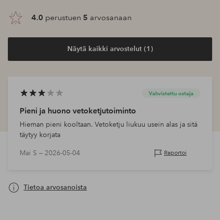
4.0
perustuen
5
arvosanaan
Näytä kaikki arvostelut (1)
Vahvistettu ostaja
Pieni ja huono vetoketjutoiminto
Hieman pieni kooltaan. Vetoketju liukuu usein alas ja sitä
täytyy korjata
Mai S —
2026-05-04
Raportoi
Tietoa arvosanoista