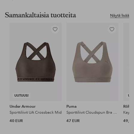
Samankaltaisia tuotteita
Näytä lisää
Lisää
Lisää
suosikkeihin
suosikkeihin
UUTUUS!
UU
Under Armour
Puma
Röhni
Sporttiliivit UA Crossback Mid
Sporttiliivit Cloudspun Bra Mid
Kay sp
40 EUR
47 EUR
49,95