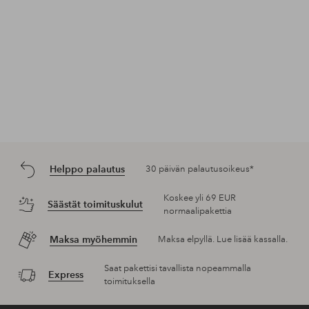
Helppo palautus
30 päivän palautusoikeus*
Koskee yli 69 EUR
Säästät toimituskulut
normaalipakettia
Maksa myöhemmin
Maksa elpyllä. Lue lisää kassalla.
Saat pakettisi tavallista nopeammalla
Express
toimituksella