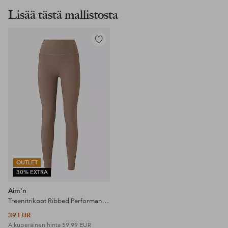
Lisää tästä mallistosta
Lisää
suosikkeihin
OUTLET
30% EXTRA
Aim'n
Treenitrikoot Ribbed Performance Tights
39 EUR
Alkuperäinen hinta
59,99 EUR