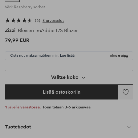
Väri: Raspberry sorbet
6
3 arvostelut
Zizzi
Bleiseri jmAddie L/S Blazer
79,99 EUR
Osta nyt, maksa myöhemmin.
Lue lisää
Valitse koko
Lisää ostoskoriin
Lisää
suosikke
1 jäljellä varastossa.
Toimitetaan 3-6 arkipäivää
Tuotetiedot