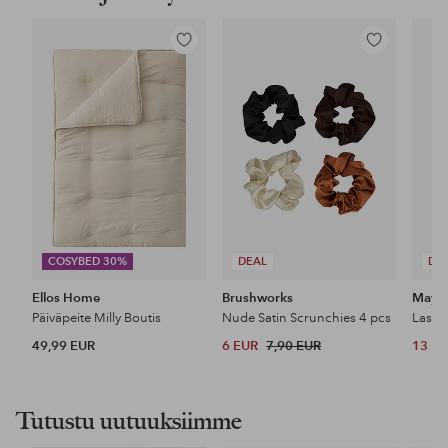
Lisää
Lisää
suosikkeihin
suosikkeihin
COSYBED 30%
DEAL
DE
Ellos Home
Brushworks
Maybe
Päiväpeite Milly Boutis
Nude Satin Scrunchies 4 pcs
49,99 EUR
6 EUR
7,90 EUR
13 E
Tutustu uutuuksiimme