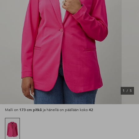
1
/
5
173 cm pitkä
42
Malli on
ja hänellä on päällään koko