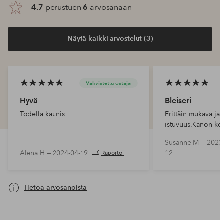
4.7
perustuen
6
arvosanaan
Näytä kaikki arvostelut (3)
Vahvistettu ostaja
Hyvä
Bleiseri
Todella kaunis
Erittäin mukava j
istuvuus.Kanon k
Susanne M —
202
Alena H —
2024-04-19
12
Raportoi
Tietoa arvosanoista