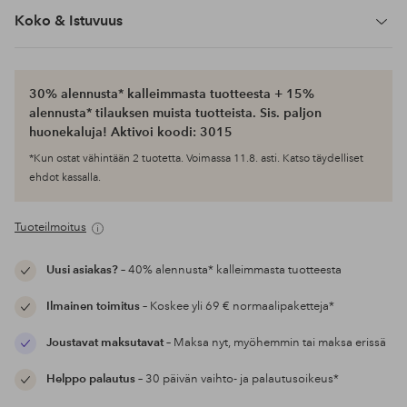
Koko & Istuvuus
30% alennusta* kalleimmasta tuotteesta + 15%
alennusta* tilauksen muista tuotteista. Sis. paljon
huonekaluja! Aktivoi koodi: 3015
*Kun ostat vähintään 2 tuotetta. Voimassa 11.8. asti. Katso täydelliset
ehdot kassalla.
Tuoteilmoitus
Uusi asiakas?
– 40% alennusta* kalleimmasta tuotteesta
Ilmainen toimitus
– Koskee yli 69 € normaalipaketteja*
Joustavat maksutavat
– Maksa nyt, myöhemmin tai maksa erissä
Helppo palautus
– 30 päivän vaihto- ja palautusoikeus*