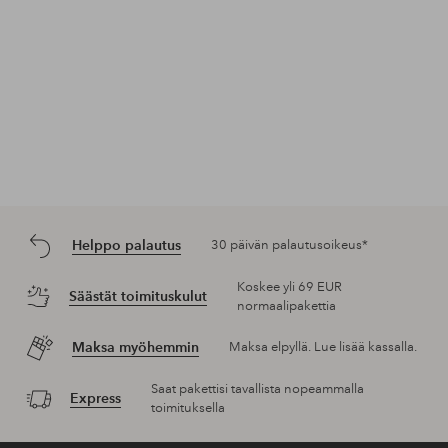
Helppo palautus
30 päivän palautusoikeus*
Koskee yli 69 EUR
Säästät toimituskulut
normaalipakettia
Maksa myöhemmin
Maksa elpyllä. Lue lisää kassalla.
Saat pakettisi tavallista nopeammalla
Express
toimituksella