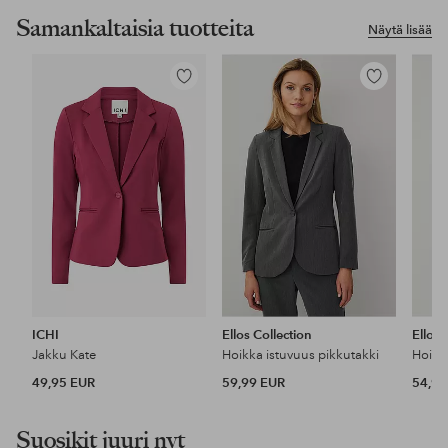
Samankaltaisia tuotteita
Näytä lisää
Lisää
Lisää
suosikkeihin
suosikkeihin
ICHI
Ellos Collection
Ellos 
Jakku Kate
Hoikka istuvuus pikkutakki
49,95 EUR
59,99 EUR
54,99
Suosikit juuri nyt