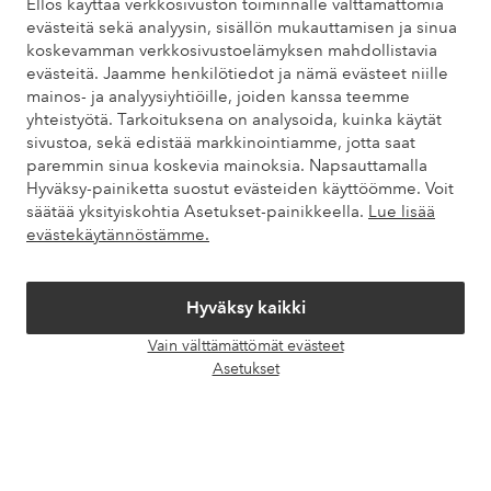
Ellos käyttää verkkosivuston toiminnalle välttämättömiä
evästeitä sekä analyysin, sisällön mukauttamisen ja sinua
koskevamman verkkosivustoelämyksen mahdollistavia
Omat sivut
evästeitä. Jaamme henkilötiedot ja nämä evästeet niille
mainos- ja analyysiyhtiöille, joiden kanssa teemme
yhteistyötä. Tarkoituksena on analysoida, kuinka käytät
Tietoa Elloksesta
sivustoa, sekä edistää markkinointiamme, jotta saat
paremmin sinua koskevia mainoksia. Napsauttamalla
Hyväksy-painiketta suostut evästeiden käyttöömme. Voit
Palvelumme
säätää yksityiskohtia Asetukset-painikkeella.
Lue lisää
evästekäytännöstämme.
Ehdot
Hyväksy kaikki
Ystävät
Vain välttämättömät evästeet
Avaa
Asetukset
chat-
laati
Turvalliset maksut – maksa nyt tai erissä
Haluatko tietää
lisää maksuvaihtoehdoistamme
?
elpy
elpy