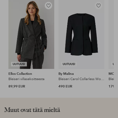
Lisää
Lisää
suosikkeihin
suosikkeihin
UUTUUS!
UUTUUS!
UU
Ellos Collection
By Malina
MOS
Bleiseri villasekoitteesta
Bleiseri Carol Collarless Wool-silk Evening Blazer
Bleis
89,99 EUR
490 EUR
179,9
Muut ovat tätä mieltä