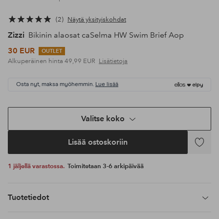
2
Näytä yksityiskohdat
Zizzi
Bikinin alaosat caSelma HW Swim Brief Aop
30 EUR
OUTLET
Alkuperäinen hinta
49,99 EUR
Lisätietoja
Osta nyt, maksa myöhemmin.
Lue lisää
Valitse koko
Lisää ostoskoriin
Lisää
suosikke
1 jäljellä varastossa.
Toimitetaan 3-6 arkipäivää
Tuotetiedot