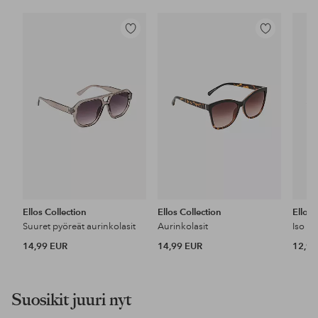
Lisää
Lisää
suosikkeihin
suosikkeihin
Ellos Collection
Ellos Collection
Ellos 
Suuret pyöreät aurinkolasit
Aurinkolasit
Iso au
14,99 EUR
14,99 EUR
12,99
Suosikit juuri nyt