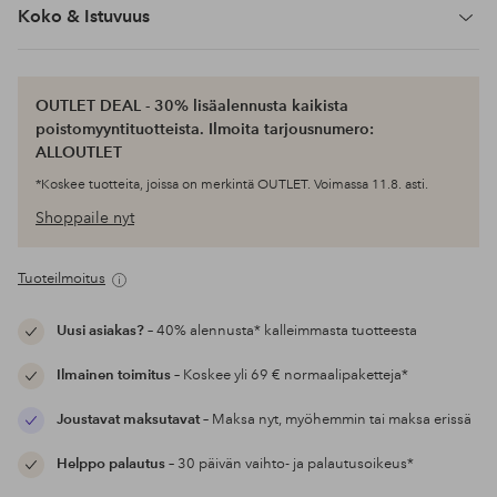
Koko & Istuvuus
OUTLET DEAL - 30% lisäalennusta kaikista
poistomyyntituotteista. Ilmoita tarjousnumero:
ALLOUTLET
*Koskee tuotteita, joissa on merkintä OUTLET. Voimassa 11.8. asti.
Shoppaile nyt
Tuoteilmoitus
Uusi asiakas?
– 40% alennusta* kalleimmasta tuotteesta
Ilmainen toimitus
– Koskee yli 69 € normaalipaketteja*
Joustavat maksutavat
– Maksa nyt, myöhemmin tai maksa erissä
Helppo palautus
– 30 päivän vaihto- ja palautusoikeus*