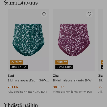
Sama istuvuus
Lisää
Lisää
suosikkeihin
suosikkeihin
OUTLET
OUTLET
OU
30% EXTRA
30% EXTRA
30
Zizzi
Zizzi
Zizzi
Bikinin alaosat sKatrin SHW Brief Aop
Bikinin alaosat sKatrin SHW Brief Aop
25 EUR
30 EUR
25 E
Alkuperäinen hinta
49,99 EUR
Alkuperäinen hinta
49,99 EUR
Alkupe
Yhdistä näihin