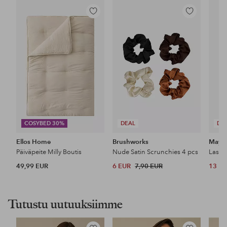
Lisää
Lisää
suosikkeihin
suosikkeihin
COSYBED 30%
DEAL
DE
Ellos Home
Brushworks
Maybe
Päiväpeite Milly Boutis
Nude Satin Scrunchies 4 pcs
49,99 EUR
6 EUR
7,90 EUR
13 E
Tutustu uutuuksiimme