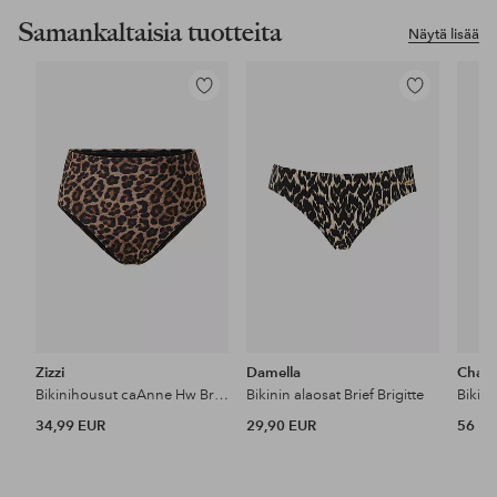
Samankaltaisia tuotteita
Näytä lisää
Lisää
Lisää
suosikkeihin
suosikkeihin
Zizzi
Damella
Chant
Bikinihousut caAnne Hw Brief Aop
Bikinin alaosat Brief Brigitte
Bikini
34,99 EUR
29,90 EUR
56 E