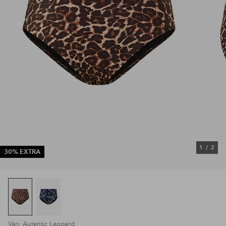
1
/
2
30% EXTRA
Väri: Autentic Leopard