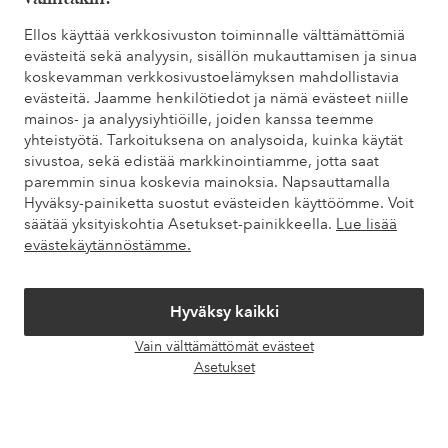
Asiakaspalvelu
Tilaukset
Maksutavat
Toim
Ellos käyttää verkkosivuston toiminnalle välttämättömiä
evästeitä sekä analyysin, sisällön mukauttamisen ja sinua
koskevamman verkkosivustoelämyksen mahdollistavia
Omat sivut
evästeitä. Jaamme henkilötiedot ja nämä evästeet niille
mainos- ja analyysiyhtiöille, joiden kanssa teemme
yhteistyötä. Tarkoituksena on analysoida, kuinka käytät
Tietoa Elloksesta
sivustoa, sekä edistää markkinointiamme, jotta saat
paremmin sinua koskevia mainoksia. Napsauttamalla
Hyväksy-painiketta suostut evästeiden käyttöömme. Voit
Palvelumme
säätää yksityiskohtia Asetukset-painikkeella.
Lue lisää
evästekäytännöstämme.
Ehdot
Hyväksy kaikki
Ystävät
Vain välttämättömät evästeet
Avaa
Asetukset
chat-
laati
Turvalliset maksut – maksa nyt tai erissä
Haluatko tietää
lisää maksuvaihtoehdoistamme
?