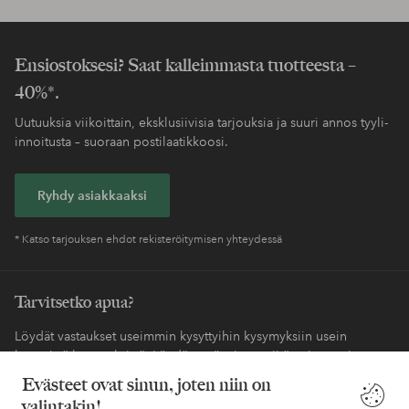
Ensiostoksesi? Saat kalleimmasta tuotteesta –
40%*.
Uutuuksia viikoittain, eksklusiivisia tarjouksia ja suuri annos tyyli-
innoitusta – suoraan postilaatikkoosi.
Ryhdy asiakkaaksi
* Katso tarjouksen ehdot rekisteröitymisen yhteydessä
Tarvitsetko apua?
Löydät vastaukset useimmin kysyttyihin kysymyksiin usein
kysytyistä kysymyksistä. Löydät myös tietoa siitä, miten voit ottaa
meihin yhteyttä.
Evästeet ovat sinun, joten niin on
valintakin!