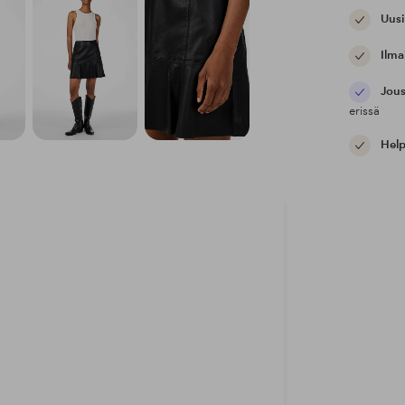
Uusi
Ilma
Jous
erissä
Help