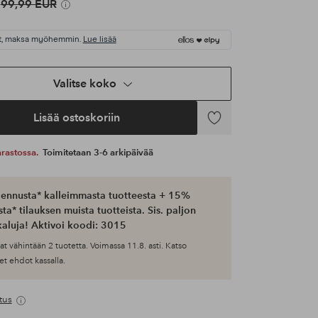
99,99 EUR
t, maksa myöhemmin.
Lue lisää
Valitse koko
Lisää ostoskoriin
Lisää
suosikkeihin
 varastossa.
Toimitetaan 3-6 arkipäivää
ennusta* kalleimmasta tuotteesta + 15%
ta* tilauksen muista tuotteista. Sis. paljon
aluja! Aktivoi koodi: 3015
at vähintään 2 tuotetta. Voimassa 11.8. asti. Katso
et ehdot kassalla.
tus