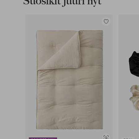
Suosikit juuri nyt
Lisää
suosikkeihin