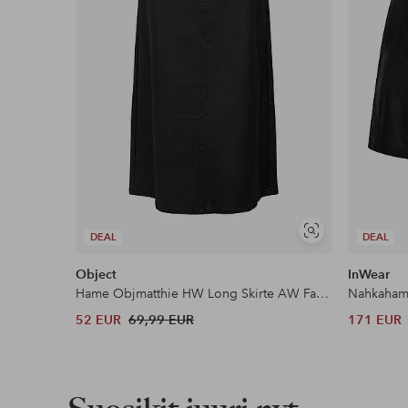
Lue lisää
Näytä
DEAL
DEAL
samankaltaisia
Object
InWear
Hame Objmatthie HW Long Skirte AW Fair 2
Nahkaham
52 EUR
69,99 EUR
171 EUR