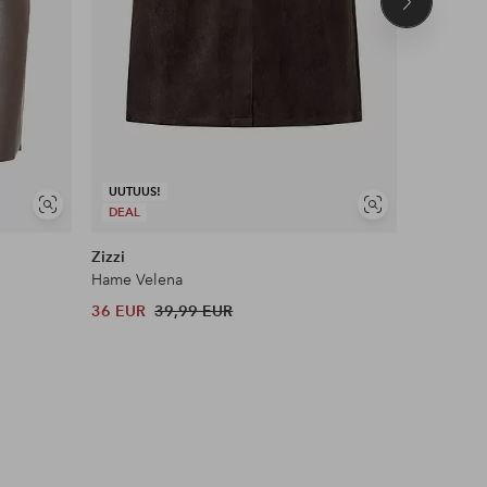
Seuraava
tuote
UUTUUS!
UUTUUS!
Näytä
Näytä
DEAL
DEAL
samankaltaisia
samankaltaisia
Zizzi
Ellos Col
Hame Velena
Neulottu
36 EUR
39,99 EUR
32 EUR