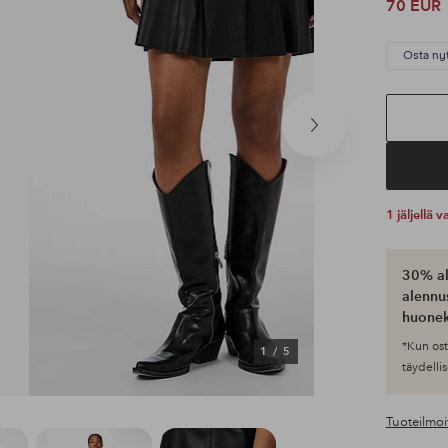
70 EUR
Osta ny
Seuraava
tuote
1 jäljellä
30% al
alennus
huonek
*Kun ost
1
/
5
täydellis
Tuoteilmoi