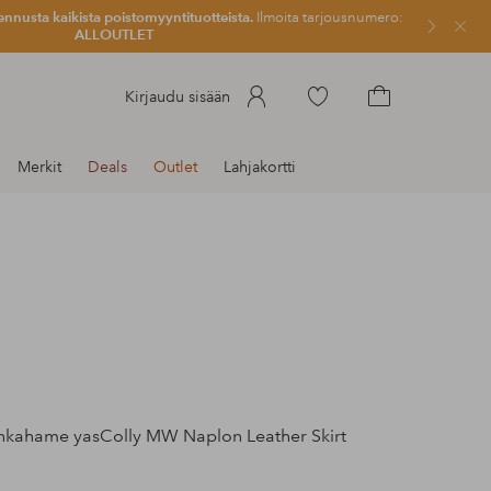
ennusta kaikista poistomyyntituotteista.
Ilmoita tarjousnumero:
Sulje
ALLOUTLET
Siirry
Kirjaudu sisään
merkittyihin
Siirry
suosikkituotteisiin
ostoskoriin
Merkit
Deals
Outlet
Lahjakortti
kahame yasColly MW Naplon Leather Skirt