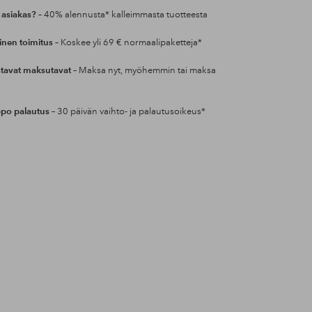
 asiakas?
– 40% alennusta* kalleimmasta tuotteesta
inen toimitus
– Koskee yli 69 € normaalipaketteja*
tavat maksutavat
– Maksa nyt, myöhemmin tai maksa
po palautus
– 30 päivän vaihto- ja palautusoikeus*