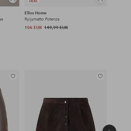
Näytä
Näytä
DEAL
DEAL
samankaltaisia
samankaltaisia
Ellos Home
Name it
aa
Ryijymatto Potenza
Leggingsi
106 EUR
149,99 EUR
12 EUR
Lisää
Lisää
suosikkeihin
suosikkeihin