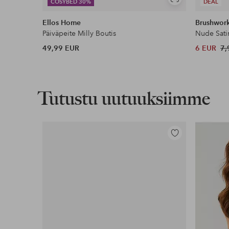
Näytä
COSYBED 30%
DEAL
samankaltaisia
Ellos Home
Brushwor
Päiväpeite Milly Boutis
Nude Sati
49,99 EUR
6 EUR
7,
Tutustu uutuuksiimme
Lisää
suosikkeihin