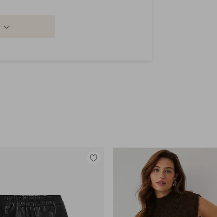
Lisää
suosikkeihin