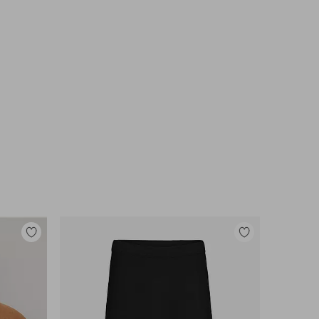
Lisää
Lisää
suosikkeihin
suosikkeihin