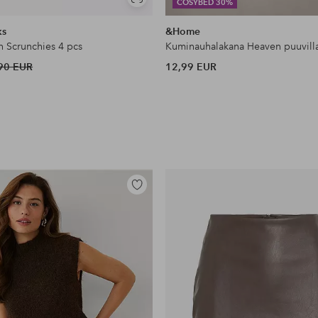
Näytä
COSYBED 30%
samankaltaisia
ks
&Home
n Scrunchies 4 pcs
Kuminauhalakana Heaven puuvill
90 EUR
12,99 EUR
Lisää
suosikkeihin