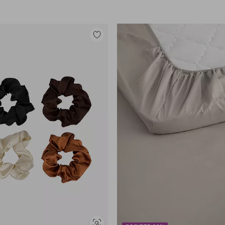
Lisää
suosikkeihin