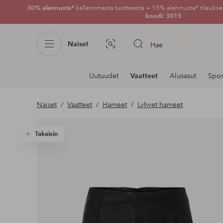
30% alennusta*
kalleimmasta tuotteesta + 15% alennusta* tilauksen
koodi: 3015
Naiset
Hae
Kuvahaku
Navigointi
Uutuudet
Vaatteet
Alusasut
Spor
osastoilla
Naiset
Vaatteet
Hameet
Lyhyet hameet
Takaisin