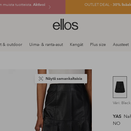
 muista tuotteista.
Aktivoi
OUTLET DEAL -
30% lisäal
Ellos-
logo
–
siirry
t & outdoor
Uima- & ranta-asut
Kengät
Plus size
Asusteet
aloitussivulle
Näytä samankaltaisia
Väri: Black
YAS
Nah
NO