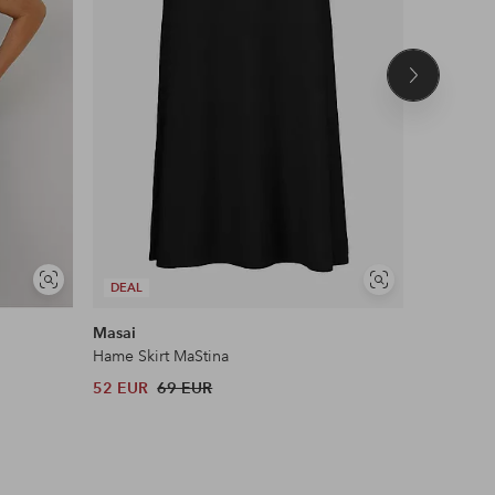
Seuraava
tuote
Näytä
Näytä
DEAL
DEAL
samankaltaisia
samankaltaisia
Masai
ICHI
Hame Skirt MaStina
Hame Kate
52 EUR
69 EUR
27 EUR