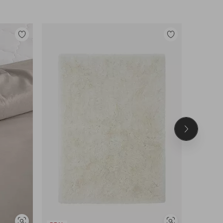
Lisää
Lisää
suosikkeihin
suosikkeihin
Seuraava
tuote
UUTUUS!