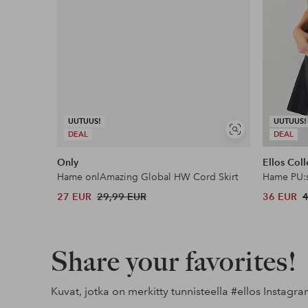
UUTUUS!
UUTUUS!
Näytä
DEAL
DEAL
samankaltaisia
Only
Ellos Coll
Hame onlAmazing Global HW Cord Skirt
Hame PU:s
27 EUR
29,99 EUR
36 EUR
Share your favorites!
Kuvat, jotka on merkitty tunnisteella
#ellos
Instagra