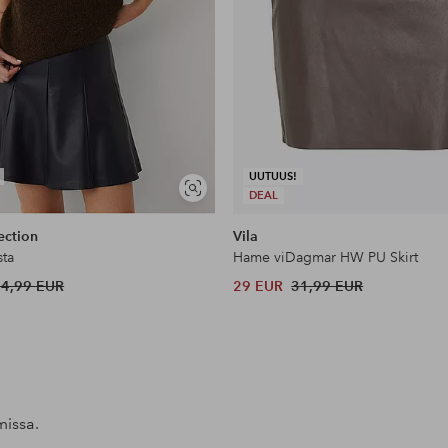
UUTUUS!
Näytä
DEAL
samankaltaisia
ection
Vila
ta
Hame viDagmar HW PU Skirt
44,99 EUR
29 EUR
31,99 EUR
missa.