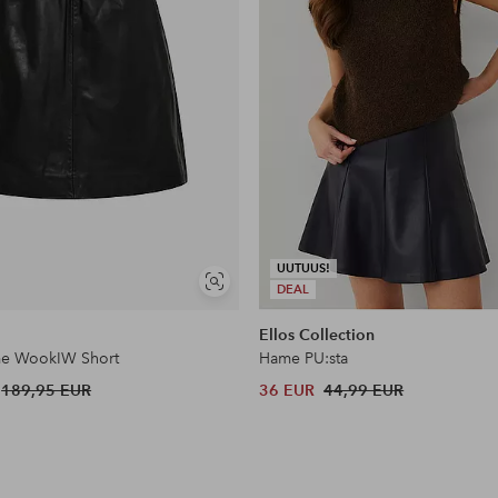
UUTUUS!
Näytä
DEAL
samankaltaisia
Ellos Collection
e WookIW Short
Hame PU:sta
189,95 EUR
36 EUR
44,99 EUR