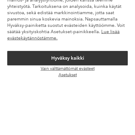
mainos- ja analyysiyhtiöille, joiden kanssa teemme
Asiakaspalvelu
Tilaukset
Maksutavat
Toim
yhteistyötä. Tarkoituksena on analysoida, kuinka käytät
sivustoa, sekä edistää markkinointiamme, jotta saat
paremmin sinua koskevia mainoksia. Napsauttamalla
Hyväksy-painiketta suostut evästeiden käyttöömme. Voit
Omat sivut
säätää yksityiskohtia Asetukset-painikkeella.
Lue lisää
evästekäytännöstämme.
Tietoa Elloksesta
Hyväksy kaikki
Palvelumme
Vain välttämättömät evästeet
Avaa
Asetukset
chat-
Ehdot
laati
Ystävät
Turvalliset maksut – maksa nyt tai erissä
Haluatko tietää
lisää maksuvaihtoehdoistamme
?