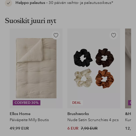
Helppo palautus
– 30 päivän vaihto- ja palautusoikeus*
Suosikit juuri nyt
Lisää
Lisää
suosikkeihin
suosikkeihin
COSYBED 30%
DEAL
CO
Ellos Home
Brushworks
&Ho
Päiväpeite Milly Boutis
Nude Satin Scrunchies 4 pcs
49,99 EUR
6 EUR
7,90 EUR
12,99