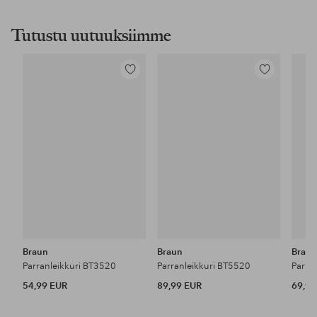
Tutustu uutuuksiimme
Lisää
Lisää
suosikkeihin
suosikkeihin
Braun
Braun
Brau
Parranleikkuri BT3520
Parranleikkuri BT5520
Parra
54,99 EUR
89,99 EUR
69,99