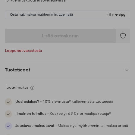
Alennuskoodi ei sovellettavissa
Osta nyt, maksa myöhemmin.
Lue lisää
Lisää ostoskoriin
Lisää
suosikke
Loppunut varastosta
Tuotetiedot
Tuoteilmoitus
Uusi asiakas?
– 40% alennusta* kalleimmasta tuotteesta
Ilmainen toimitus
– Koskee yli 69 € normaalipaketteja*
Joustavat maksutavat
– Maksa nyt, myöhemmin tai maksa erissä