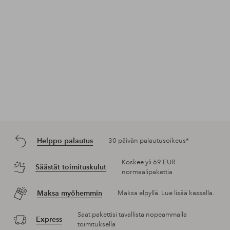
Helppo palautus
30 päivän palautusoikeus*
Koskee yli 69 EUR
Säästät toimituskulut
normaalipakettia
Maksa myöhemmin
Maksa elpyllä. Lue lisää kassalla.
Saat pakettisi tavallista nopeammalla
Express
toimituksella