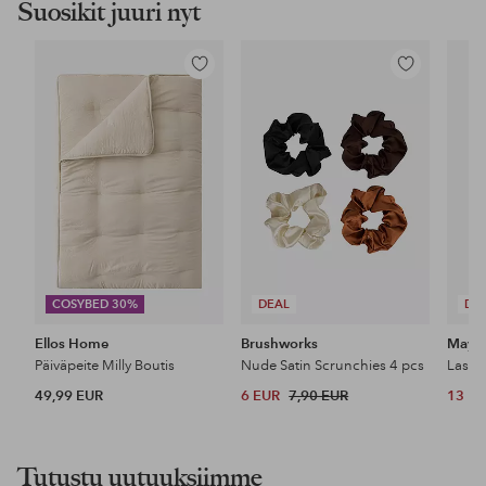
Suosikit juuri nyt
Lisää
Lisää
suosikkeihin
suosikkeihin
COSYBED 30%
DEAL
DE
Ellos Home
Brushworks
Maybe
Päiväpeite Milly Boutis
Nude Satin Scrunchies 4 pcs
49,99 EUR
6 EUR
7,90 EUR
13 E
Tutustu uutuuksiimme