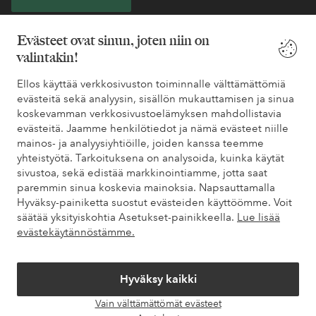
* Katso tarjouksen ehdot rekisteröitymisen yhteydessä
Evästeet ovat sinun, joten niin on
valintakin!
Tarvitsetko apua?
Ellos käyttää verkkosivuston toiminnalle välttämättömiä
evästeitä sekä analyysin, sisällön mukauttamisen ja sinua
Löydät vastaukset useimmin kysyttyihin kysymyksiin usein
koskevamman verkkosivustoelämyksen mahdollistavia
kysytyistä kysymyksistä. Löydät myös tietoa siitä, miten voit ottaa
evästeitä. Jaamme henkilötiedot ja nämä evästeet niille
meihin yhteyttä.
mainos- ja analyysiyhtiöille, joiden kanssa teemme
yhteistyötä. Tarkoituksena on analysoida, kuinka käytät
Asiakaspalvelu
Tilaukset
Maksutavat
Toim
sivustoa, sekä edistää markkinointiamme, jotta saat
paremmin sinua koskevia mainoksia. Napsauttamalla
Hyväksy-painiketta suostut evästeiden käyttöömme. Voit
säätää yksityiskohtia Asetukset-painikkeella.
Lue lisää
Omat sivut
evästekäytännöstämme.
Tietoa Elloksesta
Hyväksy kaikki
Vain välttämättömät evästeet
Palvelumme
Avaa