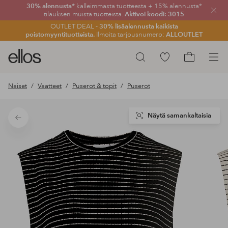
30% alennusta*
kalleimmasta tuotteesta + 15% alennusta*
Sulje
tilauksen muista tuotteista.
Aktivoi koodi: 3015
OUTLET DEAL -
30% lisäalennusta kaikista
poistomyyntituotteista.
Ilmoita tarjousnumero:
ALLOUTLET
Ellos-
Siirry
Hae
logo
merkittyihin
Siirry
–
suosikkituotteisiin
ostoskoriin
Naiset
Vaatteet
Puserot & topit
Puserot
siirry
aloitussivulle
Näytä samankaltaisia
Takaisin