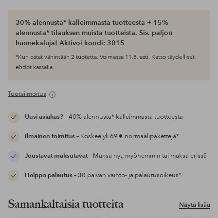
30% alennusta* kalleimmasta tuotteesta + 15%
alennusta* tilauksen muista tuotteista. Sis. paljon
huonekaluja! Aktivoi koodi: 3015
*Kun ostat vähintään 2 tuotetta. Voimassa 11.8. asti. Katso täydelliset
ehdot kassalla.
Tuoteilmoitus
Uusi asiakas?
– 40% alennusta* kalleimmasta tuotteesta
Ilmainen toimitus
– Koskee yli 69 € normaalipaketteja*
Joustavat maksutavat
– Maksa nyt, myöhemmin tai maksa erissä
Helppo palautus
– 30 päivän vaihto- ja palautusoikeus*
Samankaltaisia tuotteita
Näytä lisää