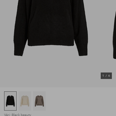
1
/
6
Väri: Black beauty