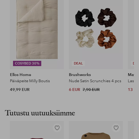
suosikkeihin
suosikkeihin
COSYBED 30%
DEAL
DE
Ellos Home
Brushworks
Maybe
Päiväpeite Milly Boutis
Nude Satin Scrunchies 4 pcs
49,99 EUR
6 EUR
7,90 EUR
13 E
Tutustu uutuuksiimme
Lisää
Lisää
suosikkeihin
suosikkeihin