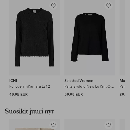
Lisää
Lisää
suosikkeihin
suosikkeihin
ICHI
Selected Women
Mang
Pulloveri ihKamara Ls12
Paita Slwlulu New Ls Knit O-Neck
Paita
49,95 EUR
59,99 EUR
39,99
Suosikit juuri nyt
Lisää
Lisää