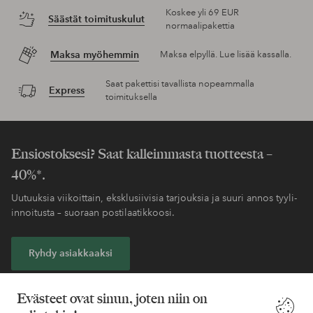
Koskee yli 69 EUR
Säästät toimituskulut
normaalipakettia
Maksa myöhemmin
Maksa elpyllä. Lue lisää kassalla.
Saat pakettisi tavallista nopeammalla
Express
toimituksella
Ensiostoksesi? Saat kalleimmasta tuotteesta –
40%*.
Uutuuksia viikoittain, eksklusiivisia tarjouksia ja suuri annos tyyli-
innoitusta – suoraan postilaatikkoosi.
Ryhdy asiakkaaksi
* Katso tarjouksen ehdot rekisteröitymisen yhteydessä
Evästeet ovat sinun, joten niin on