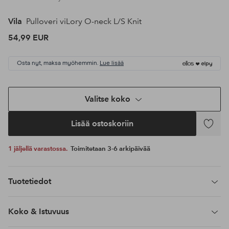
Vila
Pulloveri viLory O-neck L/S Knit
54,99 EUR
Osta nyt, maksa myöhemmin.
Lue lisää
Valitse koko
Lisää ostoskoriin
Lisää
suosikke
1 jäljellä varastossa.
Toimitetaan 3-6 arkipäivää
Tuotetiedot
Koko & Istuvuus