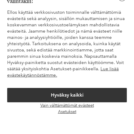
valintakin!
Tarvitsetko apua?
Ellos käyttää verkkosivuston toiminnalle välttämättömiä
evästeitä sekä analyysin, sisällön mukauttamisen ja sinua
Löydät vastaukset useimmin kysyttyihin kysymyksiin usein
koskevamman verkkosivustoelämyksen mahdollistavia
kysytyistä kysymyksistä. Löydät myös tietoa siitä, miten voit ottaa
evästeitä. Jaamme henkilötiedot ja nämä evästeet niille
meihin yhteyttä.
mainos- ja analyysiyhtiöille, joiden kanssa teemme
yhteistyötä. Tarkoituksena on analysoida, kuinka käytät
Asiakaspalvelu
Tilaukset
Maksutavat
Toim
sivustoa, sekä edistää markkinointiamme, jotta saat
paremmin sinua koskevia mainoksia. Napsauttamalla
Hyväksy-painiketta suostut evästeiden käyttöömme. Voit
säätää yksityiskohtia Asetukset-painikkeella.
Lue lisää
Omat sivut
evästekäytännöstämme.
Tietoa Elloksesta
Hyväksy kaikki
Vain välttämättömät evästeet
Palvelumme
Avaa
Asetukset
chat-
laati
Ehdot