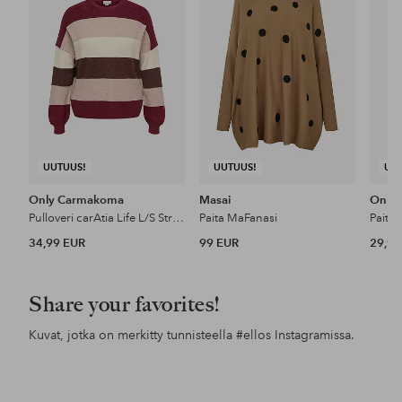
UUTUUS!
UUTUUS!
UU
Only Carmakoma
Masai
Only
Pulloveri carAtia Life L/S Stripe Pullov Knt
Paita MaFanasi
Paita
34,99 EUR
99 EUR
29,99
Share your favorites!
Kuvat, jotka on merkitty tunnisteella
#ellos
Instagramissa.
Julkaissut
sandrashem
Julkaissut
noareijnen_
Jul
alex