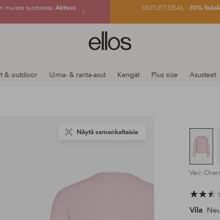
 muista tuotteista.
Aktivoi
OUTLET DEAL -
30% lisäal
Ellos-
logo
–
siirry
t & outdoor
Uima- & ranta-asut
Kengät
Plus size
Asusteet
aloitussivulle
Näytä samankaltaisia
Väri: Cher
Vila
Neul