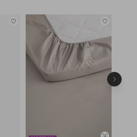
Lisää
Lisää
suosikkeihin
suosikkeihin
Seuraava
tuote