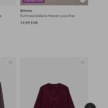
Näytä
COSYBED 30%
DEAL
samankaltaisia
&Home
KM Hom
a
Kuminauhalakana Heaven puuvillaa
Ryijymatt
12,99 EUR
53 EUR
Lisää
Lisää
suosikkeihin
suosikkeihin