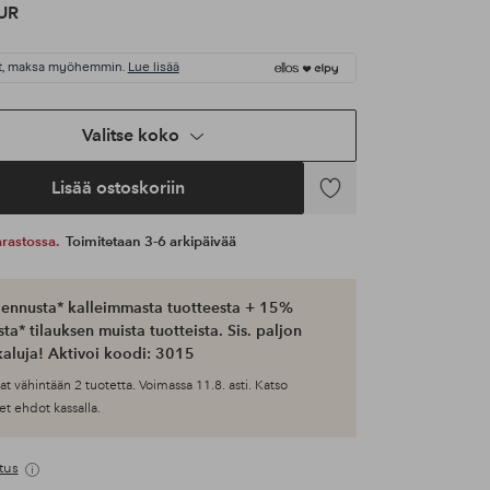
UR
t, maksa myöhemmin.
Lue lisää
Valitse koko
Lisää ostoskoriin
Lisää
suosikkeihin
 varastossa.
Toimitetaan 3-6 arkipäivää
ennusta* kalleimmasta tuotteesta + 15%
ta* tilauksen muista tuotteista. Sis. paljon
aluja! Aktivoi koodi: 3015
at vähintään 2 tuotetta. Voimassa 11.8. asti. Katso
et ehdot kassalla.
tus