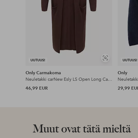
Näytä
UUTUUS!
UUTUUS!
samankaltaisia
Only Carmakoma
Only
Neuletakki carNew Esly LS Open Long Cardigan
Neuletakk
46,99 EUR
29,99 EU
Muut ovat tätä mieltä