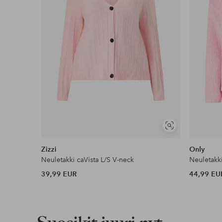
Edullisimmat maksutapamme
Lue lisää
Näytä
samankaltaisia
Zizzi
Only
Neuletakki caVista L/S V-neck
39,99 EUR
44,99 EU