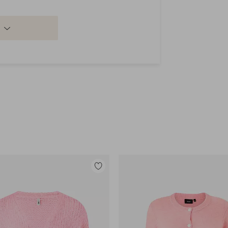
% Akryyliä, 10% Alpakanvillaa, 6%
Lisää
suosikkeihin