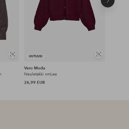
Seuraava
tuote
Näytä
Näytä
UUTUUS!
UUTUUS!
samankaltaisia
samankaltaisia
Vero Moda
Vero Mo
n
Neuletakki vmLea
26,99 EUR
39,99 EU