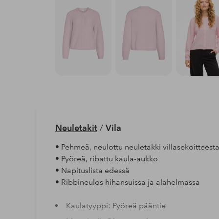
Neuletakit
/
Vila
• Pehmeä, neulottu neuletakki villasekoitteest
• Pyöreä, ribattu kaula-aukko
• Napituslista edessä
• Ribbineulos hihansuissa ja alahelmassa
Kaulatyyppi: Pyöreä pääntie