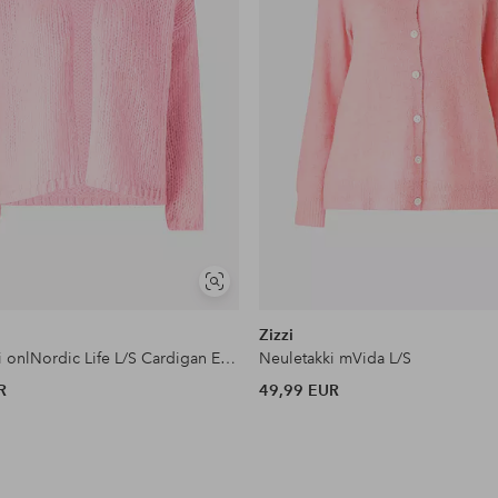
Näytä
samankaltaisia
Zizzi
Neuletakki onlNordic Life L/S Cardigan Ex Knt
Neuletakki mVida L/S
R
49,99 EUR