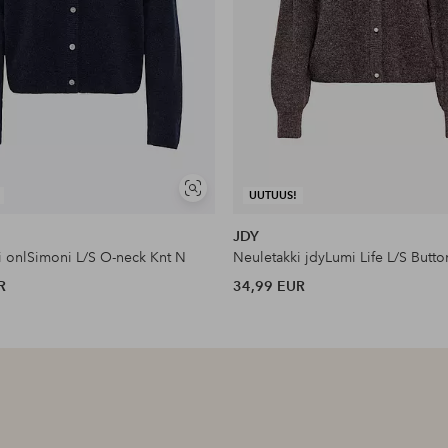
Näytä
UUTUUS!
samankaltaisia
JDY
i onlSimoni L/S O-neck Knt N
Neuletakki jdyLumi Life L/S Butto
R
34,99 EUR