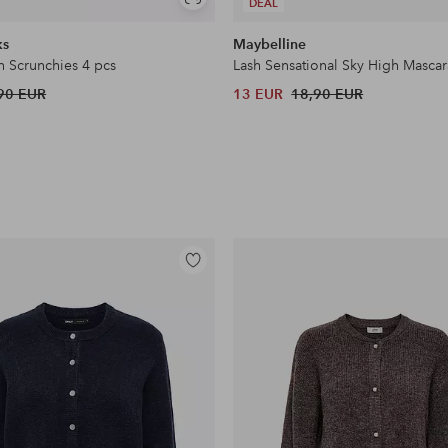
Näytä
DEAL
samankaltaisia
ks
Maybelline
n Scrunchies 4 pcs
Lash Sensational Sky High Mascar
90 EUR
13 EUR
18,90 EUR
Lisää
suosikkeihin