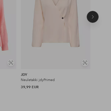
Seuraava
tuote
Näytä
Näytä
samankaltaisia
samankaltaisia
JDY
Vero Mo
Neuletakki jdyPrimed
Neuletakk
39,99 EUR
44,99 EU