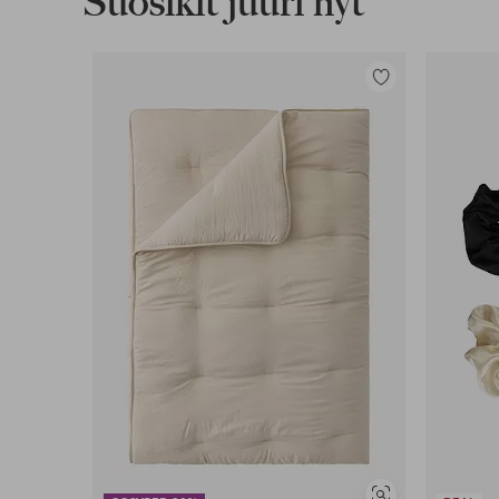
Suosikit juuri nyt
Lisää
suosikkeihin