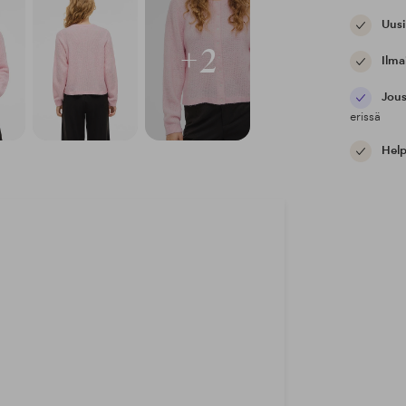
Uusi
+2
Ilma
Jous
erissä
Help
a