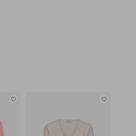
Lisää
Lisää
suosikkeihin
suosikkeihin