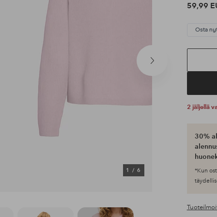
59,99 E
Osta ny
Seuraava
tuote
2 jäljellä
30% al
alennus
huonek
1
/
6
*Kun ost
täydellis
Tuoteilmoi