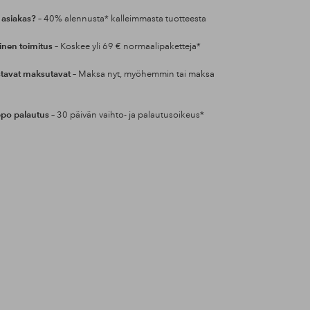
 asiakas?
– 40% alennusta* kalleimmasta tuotteesta
inen toimitus
– Koskee yli 69 € normaalipaketteja*
tavat maksutavat
– Maksa nyt, myöhemmin tai maksa
po palautus
– 30 päivän vaihto- ja palautusoikeus*