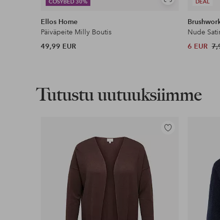
Näytä
COSYBED 30%
DEAL
samankaltaisia
Ellos Home
Brushwor
Päiväpeite Milly Boutis
Nude Sati
49,99 EUR
6 EUR
7,
Tutustu uutuuksiimme
Lisää
suosikkeihin