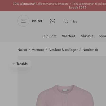
30% alennusta*
kalleimmasta tuotteesta + 15% alennusta* tilauksen
koodi: 3015
Naiset
Hae
Kuvahaku
Navigointi
Uutuudet
Vaatteet
Alusasut
Spor
osastoilla
Naiset
Vaatteet
Neuleet & colleget
Neuletakit
Takaisin