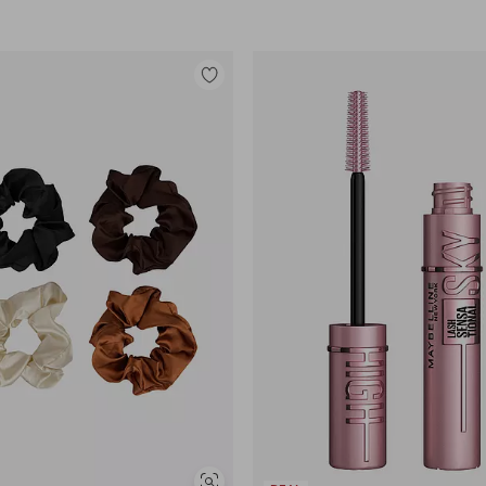
Lisää
suosikkeihin