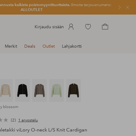
ennusta kaikista poistomyyntituotteista.
Ilmoita tarjousnumero:
Sulje
ALLOUTLET
Siirry
Kirjaudu sisään
merkittyihin
Siirry
suosikkituotteisiin
ostoskoriin
Merkit
Deals
Outlet
Lahjakortti
ry blossom
2
1 arvostelu
etakki viLory O-neck L/S Knit Cardigan