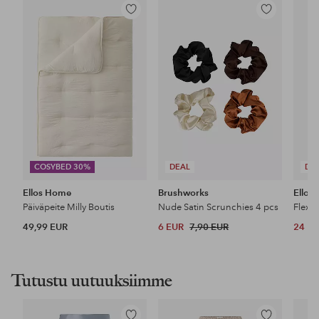
Lisää
Lisää
suosikkeihin
suosikkeihin
COSYBED 30%
DEAL
DE
Ellos Home
Brushworks
Ellos 
Päiväpeite Milly Boutis
Nude Satin Scrunchies 4 pcs
49,99 EUR
6 EUR
7,90 EUR
24 E
Tutustu uutuuksiimme