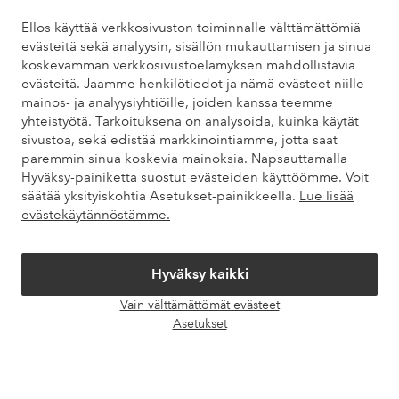
Tarvitsetko apua?
Ellos käyttää verkkosivuston toiminnalle välttämättömiä
evästeitä sekä analyysin, sisällön mukauttamisen ja sinua
Löydät vastaukset useimmin kysyttyihin kysymyksiin usein
koskevamman verkkosivustoelämyksen mahdollistavia
kysytyistä kysymyksistä. Löydät myös tietoa siitä, miten voit ottaa
evästeitä. Jaamme henkilötiedot ja nämä evästeet niille
meihin yhteyttä.
mainos- ja analyysiyhtiöille, joiden kanssa teemme
yhteistyötä. Tarkoituksena on analysoida, kuinka käytät
Asiakaspalvelu
Tilaukset
Maksutavat
Toim
sivustoa, sekä edistää markkinointiamme, jotta saat
paremmin sinua koskevia mainoksia. Napsauttamalla
Hyväksy-painiketta suostut evästeiden käyttöömme. Voit
säätää yksityiskohtia Asetukset-painikkeella.
Lue lisää
Omat sivut
evästekäytännöstämme.
Tietoa Elloksesta
Hyväksy kaikki
Vain välttämättömät evästeet
Palvelumme
Avaa
Asetukset
chat-
laati
Ehdot