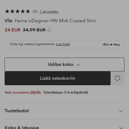
4
1 arvostelu
Vila
Hame viDagmar HW Midi Coated Skirt
24 EUR
34,99 EUR
Osta nyt, maksa myöhemmin.
Lue lisää
Valitse koko
Lisää ostoskoriin
Lisää
suosikke
Vain muutama jäljellä.
Toimitetaan 3-6 arkipäivää
Tuotetiedot
Koko & Istuvuus