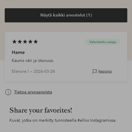
Näytä kaikki arvostelut (1)
Vahvistettu ostaja
Hame
Kaunis väri ja istuvuus.
Elenore I —
2026-03-28
Raportoi
Tietoa arvosanoista
Share your favorites!
Kuvat, jotka on merkitty tunnisteella
#ellos
Instagramissa.
Julkaissut
josefineiivarsson
Julkaissut
ellosofficial
Jul
ello