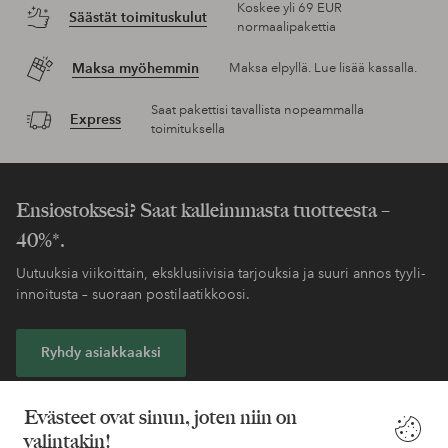
Koskee yli 69 EUR
Säästät toimituskulut
normaalipakettia
Maksa myöhemmin
Maksa elpyllä. Lue lisää kassalla.
Saat pakettisi tavallista nopeammalla
Express
toimituksella
Ensiostoksesi? Saat kalleimmasta tuotteesta –
40%*.
Uutuuksia viikoittain, eksklusiivisia tarjouksia ja suuri annos tyyli-
innoitusta – suoraan postilaatikkoosi.
Ryhdy asiakkaaksi
* Katso tarjouksen ehdot rekisteröitymisen yhteydessä
Evästeet ovat sinun, joten niin on
valintakin!