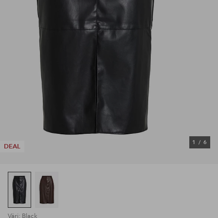
1
/
6
DEAL
Väri: Black