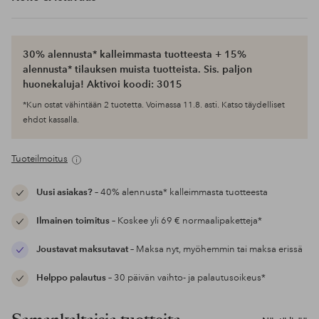
30% alennusta* kalleimmasta tuotteesta + 15%
alennusta* tilauksen muista tuotteista. Sis. paljon
huonekaluja! Aktivoi koodi: 3015
*Kun ostat vähintään 2 tuotetta. Voimassa 11.8. asti. Katso täydelliset
ehdot kassalla.
Tuoteilmoitus
Uusi asiakas?
– 40% alennusta* kalleimmasta tuotteesta
Ilmainen toimitus
– Koskee yli 69 € normaalipaketteja*
Joustavat maksutavat
– Maksa nyt, myöhemmin tai maksa erissä
Helppo palautus
– 30 päivän vaihto- ja palautusoikeus*