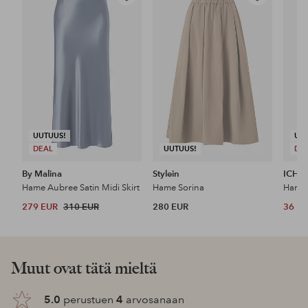
Lisää
Lisää
suosikkeihin
suosikkeihin
UUTUUS!
UU
DEAL
UUTUUS!
DE
By Malina
Stylein
ICHI
Hame Aubree Satin Midi Skirt
Hame Sorina
Hame 
279 EUR
310 EUR
280 EUR
36 E
Muut ovat tätä mieltä
5.0
perustuen
4
arvosanaan