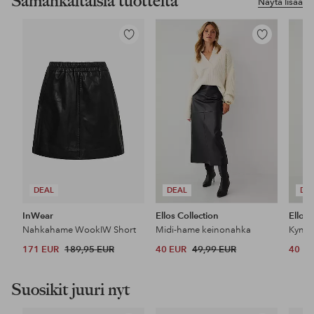
Samankaltaisia tuotteita
Näytä lisää
Lisää
Lisää
suosikkeihin
suosikkeihin
DEAL
DEAL
DE
InWear
Ellos Collection
Ellos 
Nahkahame WookIW Short
Midi-hame keinonahka
Kynäh
171 EUR
189,95 EUR
40 EUR
49,99 EUR
40 E
Suosikit juuri nyt