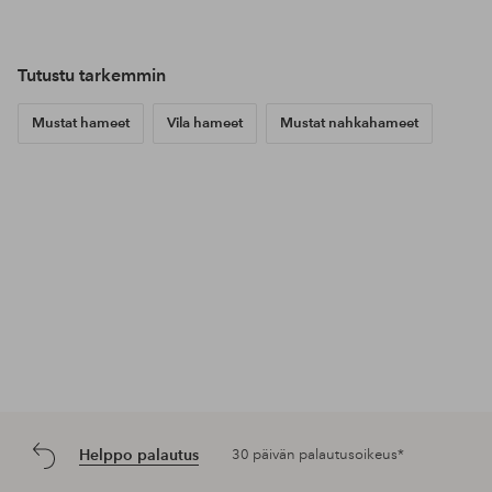
Tutustu tarkemmin
Mustat hameet
Vila hameet
Mustat nahkahameet
Helppo palautus
30 päivän palautusoikeus*