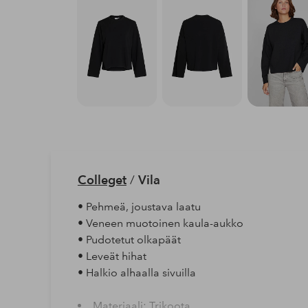
Colleget
/
Vila
• Pehmeä, joustava laatu
• Veneen muotoinen kaula-aukko
• Pudotetut olkapäät
• Leveät hihat
• Halkio alhaalla sivuilla
Materiaali: Trikoota