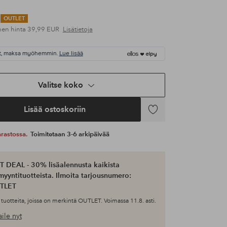
OUTLET
nen hinta
39,99 EUR
Lisätietoja
t, maksa myöhemmin.
Lue lisää
Valitse koko
Lisää ostoskoriin
Lisää
suosikkeihin
 varastossa.
Toimitetaan 3-6 arkipäivää
 DEAL - 30% lisäalennusta kaikista
myyntituotteista. Ilmoita tarjousnumero:
TLET
tuotteita, joissa on merkintä OUTLET. Voimassa 11.8. asti.
ile nyt