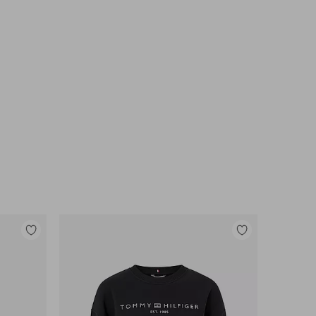
Lisää
Lisää
suosikkeihin
suosikkeihin