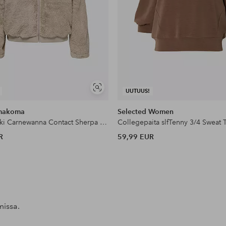
Näytä
UUTUUS!
samankaltaisia
makoma
Selected Women
Fleece-takki Carnewanna Contact Sherpa Jckt Otw
Collegepaita slfTenny 3/4 Sweat 
R
59,99 EUR
missa.
l
Julkaissut
ellosofficial
Julkaissut
ellosofficial