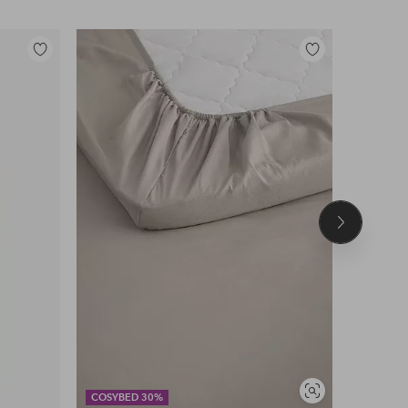
Lisää
Lisää
suosikkeihin
suosikkeihin
Seuraava
tuote
Näytä
COSYBED 30%
DEAL