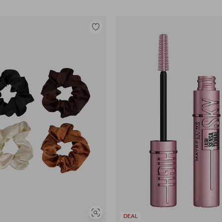
Lisää
suosikkeihin
Näytä
DEAL