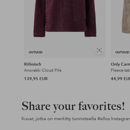
Näytä
UUTUUS!
UUTUUS!
samankaltaisia
Röhnisch
Only Car
Anorakki Cloud Pile
139,95 EUR
44,99 EU
Share your favorites!
Kuvat, jotka on merkitty tunnisteella
#ellos
Instagra
Julkaissut
ellosofficial
Julkaissut
carolinagynning
Julkaissut
ellosofficia