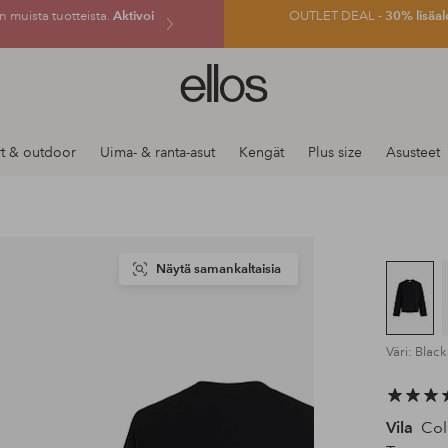
 muista tuotteista.
Aktivoi
OUTLET DEAL -
30% lisäal
Ellos-
logo
–
siirry
t & outdoor
Uima- & ranta-asut
Kengät
Plus size
Asusteet
aloitussivulle
Näytä samankaltaisia
Väri: Blac
Vila
Coll