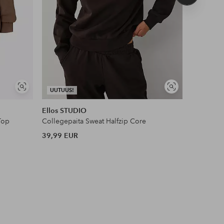
tuote
Näytä
Näytä
UUTUUS!
UUTUUS!
samankaltaisia
samankaltaisia
Ellos STUDIO
Aim'n
Top
Collegepaita Sweat Halfzip Core
Collegepai
39,99 EUR
69,99 EU