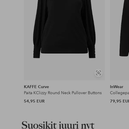
Lue lisää
Näytä
samankaltaisia
KAFFE Curve
InWear
Paita KClizzy Round Neck Pullover Buttons
Collegepa
54,95 EUR
79,95 EU
Suosikit juuri nyt