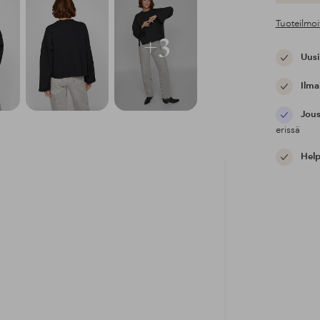
Tuoteilmoi
+3
Uusi
Ilma
Jous
erissä
Help