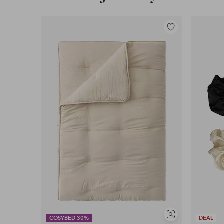
Lisää
suosikkeihin
Näytä
COSYBED 30%
DEAL