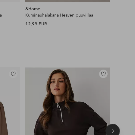
samankaltaisia
&Home
Ellos Ho
a
Kuminauhalakana Heaven puuvillaa
Liukueste
12,99 EUR
11 EUR
Lisää
Lisää
suosikkeihin
suosikkeihin
Seuraava