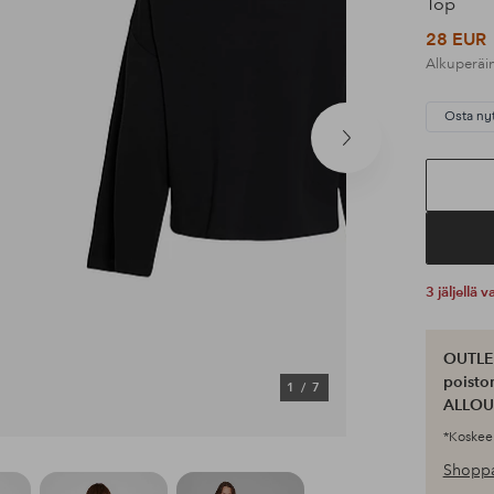
Top
28 EUR
Alkuperäi
Osta ny
Seuraava
tuote
3 jäljellä
OUTLET
poisto
1
/
7
ALLOU
*Koskee 
Shoppa