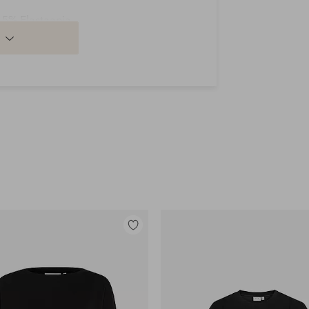
 5% Elastaania
Lisää
suosikkeihin