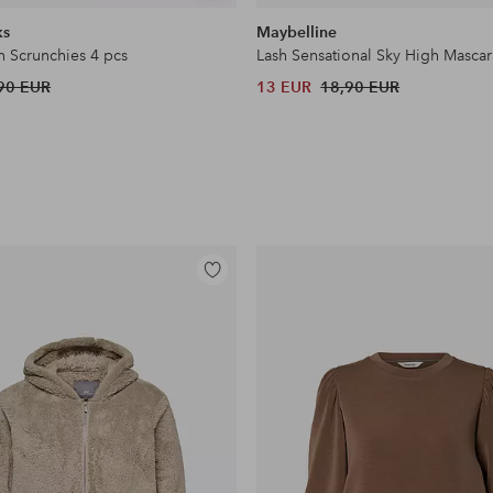
samankaltaisia
ks
Maybelline
n Scrunchies 4 pcs
Lash Sensational Sky High Mascar
90 EUR
13 EUR
18,90 EUR
Lisää
suosikkeihin