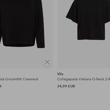
Näytä
samankaltaisia
Vila
ita GincentIW Crewneck
R
34,99 EUR