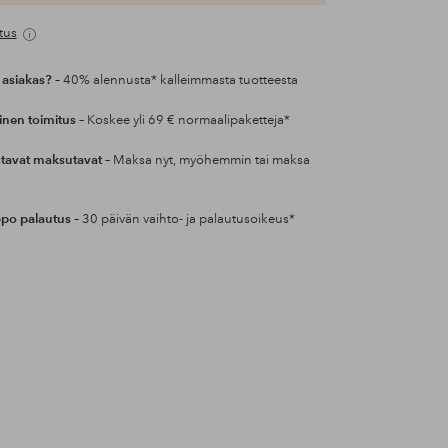
tus
 asiakas?
– 40% alennusta* kalleimmasta tuotteesta
inen toimitus
– Koskee yli 69 € normaalipaketteja*
tavat maksutavat
– Maksa nyt, myöhemmin tai maksa
po palautus
– 30 päivän vaihto- ja palautusoikeus*