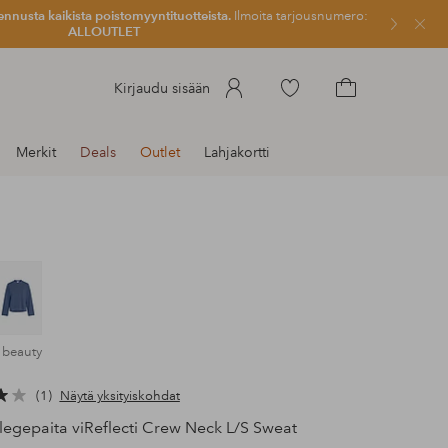
ennusta kaikista poistomyyntituotteista.
Ilmoita tarjousnumero:
Sulje
ALLOUTLET
Siirry
Kirjaudu sisään
merkittyihin
Siirry
suosikkituotteisiin
ostoskoriin
Merkit
Deals
Outlet
Lahjakortti
k beauty
1
Näytä yksityiskohdat
egepaita viReflecti Crew Neck L/S Sweat