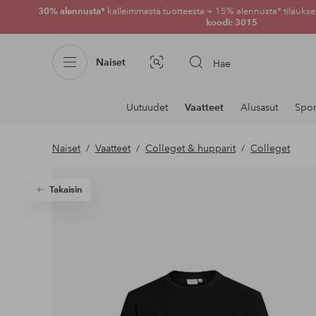
30% alennusta*
kalleimmasta tuotteesta + 15% alennusta* tilauksen
koodi: 3015
Naiset
Hae
Kuvahaku
Navigointi
Uutuudet
Vaatteet
Alusasut
Spor
osastoilla
Naiset
Vaatteet
Colleget & hupparit
Colleget
Takaisin