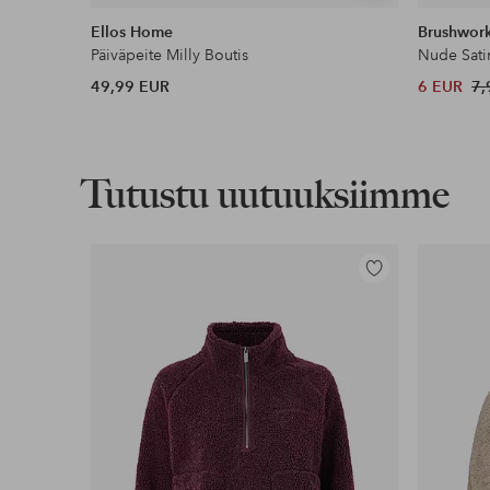
samankaltaisia
Ellos Home
Brushwor
Päiväpeite Milly Boutis
Nude Sati
49,99 EUR
6 EUR
7,
Tutustu uutuuksiimme
Lisää
suosikkeihin