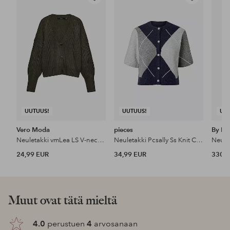
Lisää
Lisää
suosikkeihin
suosikkeihin
UUTUUS!
UUTUUS!
UU
Vero Moda
pieces
By Ma
Neuletakki vmLea LS V-neck Cuff Cardigan
Neuletakki Pcsally Ss Knit Check Cardigan Bc
24,99 EUR
34,99 EUR
330 
Muut ovat tätä mieltä
4.0
perustuen
4
arvosanaan