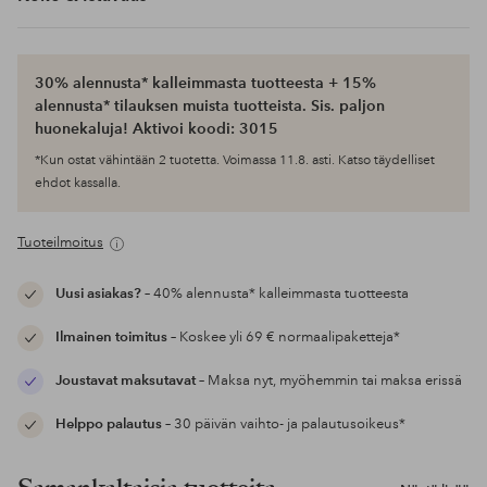
30% alennusta* kalleimmasta tuotteesta + 15%
alennusta* tilauksen muista tuotteista. Sis. paljon
huonekaluja! Aktivoi koodi: 3015
*Kun ostat vähintään 2 tuotetta. Voimassa 11.8. asti. Katso täydelliset
ehdot kassalla.
Tuoteilmoitus
Uusi asiakas?
– 40% alennusta* kalleimmasta tuotteesta
Ilmainen toimitus
– Koskee yli 69 € normaalipaketteja*
Joustavat maksutavat
– Maksa nyt, myöhemmin tai maksa erissä
Helppo palautus
– 30 päivän vaihto- ja palautusoikeus*