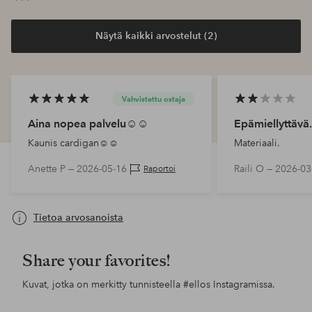
Näytä kaikki arvostelut (2)
Vahvistettu ostaja
Aina nopea palvelu☺️☺️
Epämiellyttävä.
Kaunis cardigan☺️☺️
Materiaali.
Anette P —
2026-05-16
Raili O —
2026-03
Raportoi
Tietoa arvosanoista
Share your favorites!
Kuvat, jotka on merkitty tunnisteella
#ellos
Instagramissa.
Julkaissut
lotte.vankerckhove.5
Julkaissut
alexiiak
Jul
esp