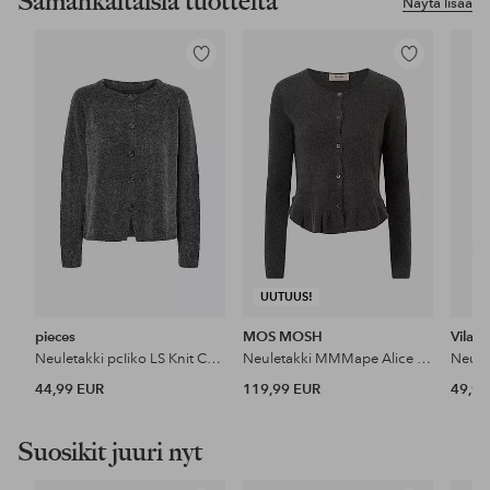
Samankaltaisia tuotteita
Näytä lisää
Lisää
Lisää
suosikkeihin
suosikkeihin
UUTUUS!
pieces
MOS MOSH
Vila
Neuletakki pcIiko LS Knit Cardigan BC
Neuletakki MMMape Alice Knit Cardigan
44,99 EUR
119,99 EUR
49,99
Suosikit juuri nyt