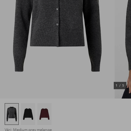
1
/
5
Väri: Medium grey melange