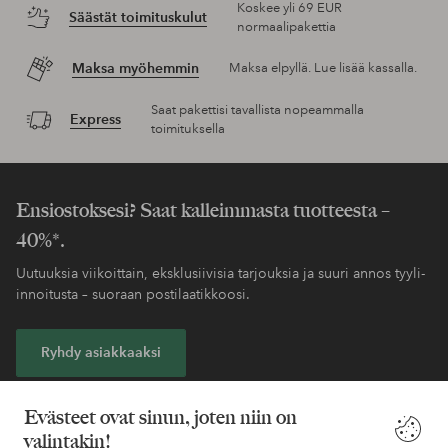
Koskee yli 69 EUR
Säästät toimituskulut
normaalipakettia
Maksa myöhemmin
Maksa elpyllä. Lue lisää kassalla.
Saat pakettisi tavallista nopeammalla
Express
toimituksella
Ensiostoksesi? Saat kalleimmasta tuotteesta –
40%*.
Uutuuksia viikoittain, eksklusiivisia tarjouksia ja suuri annos tyyli-
innoitusta – suoraan postilaatikkoosi.
Ryhdy asiakkaaksi
* Katso tarjouksen ehdot rekisteröitymisen yhteydessä
Evästeet ovat sinun, joten niin on
valintakin!