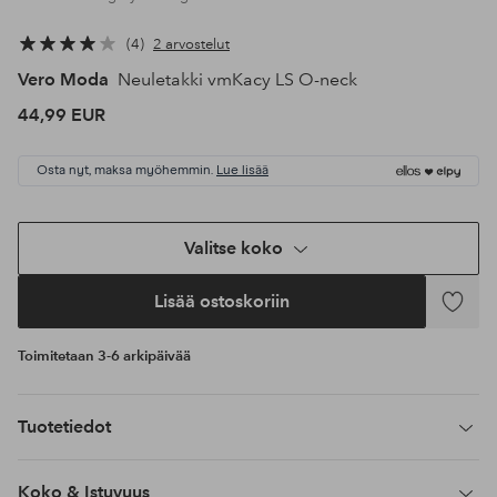
4
2 arvostelut
Vero Moda
Neuletakki vmKacy LS O-neck
44,99 EUR
Osta nyt, maksa myöhemmin.
Lue lisää
Valitse koko
Lisää ostoskoriin
Lisää
suosikke
Toimitetaan 3-6 arkipäivää
Tuotetiedot
Koko & Istuvuus