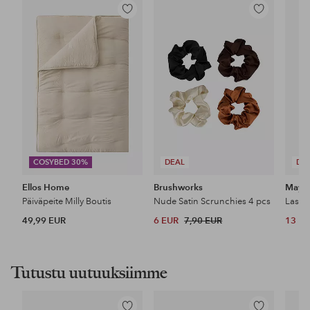
Lisää
Lisää
suosikkeihin
suosikkeihin
COSYBED 30%
DEAL
DE
Ellos Home
Brushworks
Maybe
Päiväpeite Milly Boutis
Nude Satin Scrunchies 4 pcs
49,99 EUR
6 EUR
7,90 EUR
13 E
Tutustu uutuuksiimme