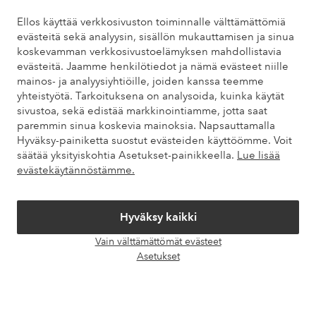
Tarvitsetko apua?
Ellos käyttää verkkosivuston toiminnalle välttämättömiä
evästeitä sekä analyysin, sisällön mukauttamisen ja sinua
Löydät vastaukset useimmin kysyttyihin kysymyksiin usein
koskevamman verkkosivustoelämyksen mahdollistavia
kysytyistä kysymyksistä. Löydät myös tietoa siitä, miten voit ottaa
evästeitä. Jaamme henkilötiedot ja nämä evästeet niille
meihin yhteyttä.
mainos- ja analyysiyhtiöille, joiden kanssa teemme
yhteistyötä. Tarkoituksena on analysoida, kuinka käytät
Asiakaspalvelu
Tilaukset
Maksutavat
Toim
sivustoa, sekä edistää markkinointiamme, jotta saat
paremmin sinua koskevia mainoksia. Napsauttamalla
Hyväksy-painiketta suostut evästeiden käyttöömme. Voit
säätää yksityiskohtia Asetukset-painikkeella.
Lue lisää
Omat sivut
evästekäytännöstämme.
Tietoa Elloksesta
Hyväksy kaikki
Vain välttämättömät evästeet
Palvelumme
Avaa
Asetukset
chat-
laati
Ehdot