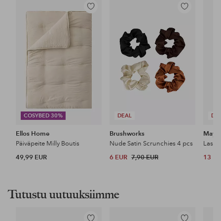
Lisää
Lisää
suosikkeihin
suosikkeihin
COSYBED 30%
DEAL
DE
Ellos Home
Brushworks
Maybe
Päiväpeite Milly Boutis
Nude Satin Scrunchies 4 pcs
49,99 EUR
6 EUR
7,90 EUR
13 E
Tutustu uutuuksiimme