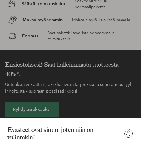
Koskee yli 69 EUR
Säästät toimituskulut
normaalipakettia
Maksa myöhemmin
Maksa elpyllä. Lue lisää kassalla.
Saat pakettisi tavallista nopeammalla
Express
toimituksella
Ensiostoksesi? Saat kalleimmasta tuotteesta –
40%*.
Uutuuksia viikoittain, eksklusiivisia tarjouksia ja suuri annos tyyli-
innoitusta – suoraan postilaatikkoosi.
Ryhdy asiakkaaksi
* Katso tarjouksen ehdot rekisteröitymisen yhteydessä
Evästeet ovat sinun, joten niin on
valintakin!