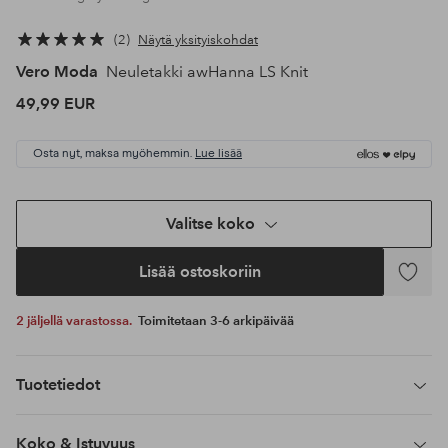
2
Näytä yksityiskohdat
Vero Moda
Neuletakki awHanna LS Knit
49,99 EUR
Osta nyt, maksa myöhemmin.
Lue lisää
Valitse koko
Lisää ostoskoriin
Lisää
suosikke
2 jäljellä varastossa.
Toimitetaan 3-6 arkipäivää
Tuotetiedot
Koko & Istuvuus