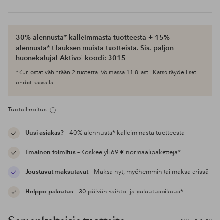
30% alennusta* kalleimmasta tuotteesta + 15%
alennusta* tilauksen muista tuotteista. Sis. paljon
huonekaluja! Aktivoi koodi: 3015
*Kun ostat vähintään 2 tuotetta. Voimassa 11.8. asti. Katso täydelliset
ehdot kassalla.
Tuoteilmoitus
Uusi asiakas?
– 40% alennusta* kalleimmasta tuotteesta
Ilmainen toimitus
– Koskee yli 69 € normaalipaketteja*
Joustavat maksutavat
– Maksa nyt, myöhemmin tai maksa erissä
Helppo palautus
– 30 päivän vaihto- ja palautusoikeus*