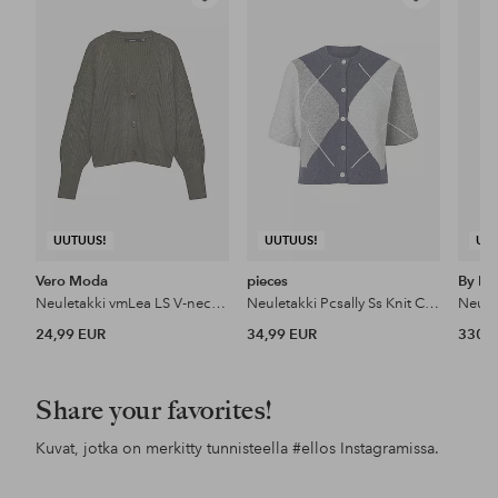
Lisää
Lisää
suosikkeihin
suosikkeihin
UUTUUS!
UUTUUS!
UU
Vero Moda
pieces
By Ma
Neuletakki vmLea LS V-neck Cuff Cardigan
Neuletakki Pcsally Ss Knit Check Cardigan Bc
24,99 EUR
34,99 EUR
330 
Share your favorites!
Kuvat, jotka on merkitty tunnisteella
#ellos
Instagramissa.
Julkaissut
lotte.vankerckhove.5
Julkaissut
alexiiak
Jul
esp