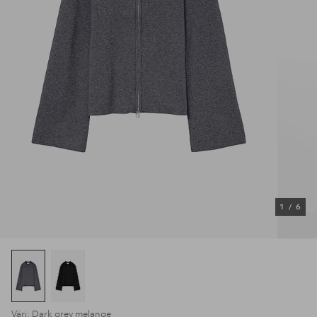
1
/
6
Väri: Dark grey melange