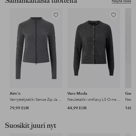
Samankaltaisia tuotteita
Näytä lisää
Lisää
Lisää
suosikkeihin
suosikkeihin
Aim'n
Vero Moda
Gestu
Verryttelytakki Sense Zip Jacket
Neuletakki vmKacy LS O-neck
Neule
79,99 EUR
44,99 EUR
160 
Suosikit juuri nyt