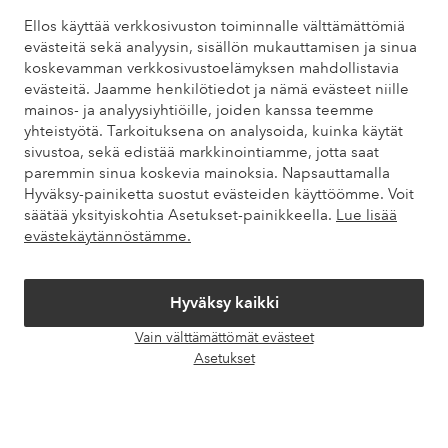
Tarvitsetko apua?
Ellos käyttää verkkosivuston toiminnalle välttämättömiä
evästeitä sekä analyysin, sisällön mukauttamisen ja sinua
Löydät vastaukset useimmin kysyttyihin kysymyksiin usein
koskevamman verkkosivustoelämyksen mahdollistavia
kysytyistä kysymyksistä. Löydät myös tietoa siitä, miten voit ottaa
evästeitä. Jaamme henkilötiedot ja nämä evästeet niille
meihin yhteyttä.
mainos- ja analyysiyhtiöille, joiden kanssa teemme
yhteistyötä. Tarkoituksena on analysoida, kuinka käytät
Asiakaspalvelu
Tilaukset
Maksutavat
Toim
sivustoa, sekä edistää markkinointiamme, jotta saat
paremmin sinua koskevia mainoksia. Napsauttamalla
Hyväksy-painiketta suostut evästeiden käyttöömme. Voit
säätää yksityiskohtia Asetukset-painikkeella.
Lue lisää
Omat sivut
evästekäytännöstämme.
Tietoa Elloksesta
Hyväksy kaikki
Vain välttämättömät evästeet
Palvelumme
Avaa
Asetukset
chat-
laati
Ehdot