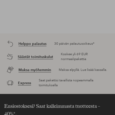
Helppo palautus
30 päivän palautusoikeus*
Koskee yli 69 EUR
Säästät toimituskulut
normaalipakettia
Maksa myöhemmin
Maksa elpyllä. Lue lisää kassalla.
Saat pakettisi tavallista nopeammalla
Express
toimituksella
Ensiostoksesi? Saat kalleimmasta tuotteesta –
40%*.