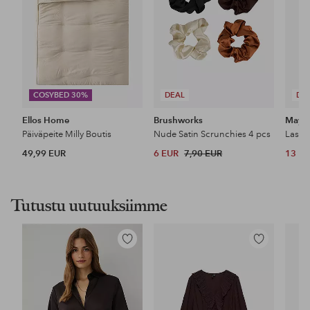
COSYBED 30%
DEAL
DE
Ellos Home
Brushworks
Maybe
Päiväpeite Milly Boutis
Nude Satin Scrunchies 4 pcs
49,99 EUR
6 EUR
7,90 EUR
13 E
Tutustu uutuuksiimme
Lisää
Lisää
suosikkeihin
suosikkeihin