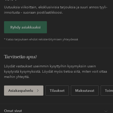
Uutuuksia viikoittain, eksklusiivisia tarjouksia ja suuri annos tyyli-
innoitusta – suoraan postilaatikkoosi.
Ryhdy asiakkaaksi
* Katso tarjouksen ehdot rekisteröitymisen yhteydessä
Tarvitsetko apua?
Löydät vastaukset useimmin kysyttyihin kysymyksiin usein
kysytyistä kysymyksistä. Löydät myös tietoa siitä, miten voit ottaa
meihin yhteyttä.
Asiakaspalvelu
Tilaukset
Maksutavat
Toim
Omat sivut