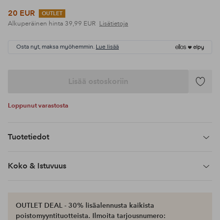
20 EUR
OUTLET
Alkuperäinen hinta
39,99 EUR
Lisätietoja
Osta nyt, maksa myöhemmin.
Lue lisää
Lisää ostoskoriin
Lisää
suosikke
Loppunut varastosta
Tuotetiedot
Koko & Istuvuus
OUTLET DEAL - 30% lisäalennusta kaikista
poistomyyntituotteista. Ilmoita tarjousnumero: