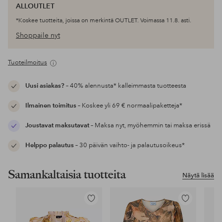
ALLOUTLET
*Koskee tuotteita, joissa on merkintä OUTLET. Voimassa 11.8. asti.
Shoppaile nyt
Tuoteilmoitus
Uusi asiakas?
– 40% alennusta* kalleimmasta tuotteesta
Ilmainen toimitus
– Koskee yli 69 € normaalipaketteja*
Joustavat maksutavat
– Maksa nyt, myöhemmin tai maksa erissä
Helppo palautus
– 30 päivän vaihto- ja palautusoikeus*
Samankaltaisia tuotteita
Näytä lisää
Lisää
Lisää
suosikkeihin
suosikkeihin