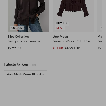
UUTUUS!
UUTUUS!
DEAL
UU
Ellos Collection
Vero Moda
Masai
Satinipaita pitsireunalla
Pusero vmDora L/S Frill Pleat Top
Puser
49,99 EUR
40 EUR
44,99 EUR
79 E
Tutustu tarkemmin
Vero Moda Curve Plus size