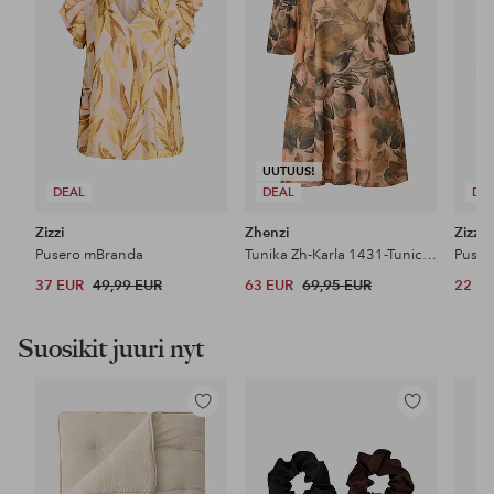
UUTUUS!
DEAL
DEAL
DE
Zizzi
Zhenzi
Zizzi
Pusero mBranda
Tunika Zh-Karla 1431-Tunic 2/4
Puser
37 EUR
49,99 EUR
63 EUR
69,95 EUR
22 E
Suosikit juuri nyt
Lisää
Lisää
suosikkeihin
suosikkeihin