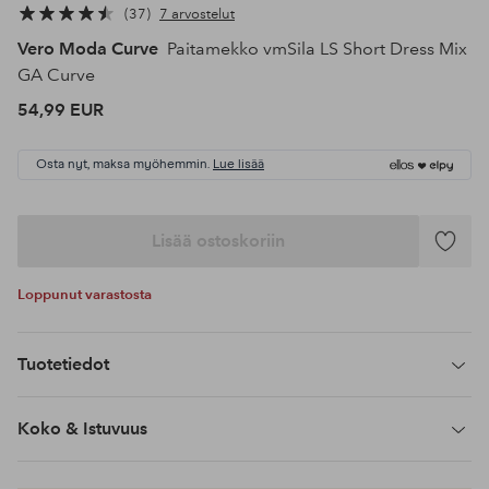
37
7 arvostelut
Vero Moda Curve
Paitamekko vmSila LS Short Dress Mix
GA Curve
54,99 EUR
Osta nyt, maksa myöhemmin.
Lue lisää
Lisää ostoskoriin
Lisää
suosikke
Loppunut varastosta
Tuotetiedot
Koko & Istuvuus