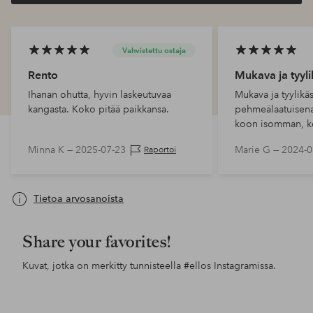
Vahvistettu ostaja
Rento
Mukava ja tyyli
Ihanan ohutta, hyvin laskeutuvaa
Mukava ja tyylikäs
kangasta. Koko pitää paikkansa.
pehmeälaatuisen
koon isomman, k
pienikokoinen. S
Minna K —
2025-07-23
Marie G —
2024-0
Raportoi
erittäin käyttöke
sitä!!
Tietoa arvosanoista
Share your favorites!
Kuvat, jotka on merkitty tunnisteella
#ellos
Instagramissa.
Julkaissut
mira_thimmayya
Julkaissut
ellosofficial
Jul
ello