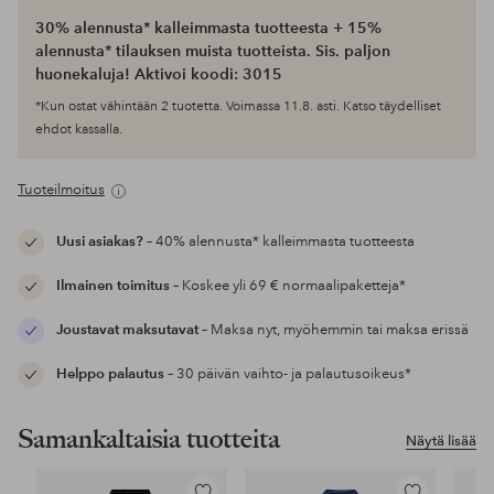
30% alennusta* kalleimmasta tuotteesta + 15%
alennusta* tilauksen muista tuotteista. Sis. paljon
huonekaluja! Aktivoi koodi: 3015
*Kun ostat vähintään 2 tuotetta. Voimassa 11.8. asti. Katso täydelliset
ehdot kassalla.
Tuoteilmoitus
Uusi asiakas?
– 40% alennusta* kalleimmasta tuotteesta
Ilmainen toimitus
– Koskee yli 69 € normaalipaketteja*
Joustavat maksutavat
– Maksa nyt, myöhemmin tai maksa erissä
Helppo palautus
– 30 päivän vaihto- ja palautusoikeus*
Samankaltaisia tuotteita
Näytä lisää