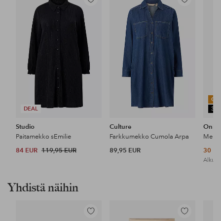
Lisää
Lisää
suosikkeihin
suosikkeihin
OU
DEAL
30
Studio
Culture
Only
Paitamekko sEmilie
Farkkumekko Cumola Arpa
84 EUR
119,95 EUR
89,95 EUR
30 E
Alkupe
Yhdistä näihin
Lisää
Lisää