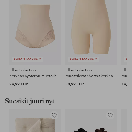
suosikkeihin
suosikkeihin
OSTA 3 MAKSA 2
OSTA 3 MAKSA 2
OST
Ellos Collection
Ellos Collection
Ellos 
Korkean vyötärön muotoilevat pikkuhousut - keskituki
Muotoilevat shortsit korkealla vyötäröllä - medium support
29,99 EUR
34,99 EUR
19,99
Suosikit juuri nyt
Lisää
Lisää
suosikkeihin
suosikkeihin