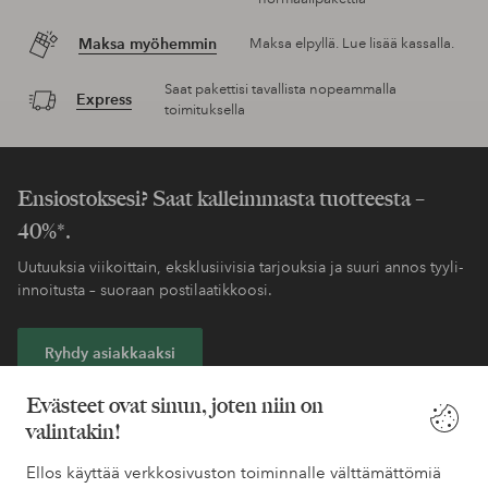
Maksa myöhemmin
Maksa elpyllä. Lue lisää kassalla.
Saat pakettisi tavallista nopeammalla
Express
toimituksella
Ensiostoksesi? Saat kalleimmasta tuotteesta –
40%*.
Uutuuksia viikoittain, eksklusiivisia tarjouksia ja suuri annos tyyli-
innoitusta – suoraan postilaatikkoosi.
Ryhdy asiakkaaksi
Evästeet ovat sinun, joten niin on
* Katso tarjouksen ehdot rekisteröitymisen yhteydessä
valintakin!
Ellos käyttää verkkosivuston toiminnalle välttämättömiä
Tarvitsetko apua?