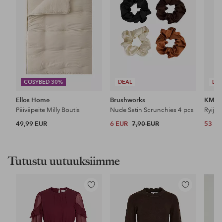
COSYBED 30%
DEAL
DE
Ellos Home
Brushworks
KM H
Päiväpeite Milly Boutis
Nude Satin Scrunchies 4 pcs
Ryijy
49,99 EUR
6 EUR
7,90 EUR
53 E
Tutustu uutuuksiimme
Lisää
Lisää
suosikkeihin
suosikkeihin