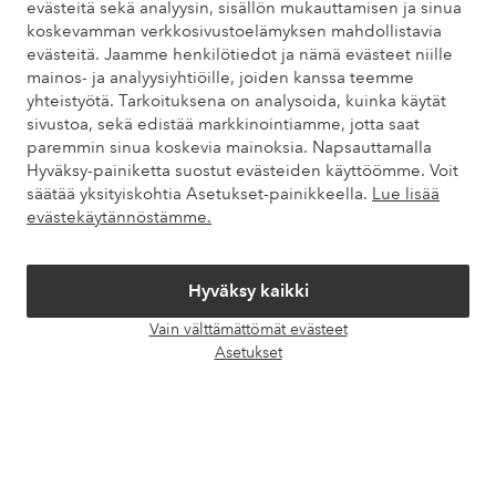
evästeitä sekä analyysin, sisällön mukauttamisen ja sinua
koskevamman verkkosivustoelämyksen mahdollistavia
Löydät vastaukset useimmin kysyttyihin kysymyksiin usein
evästeitä. Jaamme henkilötiedot ja nämä evästeet niille
kysytyistä kysymyksistä. Löydät myös tietoa siitä, miten voit ottaa
mainos- ja analyysiyhtiöille, joiden kanssa teemme
meihin yhteyttä.
yhteistyötä. Tarkoituksena on analysoida, kuinka käytät
sivustoa, sekä edistää markkinointiamme, jotta saat
Asiakaspalvelu
Tilaukset
Maksutavat
Toim
paremmin sinua koskevia mainoksia. Napsauttamalla
Hyväksy-painiketta suostut evästeiden käyttöömme. Voit
säätää yksityiskohtia Asetukset-painikkeella.
Lue lisää
evästekäytännöstämme.
Omat sivut
Hyväksy kaikki
Tietoa Elloksesta
Vain välttämättömät evästeet
Avaa
Asetukset
Palvelumme
chat-
laati
Ehdot
Ystävät