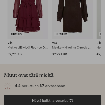
UUTUUS!
UUTUUS!
UU
Vila
Vila
Ellos 
Mekko viElly L/S Flounce Dress
Mekko viNikolina O-neck L/S Knit Dress -
Neule
39,99 EUR
39,99 EUR
49,99
Muut ovat tätä mieltä
4.4
perustuen
37
arvosanaan
Näytä kaikki arvostelut (7)