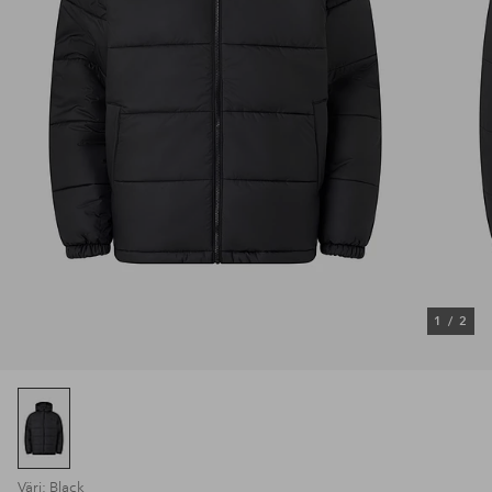
1
/
2
Väri: Black