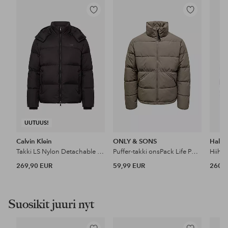
Lisää
Lisää
suosikkeihin
suosikkeihin
UUTUUS!
Calvin Klein
ONLY & SONS
Halti
Takki LS Nylon Detachable Hood Down PU
Puffer-takki onsPack Life Puffer Otw
269,90 EUR
59,99 EUR
260 
Suosikit juuri nyt