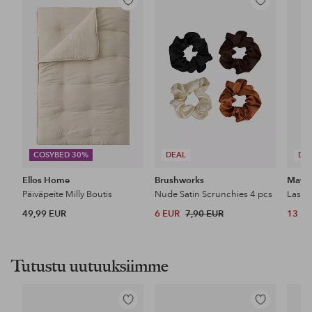
Lisää
Lisää
suosikkeihin
suosikkeihin
COSYBED 30%
DEAL
DE
Ellos Home
Brushworks
Maybe
Päiväpeite Milly Boutis
Nude Satin Scrunchies 4 pcs
49,99 EUR
6 EUR
7,90 EUR
13 E
Tutustu uutuuksiimme
Lisää
Lisää