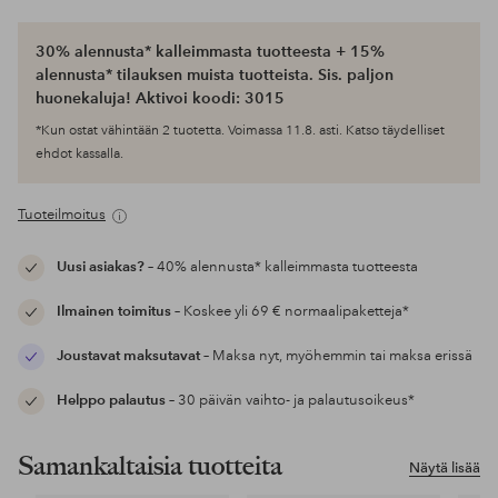
30% alennusta* kalleimmasta tuotteesta + 15%
alennusta* tilauksen muista tuotteista. Sis. paljon
huonekaluja! Aktivoi koodi: 3015
*Kun ostat vähintään 2 tuotetta. Voimassa 11.8. asti. Katso täydelliset
ehdot kassalla.
Tuoteilmoitus
Uusi asiakas?
– 40% alennusta* kalleimmasta tuotteesta
Ilmainen toimitus
– Koskee yli 69 € normaalipaketteja*
Joustavat maksutavat
– Maksa nyt, myöhemmin tai maksa erissä
Helppo palautus
– 30 päivän vaihto- ja palautusoikeus*
Samankaltaisia tuotteita
Näytä lisää