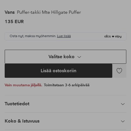
Vans
Puffer-takki Mte Hillgate Puffer
135 EUR
Osta nyt, maksa myöhemmin.
Lue lisää
Valitse koko
Lisää ostoskoriin
Lisää
suosikke
Vain muutama jäljellä.
Toimitetaan 3-6 arkipäivää
Tuotetiedot
Koko & Istuvuus