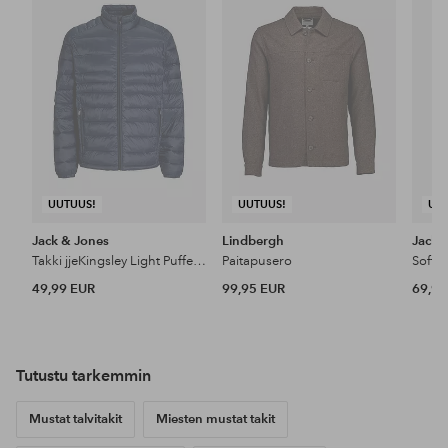
suosikkeihin
suosikkeihin
UUTUUS!
UUTUUS!
UU
Jack & Jones
Lindbergh
Jack 
Takki jjeKingsley Light Puffer Collar
Paitapusero
49,99 EUR
99,95 EUR
69,99
Tutustu tarkemmin
Mustat talvitakit
Miesten mustat takit