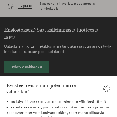
Saat pakettisi tavallista nopeammalla
Express
toimituksella
Ensiostoksesi? Saat kalleimmasta tuotteesta –
40%*.
Uutuuksia viikoittain, eksklusiivisia tarjouksia ja suuri annos tyyli-
innoitusta – suoraan postilaatikkoosi.
Ryhdy asiakkaaksi
* Katso tarjouksen ehdot rekisteröitymisen yhteydessä
Evästeet ovat sinun, joten niin on
valintakin!
Tarvitsetko apua?
Ellos käyttää verkkosivuston toiminnalle välttämättömiä
evästeitä sekä analyysin, sisällön mukauttamisen ja sinua
Löydät vastaukset useimmin kysyttyihin kysymyksiin usein
koskevamman verkkosivustoelämyksen mahdollistavia
kysytyistä kysymyksistä. Löydät myös tietoa siitä, miten voit ottaa