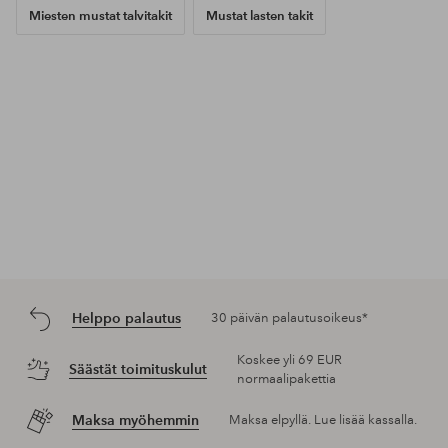
Miesten mustat talvitakit
Mustat lasten takit
Helppo palautus
30 päivän palautusoikeus*
Koskee yli 69 EUR
Säästät toimituskulut
normaalipakettia
Maksa myöhemmin
Maksa elpyllä. Lue lisää kassalla.