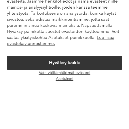
evästeitä. Jaamme henkilötiedot ja nämä evästeet niille
meihin yhteyttä.
mainos- ja analyysiyhtiöille, joiden kanssa teemme
yhteistyötä. Tarkoituksena on analysoida, kuinka käytät
Asiakaspalvelu
Tilaukset
Maksutavat
Toim
sivustoa, sekä edistää markkinointiamme, jotta saat
paremmin sinua koskevia mainoksia. Napsauttamalla
Hyväksy-painiketta suostut evästeiden käyttöömme. Voit
säätää yksityiskohtia Asetukset-painikkeella.
Lue lisää
Omat sivut
evästekäytännöstämme.
Tietoa Elloksesta
Hyväksy kaikki
Palvelumme
Vain välttämättömät evästeet
Avaa
Asetukset
chat-
Ehdot
laati
Ystävät