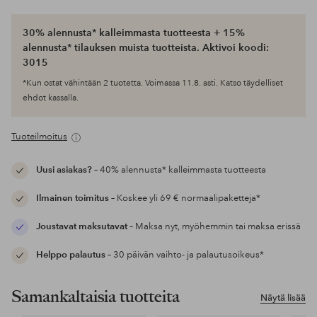
30% alennusta* kalleimmasta tuotteesta + 15%
alennusta* tilauksen muista tuotteista. Aktivoi koodi:
3015
*Kun ostat vähintään 2 tuotetta. Voimassa 11.8. asti. Katso täydelliset
ehdot kassalla.
Tuoteilmoitus
Uusi asiakas?
– 40% alennusta* kalleimmasta tuotteesta
Ilmainen toimitus
– Koskee yli 69 € normaalipaketteja*
Joustavat maksutavat
– Maksa nyt, myöhemmin tai maksa erissä
Helppo palautus
– 30 päivän vaihto- ja palautusoikeus*
Samankaltaisia tuotteita
Näytä lisää