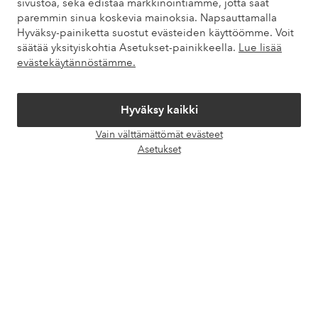
sivustoa, sekä edistää markkinointiamme, jotta saat
paremmin sinua koskevia mainoksia. Napsauttamalla
Hyväksy-painiketta suostut evästeiden käyttöömme. Voit
Omat sivut
säätää yksityiskohtia Asetukset-painikkeella.
Lue lisää
evästekäytännöstämme.
Tietoa Elloksesta
Hyväksy kaikki
Palvelumme
Vain välttämättömät evästeet
Avaa
Asetukset
chat-
Ehdot
laati
Ystävät
Turvalliset maksut – maksa nyt tai erissä
Haluatko tietää
lisää maksuvaihtoehdoistamme
?
elpy
elpy