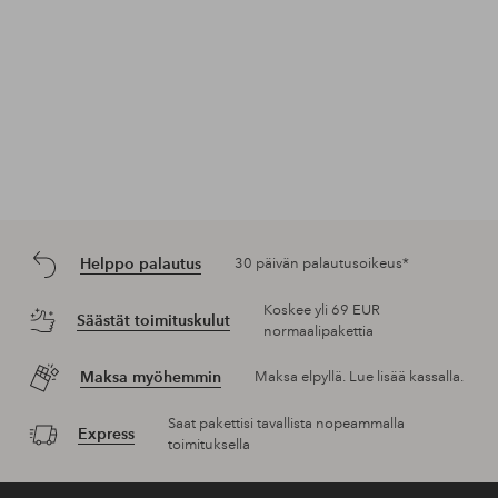
Helppo palautus
30 päivän palautusoikeus*
Koskee yli 69 EUR
Säästät toimituskulut
normaalipakettia
Maksa myöhemmin
Maksa elpyllä. Lue lisää kassalla.
Saat pakettisi tavallista nopeammalla
Express
toimituksella