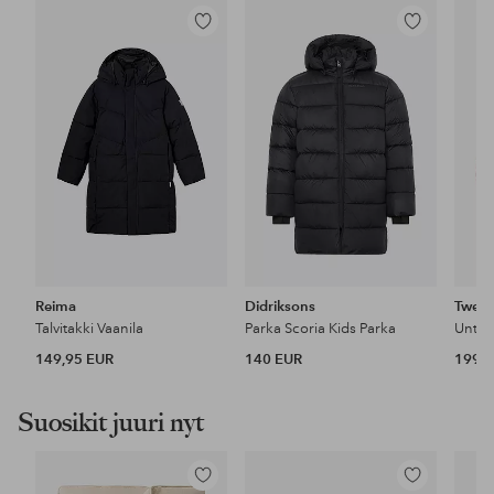
Lisää
Lisää
suosikkeihin
suosikkeihin
Reima
Didriksons
Twent
Talvitakki Vaanila
Parka Scoria Kids Parka
Untuv
149,95 EUR
140 EUR
199,9
Suosikit juuri nyt
Lisää
Lisää