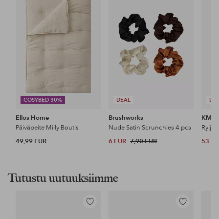
suosikkeihin
suosikkeihin
COSYBED 30%
DEAL
DE
Ellos Home
Brushworks
KM H
Päiväpeite Milly Boutis
Nude Satin Scrunchies 4 pcs
Ryijy
49,99 EUR
6 EUR
7,90 EUR
53 E
Tutustu uutuuksiimme
Lisää
Lisää
suosikkeihin
suosikkeihin