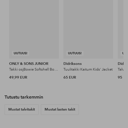
UUTUUS!
UUTUUS!
UU
ONLY & SONS JUNIOR
Didriksons
Didri
Takki osjBowie Softshell Bomber Otw
Tuulitakki Kaitum Kids' Jacket
Talvit
49,99 EUR
65 EUR
95 E
Tutustu tarkemmin
Mustat talvitakit
Mustat lasten takit