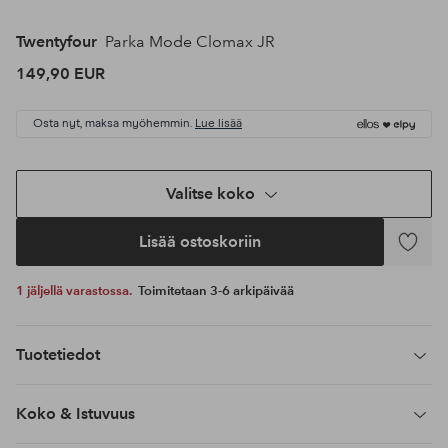
Twentyfour
Parka Mode Clomax JR
149,90 EUR
Osta nyt, maksa myöhemmin.
Lue lisää
Valitse koko
Lisää ostoskoriin
Lisää
suosikke
1 jäljellä varastossa.
Toimitetaan 3-6 arkipäivää
Tuotetiedot
Koko & Istuvuus