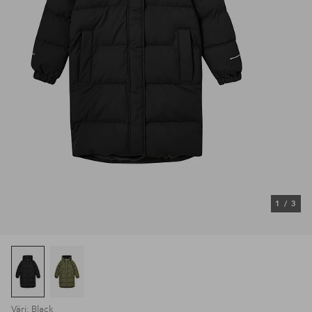
1
/
3
Väri: Black