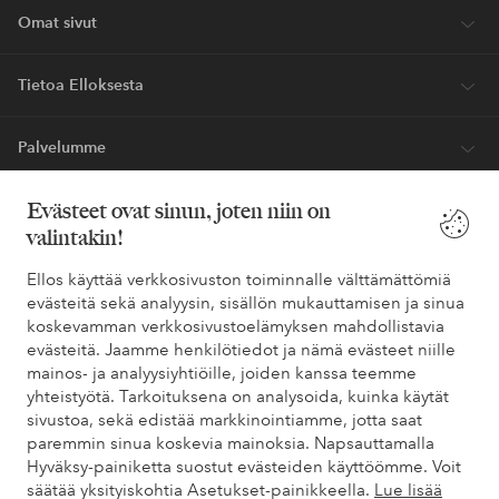
Omat sivut
Tietoa Elloksesta
Palvelumme
Evästeet ovat sinun, joten niin on
Ehdot
valintakin!
Ystävät
Ellos käyttää verkkosivuston toiminnalle välttämättömiä
evästeitä sekä analyysin, sisällön mukauttamisen ja sinua
koskevamman verkkosivustoelämyksen mahdollistavia
evästeitä. Jaamme henkilötiedot ja nämä evästeet niille
Turvalliset maksut – maksa nyt tai erissä
mainos- ja analyysiyhtiöille, joiden kanssa teemme
yhteistyötä. Tarkoituksena on analysoida, kuinka käytät
Haluatko tietää
lisää maksuvaihtoehdoistamme
?
sivustoa, sekä edistää markkinointiamme, jotta saat
elpy
elpy
paremmin sinua koskevia mainoksia. Napsauttamalla
Hyväksy-painiketta suostut evästeiden käyttöömme. Voit
säätää yksityiskohtia Asetukset-painikkeella.
Lue lisää