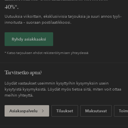
40%*.
Uutuuksia viikoittain, eksklusiivisia tarjouksia ja suuri annos tyyli-
innoitusta – suoraan postilaatikkoosi.
Ryhdy asiakkaaksi
* Katso tarjouksen ehdot rekisteröitymisen yhteydessä
Tarvitsetko apua?
Löydät vastaukset useimmin kysyttyihin kysymyksiin usein
kysytyistä kysymyksistä. Löydät myös tietoa siitä, miten voit ottaa
meihin yhteyttä.
Asiakaspalvelu
Tilaukset
Maksutavat
Toim