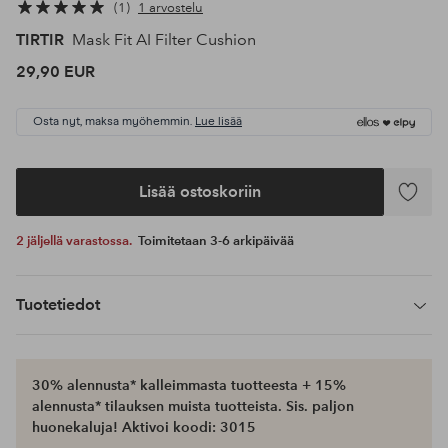
1
1 arvostelu
TIRTIR
Mask Fit AI Filter Cushion
29,90 EUR
Osta nyt, maksa myöhemmin.
Lue lisää
Lisää ostoskoriin
Lisää
suosikke
2 jäljellä varastossa.
Toimitetaan 3-6 arkipäivää
Tuotetiedot
30% alennusta* kalleimmasta tuotteesta + 15%
alennusta* tilauksen muista tuotteista. Sis. paljon
huonekaluja! Aktivoi koodi: 3015