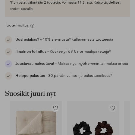
*Kun ostat vähintään 2 tuotetta. Voimassa 11.8. asti. Katso täydelliset
ehdot kassalla.
Tuoteilmoitus
Uusi asiakas?
– 40% alennusta* kalleimmasta tuotteesta
Ilmainen toimitus
– Koskee yli 69 € normaalipaketteja*
Joustavat maksutavat
– Maksa nyt, myöhemmin tai maksa erissä
Helppo palautus
– 30 päivän vaihto- ja palautusoikeus*
Suosikit juuri nyt
Lisää
Lisää
suosikkeihin
suosikkeihin