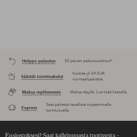
Helppo palautus
30 päivän palautusoikeus*
Koskee yli 69 EUR
Säästät toimituskulut
normaalipakettia
Maksa myöhemmin
Maksa elpyllä. Lue lisää kassalla.
Saat pakettisi tavallista nopeammalla
Express
toimituksella
Ensiostoksesi? Saat kalleimmasta tuotteesta –