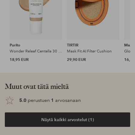
Purito
TIRTIR
Max F
Wonder Releaf Centella 30 ml Bb Cream
Mask Fit AI Filter Cushion
Glow 
18,95 EUR
29,90 EUR
16,20
Muut ovat tätä mieltä
5.0
perustuen
1
arvosanaan
Näytä kaikki arvostelut (1)