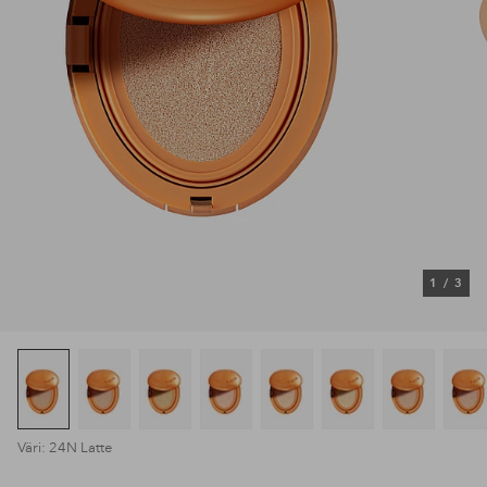
1
/
3
Väri: 24N Latte