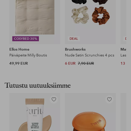
COSYBED 30%
DEAL
DE
Ellos Home
Brushworks
Maybe
Päiväpeite Milly Boutis
Nude Satin Scrunchies 4 pcs
49,99 EUR
6 EUR
7,90 EUR
13 E
Tutustu uutuuksiimme
Lisää
Lisää
suosikkeihin
suosikkeihin