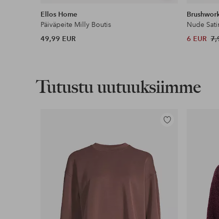
samankaltaisia
Ellos Home
Brushwor
Päiväpeite Milly Boutis
Nude Sati
49,99 EUR
6 EUR
7,
Tutustu uutuuksiimme
Lisää
suosikkeihin