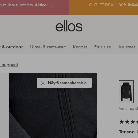
 muista tuotteista.
Aktivoi
OUTLET DEAL -
30% lisäal
Ellos-
logo
–
siirry
t & outdoor
Uima- & ranta-asut
Kengät
Plus size
Asusteet
aloitussivulle
 hupparit
Näytä samankaltaisia
Väri: Tap 
Tenson