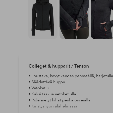
Colleget & hupparit
/
Tenson
• Joustava, kevyt kangas pehmeällä, harjatulla
• Säädettävä huppu
• Vetoketju
• Kaksi taskua vetoketjulla
• Pidennetyt hihat peukalonreiällä
• Kiristysnyöri alahelmassa