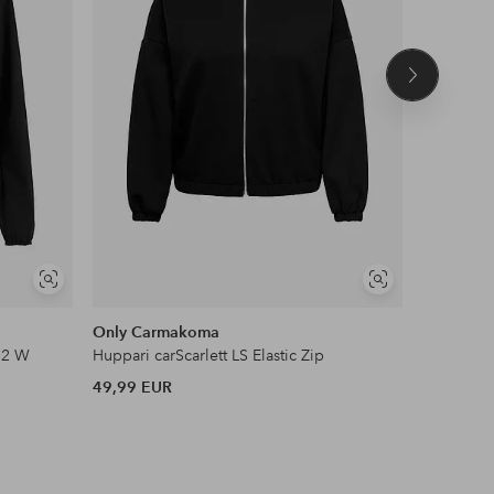
Seuraava
tuote
Näytä
Näytä
samankaltaisia
samankaltaisia
Only Carmakoma
Áhkká
t 2 W
Huppari carScarlett LS Elastic Zip
Huppari P
49,99 EUR
49,99 EU