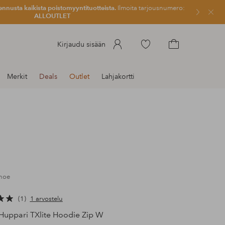
ennusta kaikista poistomyyntituotteista.
Ilmoita tarjousnumero:
Sulje
ALLOUTLET
Siirry
Kirjaudu sisään
merkittyihin
Siirry
suosikkituotteisiin
ostoskoriin
Merkit
Deals
Outlet
Lahjakortti
shoe
1
1 arvostelu
Huppari TXlite Hoodie Zip W