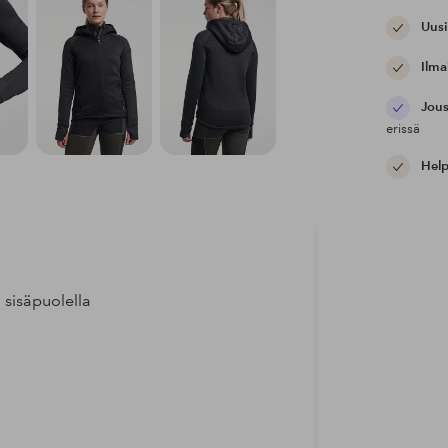
Uusi
Ilma
Jous
erissä
Help
 sisäpuolella