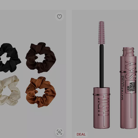
Lisää
suosikkeihin
Näytä
DEAL