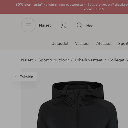
30% alennusta*
kalleimmasta tuotteesta + 15% alennusta* tilauksen
koodi: 3015
Naiset
Hae
Kuvahaku
Navigointi
Uutuudet
Vaatteet
Alusasut
Spor
osastoilla
Naiset
Sport & outdoor
Urheiluvaatteet
Colleget &
Takaisin