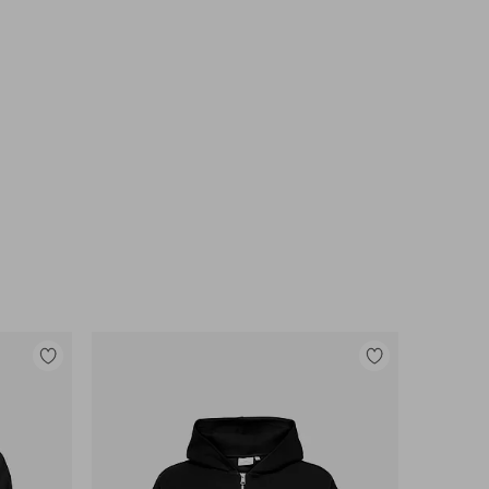
Lisää
Lisää
suosikkeihin
suosikkeihin