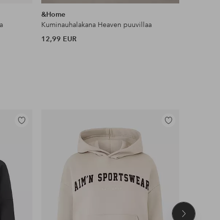
samankaltaisia
&Home
Ellos Ho
a
Kuminauhalakana Heaven puuvillaa
Pöytäliina 
12,99 EUR
7 EUR
Alkuperäin
Lisää
Lisää
suosikkeihin
suosikkeihin
Seuraava