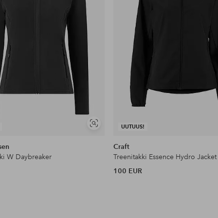
Näytä
UUTUUS!
samankaltaisia
sen
Craft
kki W Daybreaker
Treenitakki Essence Hydro Jacke
100 EUR