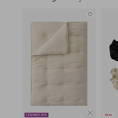
Lisää
suosikkeihin
Näytä
COSYBED 30%
DEAL