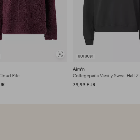
Näytä
UUTUUS!
samankaltaisia
Aim'n
Cloud Pile
Collegepaita Varsity Sweat Half Z
UR
79,99 EUR