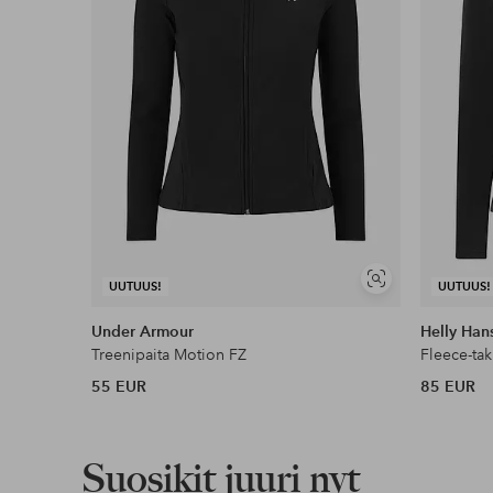
Lue lisää
Näytä
UUTUUS!
UUTUUS!
samankaltaisia
Under Armour
Helly Han
Treenipaita Motion FZ
Fleece-ta
55 EUR
85 EUR
Suosikit juuri nyt