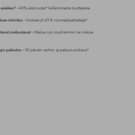
 asiakas?
– 40% alennusta* kalleimmasta tuotteesta
inen toimitus
– Koskee yli 69 € normaalipaketteja*
tavat maksutavat
– Maksa nyt, myöhemmin tai maksa
po palautus
– 30 päivän vaihto- ja palautusoikeus*