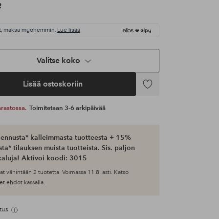
R
t, maksa myöhemmin.
Lue lisää
Valitse koko
Lisää ostoskoriin
Lisää
suosikkeihin
 varastossa.
Toimitetaan 3-6 arkipäivää
ennusta* kalleimmasta tuotteesta + 15%
ta* tilauksen muista tuotteista. Sis. paljon
aluja! Aktivoi koodi: 3015
at vähintään 2 tuotetta. Voimassa 11.8. asti. Katso
et ehdot kassalla.
tus