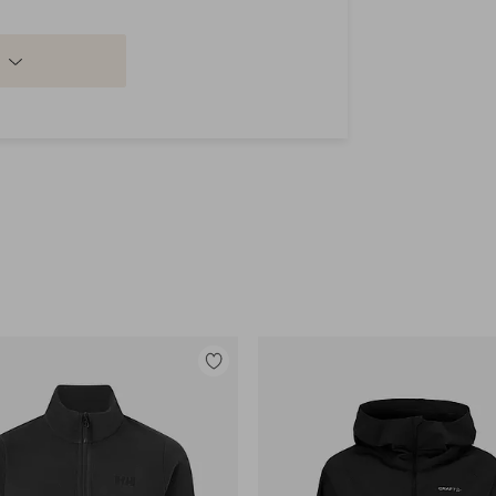
Lisää
suosikkeihin