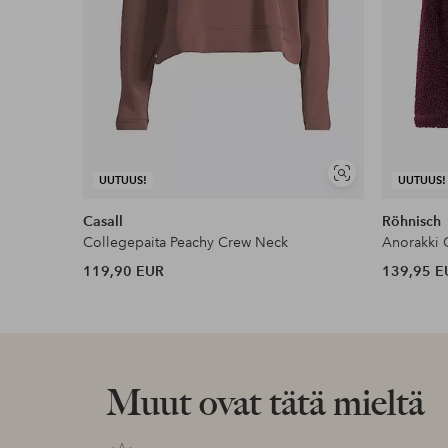
Näytä
UUTUUS!
UUTUUS!
samankaltaisia
Casall
Röhnisch
Collegepaita Peachy Crew Neck
Anorakki 
119,90 EUR
139,95 E
Muut ovat tätä mieltä