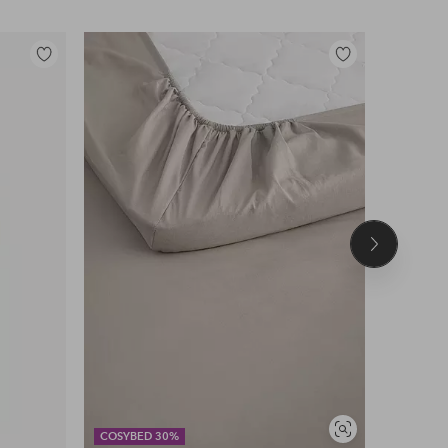
Lisää
Lisää
suosikkeihin
suosikkeihin
Seuraava
tuote
OUTLET
Näytä
COSYBED 30%
30% EXT