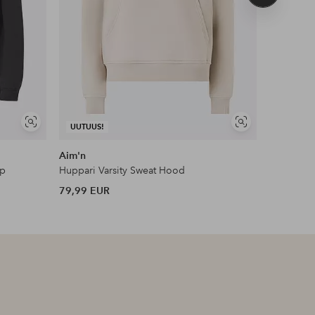
tuote
Näytä
Näytä
UUTUUS!
UUTUUS!
samankaltaisia
samankaltaisia
Aim'n
Ellos ST
ip
Huppari Varsity Sweat Hood
Collegepa
79,99 EUR
39,99 EU