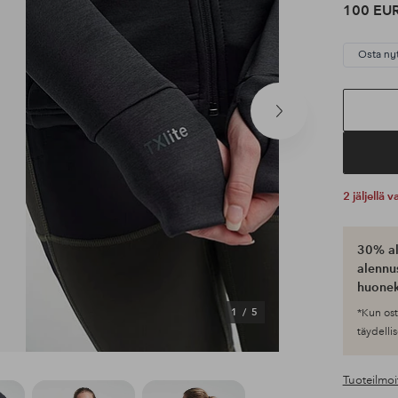
100 EU
Osta ny
Seuraava
tuote
2 jäljellä
30% al
alennus
huonek
1
/
5
*Kun ost
täydellis
Tuoteilmoi