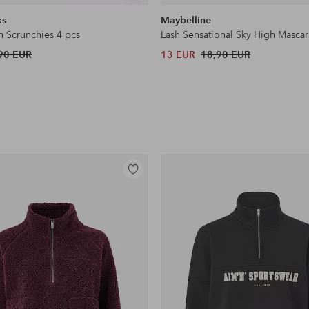
samankaltaisia
ks
Maybelline
n Scrunchies 4 pcs
Lash Sensational Sky High Mascar
90 EUR
13 EUR
18,90 EUR
Lisää
suosikkeihin