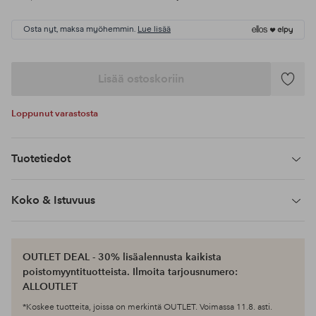
Osta nyt, maksa myöhemmin.
Lue lisää
Lisää ostoskoriin
Lisää
suosikke
Loppunut varastosta
Tuotetiedot
Koko & Istuvuus
OUTLET DEAL - 30% lisäalennusta kaikista
poistomyyntituotteista. Ilmoita tarjousnumero:
ALLOUTLET
*Koskee tuotteita, joissa on merkintä OUTLET. Voimassa 11.8. asti.