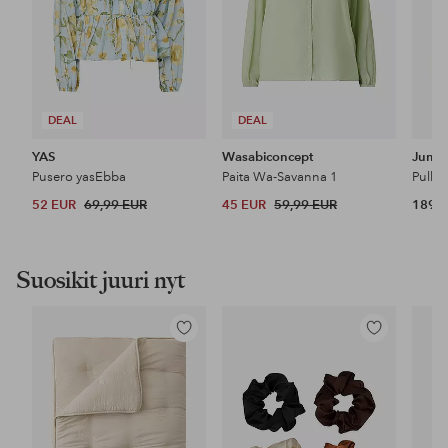
DEAL
DEAL
YAS
Wasabiconcept
Jumpe
Pusero yasEbba
Paita Wa-Savanna 1
Pullov
52 EUR
69,99 EUR
45 EUR
59,99 EUR
189 
Suosikit juuri nyt
Lisää
Lisää
suosikkeihin
suosikkeihin