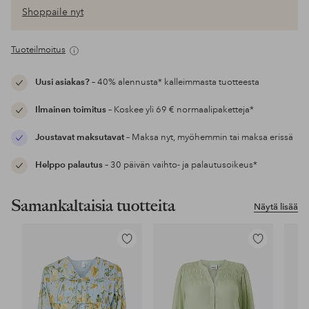
Shoppaile nyt
Tuoteilmoitus
Uusi asiakas?
– 40% alennusta* kalleimmasta tuotteesta
Ilmainen toimitus
– Koskee yli 69 € normaalipaketteja*
Joustavat maksutavat
– Maksa nyt, myöhemmin tai maksa erissä
Helppo palautus
– 30 päivän vaihto- ja palautusoikeus*
Samankaltaisia tuotteita
Näytä lisää
Lisää
Lisää
suosikkeihin
suosikkeihin