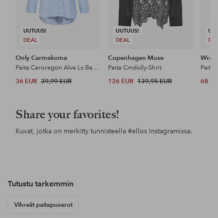
UUTUUS!
UUTUUS!
UU
DEAL
DEAL
DE
Only Carmakoma
Copenhagen Muse
Wrang
Paita Caroregon Alva Ls Back Btn Shirt Wv
Paita Cmdolly-Shirt
36 EUR
39,99 EUR
126 EUR
139,95 EUR
68 E
Share your favorites!
Kuvat, jotka on merkitty tunnisteella
#ellos
Instagramissa.
Julkaissut
ellosofficial
Julkaissut
sarabiderman
Jul
mar
Tutustu tarkemmin
Vihreät paitapuserot