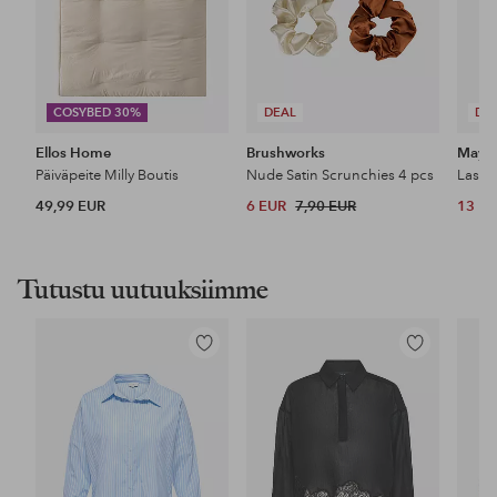
COSYBED 30%
DEAL
DE
Ellos Home
Brushworks
Maybe
Päiväpeite Milly Boutis
Nude Satin Scrunchies 4 pcs
49,99 EUR
6 EUR
7,90 EUR
13 E
Tutustu uutuuksiimme
Lisää
Lisää
suosikkeihin
suosikkeihin