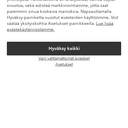
Asiakaspalvelu
Tilaukset
Maksutavat
Toim
sivustoa, sekä edistää markkinointiamme, jotta saat
paremmin sinua koskevia mainoksia. Napsauttamalla
Hyväksy-painiketta suostut evästeiden käyttöömme. Voit
säätää yksityiskohtia Asetukset-painikkeella.
Lue lisää
Omat sivut
evästekäytännöstämme.
Tietoa Elloksesta
Hyväksy kaikki
Vain välttämättömät evästeet
Palvelumme
Avaa
Asetukset
chat-
laati
Ehdot
Ystävät
Turvalliset maksut – maksa nyt tai erissä
Haluatko tietää
lisää maksuvaihtoehdoistamme
?