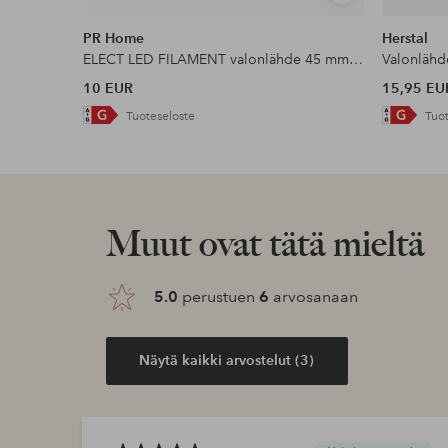
samankaltaisia
PR Home
Herstal
ELECT LED FILAMENT valonlähde 45 mm E14
10 EUR
15,95 EU
Tuoteseloste
Tuot
Muut ovat tätä mieltä
5.0
perustuen
6
arvosanaan
Näytä kaikki arvostelut (3)