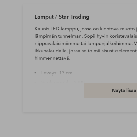
Lamput
/
Star Trading
Kaunis LED-lamppu, jossa on kiehtova muoto ja
lämpimän tunnelman. Sopii hyvin koristevalaist
riippuvalaisimiimme tai lampunjalkoihimme. V
ikkunalaudalle, jossa se toimii sisustuselemen
himmennettävä.
Leveys: 13 cm
Värilämpötila: 2200
Näytä lisää
Korkeus: 17 cm
IP: IP20
Pituus/syvyys: 13 cm
Valonlähteet: 1
Kirkkaus: 40