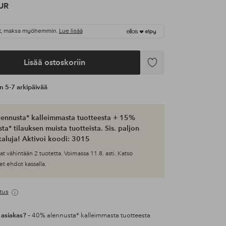
UR
t, maksa myöhemmin.
Lue lisää
Lisää ostoskoriin
Lisää
suosikkeihin
an 5-7 arkipäivää
ennusta* kalleimmasta tuotteesta + 15%
ta* tilauksen muista tuotteista. Sis. paljon
aluja! Aktivoi koodi: 3015
at vähintään 2 tuotetta. Voimassa 11.8. asti. Katso
et ehdot kassalla.
tus
 asiakas?
– 40% alennusta* kalleimmasta tuotteesta