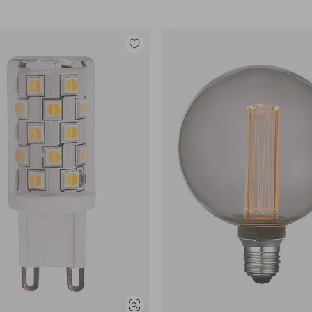
Lisää
suosikkeihin
Näytä