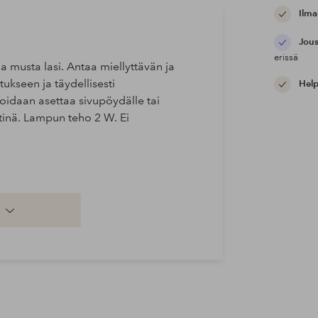
Ilma
Jous
erissä
 musta lasi. Antaa miellyttävän ja
ukseen ja täydellisesti
Help
oidaan asettaa sivupöydälle tai
ttinä. Lampun teho 2 W. Ei