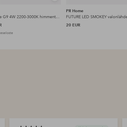
samankaltaisia
PR Home
Valonlähde G9 4W 2200-3000K himmentää lämpimäksi 330lm
R
20 EUR
eseloste