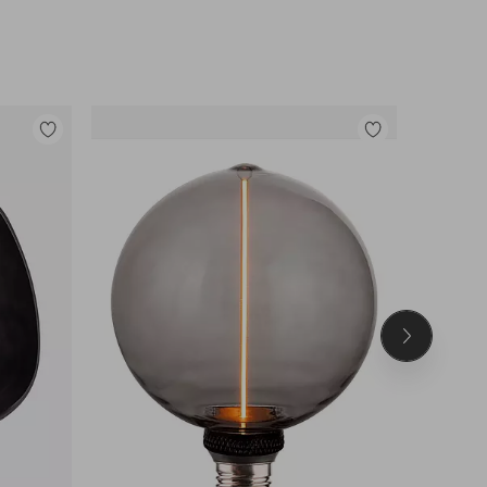
Lisää
Lisää
suosikkeihin
suosikkeihin
Seuraava
tuote