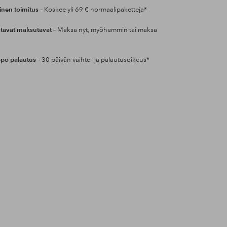
inen toimitus
– Koskee yli 69 € normaalipaketteja*
tavat maksutavat
– Maksa nyt, myöhemmin tai maksa
po palautus
– 30 päivän vaihto- ja palautusoikeus*