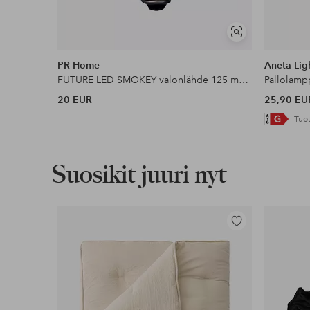
Näytä
samankaltaisia
PR Home
Aneta Lig
FUTURE LED SMOKEY valonlähde 125 mm E27
Pallolamp
20 EUR
25,90 EU
Tuot
Suosikit juuri nyt
Lisää
suosikkeihin