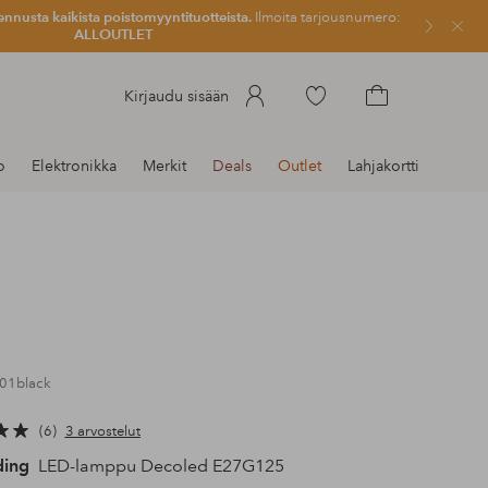
ennusta kaikista poistomyyntituotteista.
Ilmoita tarjousnumero:
Sulje
ALLOUTLET
Siirry
Kirjaudu sisään
merkittyihin
Siirry
suosikkituotteisiin
ostoskoriin
o
Elektronikka
Merkit
Deals
Outlet
Lahjakortti
001black
6
3 arvostelut
ding
LED-lamppu Decoled E27G125