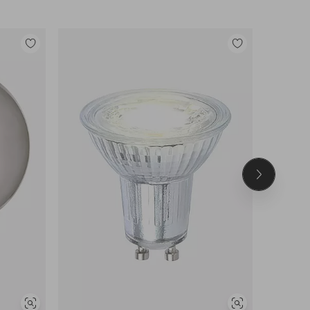
Lisää
Lisää
suosikkeihin
suosikkeihin
Seuraava
tuote
Näytä
Näytä