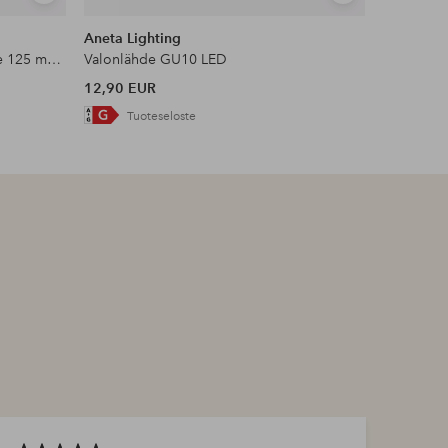
samankaltaisia
samankaltaisia
Aneta Lighting
PR Home
FUTURE LED SMOKEY valonlähde 125 mm E27
Valonlähde GU10 LED
FUTURE L
12,90 EUR
17 EUR
Tuoteseloste