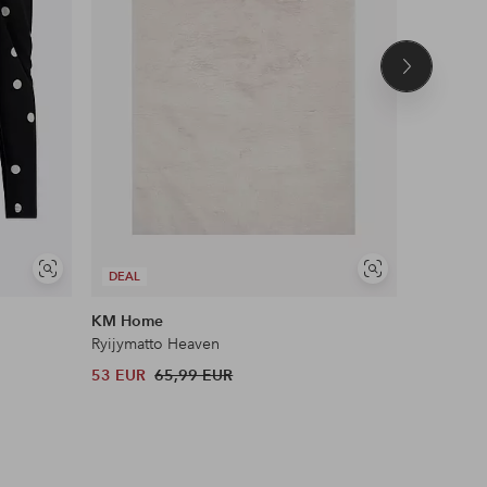
Seuraava
tuote
Näytä
Näytä
DEAL
DEAL
samankaltaisia
samankaltaisia
KM Home
Maybelli
Ryijymatto Heaven
Lash Sens
53 EUR
65,99 EUR
13 EUR