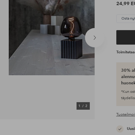
24,99 E
Osta ny
Seuraava
tuote
Toimiteta
30% al
alennus
huonek
*Kun ost
täydellis
1
/
2
Tuoteilmoi
Uusi