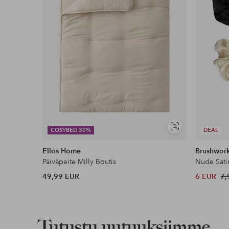
Näytä
COSYBED 30%
DEAL
samankaltaisia
Ellos Home
Brushwor
Päiväpeite Milly Boutis
Nude Sati
49,99 EUR
6 EUR
7,
Tutustu uutuuksiimme