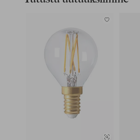
Lisää
suosikkeihin
Näytä