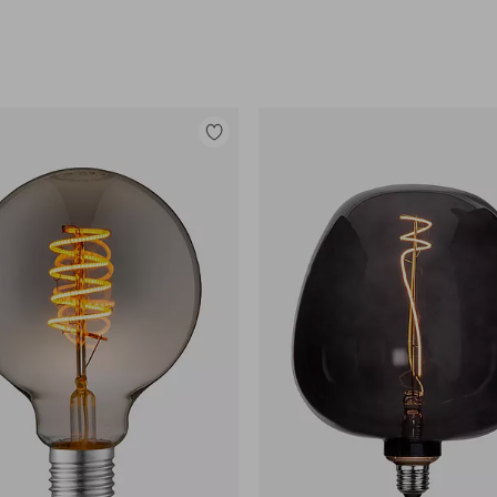
Lisää
suosikkeihin