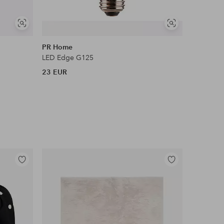
Näytä
Näytä
samankaltaisia
samankaltaisia
PR Home
PR Home
LED Edge G125
FUTURE L
23 EUR
16 EUR
Lisää
Lisää
suosikkeihin
suosikkeihin