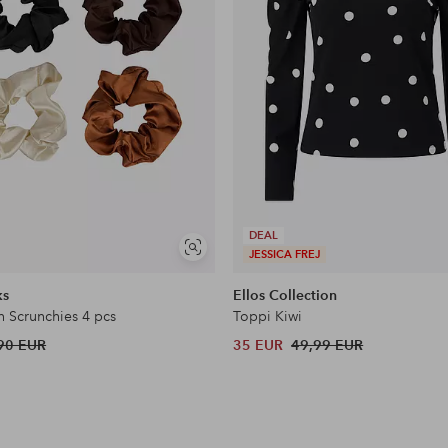
DEAL
Näytä
JESSICA FREJ
samankaltaisia
ks
Ellos Collection
n Scrunchies 4 pcs
Toppi Kiwi
90 EUR
35 EUR
49,99 EUR