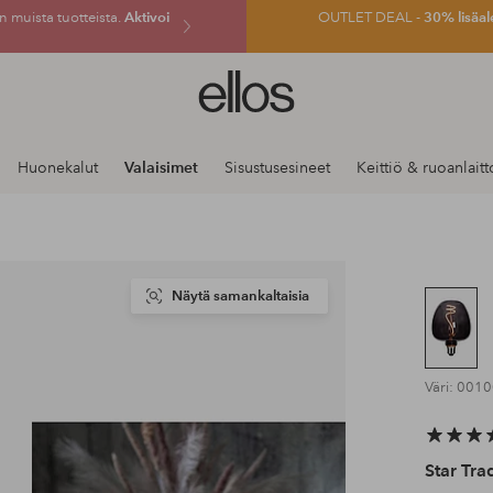
 muista tuotteista.
Aktivoi
OUTLET DEAL -
30% lisäal
Ellos-
logo
–
siirry
Huonekalut
Valaisimet
Sisustusesineet
Keittiö & ruoanlaitt
aloitussivulle
Näytä samankaltaisia
Väri: 001
Star Tra