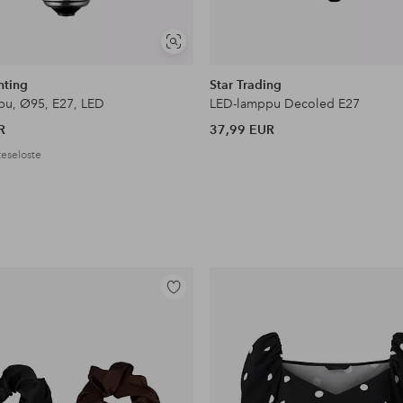
Näytä
samankaltaisia
hting
Star Trading
pu, Ø95, E27, LED
LED-lamppu Decoled E27
R
37,99 EUR
eseloste
Lisää
suosikkeihin