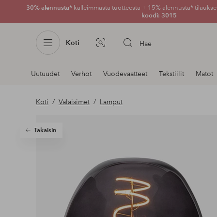
30% alennusta*
kalleimmasta tuotteesta + 15% alennusta* tilauksen
koodi: 3015
Koti
Hae
Kuvahaku
Navigointi
Uutuudet
Verhot
Vuodevaatteet
Tekstiilit
Matot
osastoilla
Koti
Valaisimet
Lamput
Takaisin