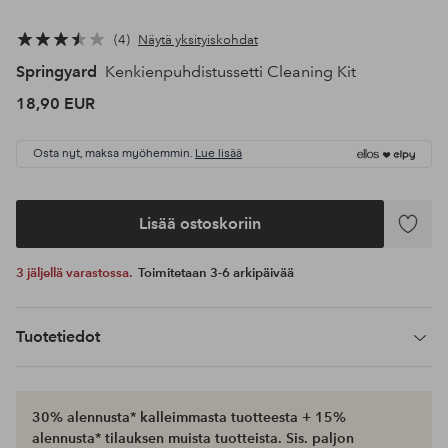
4
Näytä yksityiskohdat
Springyard
Kenkienpuhdistussetti Cleaning Kit
18,90 EUR
Osta nyt, maksa myöhemmin.
Lue lisää
Lisää ostoskoriin
Lisää
suosikke
3 jäljellä varastossa.
Toimitetaan 3-6 arkipäivää
Tuotetiedot
30% alennusta* kalleimmasta tuotteesta + 15%
alennusta* tilauksen muista tuotteista. Sis. paljon