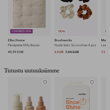
COSYBED 30%
DEAL
DE
Ellos Home
Brushworks
Maybe
Päiväpeite Milly Boutis
Nude Satin Scrunchies 4 pcs
49,99 EUR
6 EUR
7,90 EUR
13 E
Tutustu uutuuksiimme
Lisää
Lisää
suosikkeihin
suosikkeihin