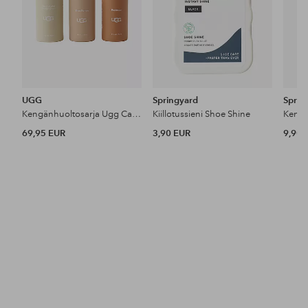
UGG
Springyard
Sprin
Kengänhuoltosarja Ugg Care Kit
Kiillotussieni Shoe Shine
Kenkä
69,95 EUR
3,90 EUR
9,90 