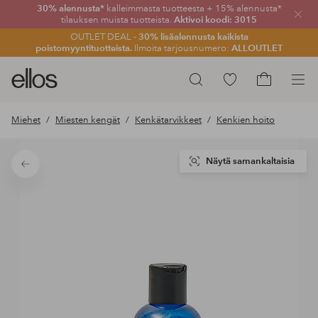
30% alennusta*
kalleimmasta tuotteesta + 15% alennusta*
Sulje
tilauksen muista tuotteista.
Aktivoi koodi: 3015
OUTLET DEAL -
30% lisäalennusta kaikista
poistomyyntituotteista.
Ilmoita tarjousnumero:
ALLOUTLET
Ellos-
Siirry
Hae
logo
merkittyihin
Siirry
–
suosikkituotteisiin
ostoskoriin
Miehet
Miesten kengät
Kenkätarvikkeet
Kenkien hoito
siirry
aloitussivulle
Näytä samankaltaisia
Takaisin