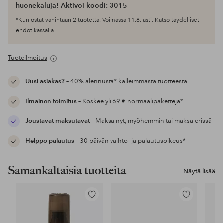
huonekaluja! Aktivoi koodi: 3015
*Kun ostat vähintään 2 tuotetta. Voimassa 11.8. asti. Katso täydelliset
ehdot kassalla.
Tuoteilmoitus
Uusi asiakas?
– 40% alennusta* kalleimmasta tuotteesta
Ilmainen toimitus
– Koskee yli 69 € normaalipaketteja*
Joustavat maksutavat
– Maksa nyt, myöhemmin tai maksa erissä
Helppo palautus
– 30 päivän vaihto- ja palautusoikeus*
Samankaltaisia tuotteita
Näytä lisää
Lisää
Lisää
suosikkeihin
suosikkeihin