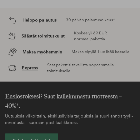
Helppo palautus
30 päivän palautusoikeus*
Koskee yli 69 EUR
Säästät toimituskulut
normaalipakettia
Maksa myöhemmin
Maksa elpyllä. Lue lisää kassalla.
Saat pakettisi tavallista nopeammalla
Express
toimituksella
Ensiostoksesi? Saat kalleimmasta tuotteesta –
40%*.
Uutuuksia viikoittain, eksklusiivisia tarjouksia ja suuri annos tyyli-
innoitusta – suoraan postilaatikkoosi.