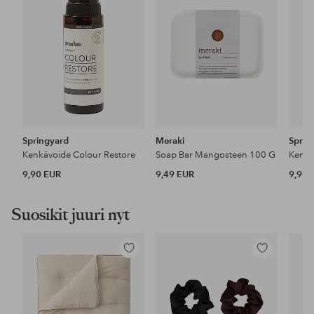
Springyard
Meraki
Sprin
Kenkävoide Colour Restore
Soap Bar Mangosteen 100 G
Kenkä
9,90 EUR
9,49 EUR
9,90 
Suosikit juuri nyt
Lisää
Lisää
suosikkeihin
suosikkeihin