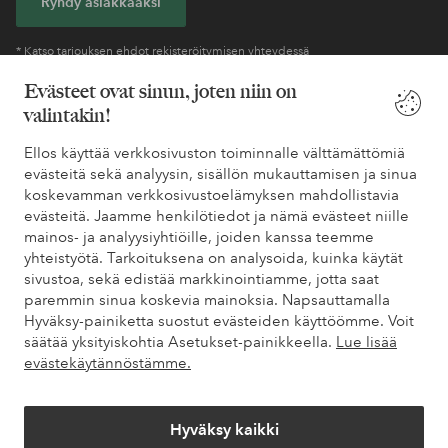
Ryhdy asiakkaaksi
* Katso tarjouksen ehdot rekisteröitymisen yhteydessä
Evästeet ovat sinun, joten niin on
valintakin!
Tarvitsetko apua?
Ellos käyttää verkkosivuston toiminnalle välttämättömiä
Löydät vastaukset useimmin kysyttyihin kysymyksiin usein
evästeitä sekä analyysin, sisällön mukauttamisen ja sinua
kysytyistä kysymyksistä. Löydät myös tietoa siitä, miten voit ottaa
koskevamman verkkosivustoelämyksen mahdollistavia
meihin yhteyttä.
evästeitä. Jaamme henkilötiedot ja nämä evästeet niille
mainos- ja analyysiyhtiöille, joiden kanssa teemme
Asiakaspalvelu
Tilaukset
Maksutavat
Toim
yhteistyötä. Tarkoituksena on analysoida, kuinka käytät
sivustoa, sekä edistää markkinointiamme, jotta saat
paremmin sinua koskevia mainoksia. Napsauttamalla
Hyväksy-painiketta suostut evästeiden käyttöömme. Voit
Omat sivut
säätää yksityiskohtia Asetukset-painikkeella.
Lue lisää
evästekäytännöstämme.
Tietoa Elloksesta
Hyväksy kaikki
Palvelumme