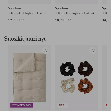
Sportme
Sportme
Spor
Jalkapallo Playtech, koko 5
Jalkapallo Playtech, koko 4
Jalkap
19,90 EUR
18,90 EUR
34,90
Suosikit juuri nyt
Lisää
Lisää
suosikkeihin
suosikkeihin
COSYBED 30%
DEAL
DE