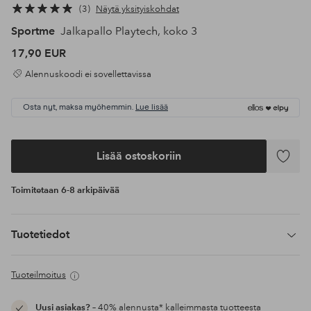
3
Näytä yksityiskohdat
Sportme
Jalkapallo Playtech, koko 3
17,90 EUR
Alennuskoodi ei sovellettavissa
Osta nyt, maksa myöhemmin.
Lue lisää
Lisää ostoskoriin
Lisää
suosikke
Toimitetaan 6-8 arkipäivää
Tuotetiedot
Tuoteilmoitus
Uusi asiakas?
– 40% alennusta* kalleimmasta tuotteesta