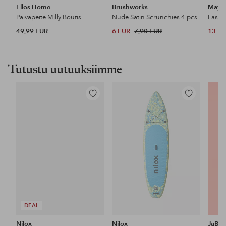
Ellos Home
Brushworks
Maybe
Päiväpeite Milly Boutis
Nude Satin Scrunchies 4 pcs
49,99 EUR
6 EUR
7,90 EUR
13 E
Tutustu uutuuksiimme
Lisää
Lisää
suosikkeihin
suosikkeihin
DEAL
Nilox
Nilox
JaBa