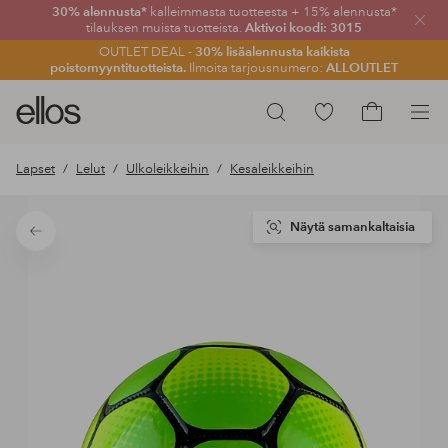
30% alennusta*
kalleimmasta tuotteesta + 15% alennusta*
Sulje
tilauksen muista tuotteista.
Aktivoi koodi: 3015
OUTLET DEAL -
30% lisäalennusta kaikista
poistomyyntituotteista.
Ilmoita tarjousnumero:
ALLOUTLET
Ellos-
Siirry
Hae
logo
merkittyihin
Siirry
–
suosikkituotteisiin
ostoskoriin
Lapset
Lelut
Ulkoleikkeihin
Kesaleikkeihin
siirry
aloitussivulle
Näytä samankaltaisia
Takaisin