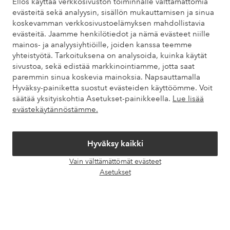
Ellos käyttää verkkosivuston toiminnalle välttämättömiä
Löydät vastaukset useimmin kysyttyihin kysymyksiin usein
evästeitä sekä analyysin, sisällön mukauttamisen ja sinua
kysytyistä kysymyksistä. Löydät myös tietoa siitä, miten voit ottaa
koskevamman verkkosivustoelämyksen mahdollistavia
meihin yhteyttä.
evästeitä. Jaamme henkilötiedot ja nämä evästeet niille
mainos- ja analyysiyhtiöille, joiden kanssa teemme
Asiakaspalvelu
Tilaukset
Maksutavat
Toim
yhteistyötä. Tarkoituksena on analysoida, kuinka käytät
sivustoa, sekä edistää markkinointiamme, jotta saat
paremmin sinua koskevia mainoksia. Napsauttamalla
Hyväksy-painiketta suostut evästeiden käyttöömme. Voit
Omat sivut
säätää yksityiskohtia Asetukset-painikkeella.
Lue lisää
evästekäytännöstämme.
Tietoa Elloksesta
Hyväksy kaikki
Palvelumme
Vain välttämättömät evästeet
Avaa
Asetukset
chat-
Ehdot
laati
Ystävät