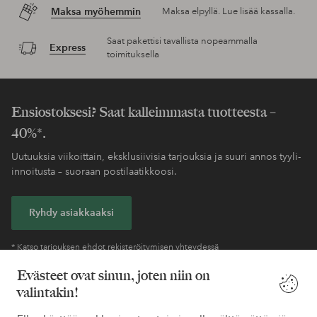
Maksa myöhemmin
Maksa elpyllä. Lue lisää kassalla.
Saat pakettisi tavallista nopeammalla
Express
toimituksella
Ensiostoksesi? Saat kalleimmasta tuotteesta –
40%*.
Uutuuksia viikoittain, eksklusiivisia tarjouksia ja suuri annos tyyli-
innoitusta – suoraan postilaatikkoosi.
Ryhdy asiakkaaksi
* Katso tarjouksen ehdot rekisteröitymisen yhteydessä
Evästeet ovat sinun, joten niin on
valintakin!
Tarvitsetko apua?