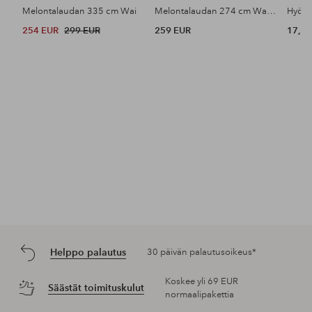
Melontalaudan 335 cm Wai
Melontalaudan 274 cm Waikiki
Hyönt
254 EUR
299 EUR
259 EUR
17,25
Helppo palautus
30 päivän palautusoikeus*
Koskee yli 69 EUR
Säästät toimituskulut
normaalipakettia