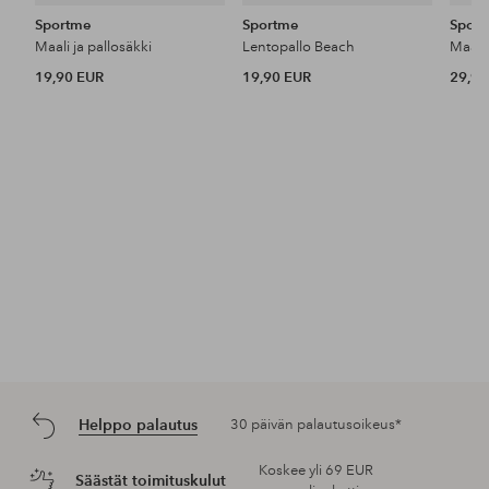
Sportme
Sportme
Spor
Maali ja pallosäkki
Lentopallo Beach
Maali 
19,90 EUR
19,90 EUR
29,90
Helppo palautus
30 päivän palautusoikeus*
Koskee yli 69 EUR
Säästät toimituskulut