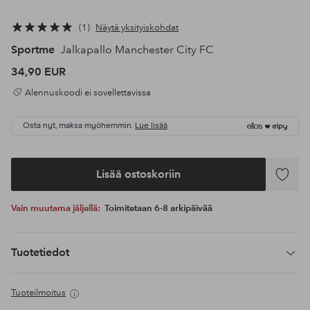
1
Näytä yksityiskohdat
Sportme
Jalkapallo Manchester City FC
34,90 EUR
Alennuskoodi ei sovellettavissa
Osta nyt, maksa myöhemmin.
Lue lisää
Lisää ostoskoriin
Lisää
suosikke
Vain muutama jäljellä:
Toimitetaan 6-8 arkipäivää
Tuotetiedot
Tuoteilmoitus