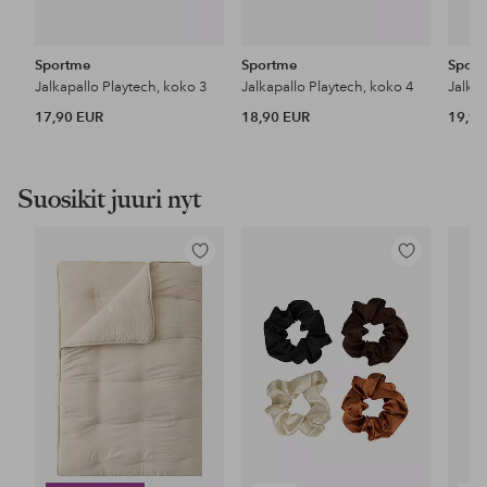
Sportme
Sportme
Spor
Jalkapallo Playtech, koko 3
Jalkapallo Playtech, koko 4
Jalkap
17,90 EUR
18,90 EUR
19,90
Suosikit juuri nyt
Lisää
Lisää
suosikkeihin
suosikkeihin