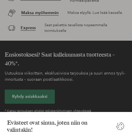
normaalipakettia
Maksa myöhemmin
Maksa elpyllä. Lue lisää kassalla.
Saat pakettisi tavallista nopeammalla
Express
toimituksella
Ensiostoksesi? Saat kalleimmasta tuotteesta –
40%*.
Uutuuksia viikoittain, eksklusiivisia tarjouksia ja suuri annos tyyli-
innoitusta – suoraan postilaatikkoosi.
Ryhdy asiakkaaksi
* Katso tarjouksen ehdot rekisteröitymisen yhteydessä
Evästeet ovat sinun, joten niin on
valintakin!
Tarvitsetko apua?