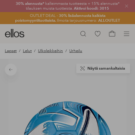
30% alennusta*
kalleimmasta tuotteesta + 15% alennusta*
Sulje
tilauksen muista tuotteista.
Aktivoi koodi: 3015
OUTLET DEAL -
30% lisäalennusta kaikista
poistomyyntituotteista.
Ilmoita tarjousnumero:
ALLOUTLET
Ellos-
Siirry
Hae
logo
merkittyihin
Siirry
–
suosikkituotteisiin
ostoskoriin
Lapset
Lelut
Ulkoleikkeihin
Urheilu
siirry
aloitussivulle
Näytä samankaltaisia
Takaisin