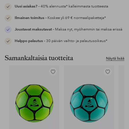
Uusi asiakas?
– 40% alennusta* kalleimmasta tuotteesta
Ilmainen toimitus
– Koskee yli 69 € normaalipaketteja*
Joustavat maksutavat
– Maksa nyt, myöhemmin tai maksa erissä
Helppo palautus
– 30 päivän vaihto- ja palautusoikeus*
Samankaltaisia tuotteita
Näytä lisää
Lisää
Lisää
suosikkeihin
suosikkeihin