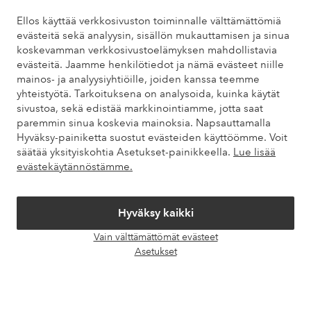
Ellos käyttää verkkosivuston toiminnalle välttämättömiä
Löydät vastaukset useimmin kysyttyihin kysymyksiin usein
evästeitä sekä analyysin, sisällön mukauttamisen ja sinua
kysytyistä kysymyksistä. Löydät myös tietoa siitä, miten voit ottaa
koskevamman verkkosivustoelämyksen mahdollistavia
meihin yhteyttä.
evästeitä. Jaamme henkilötiedot ja nämä evästeet niille
mainos- ja analyysiyhtiöille, joiden kanssa teemme
Asiakaspalvelu
Tilaukset
Maksutavat
Toim
yhteistyötä. Tarkoituksena on analysoida, kuinka käytät
sivustoa, sekä edistää markkinointiamme, jotta saat
paremmin sinua koskevia mainoksia. Napsauttamalla
Hyväksy-painiketta suostut evästeiden käyttöömme. Voit
Omat sivut
säätää yksityiskohtia Asetukset-painikkeella.
Lue lisää
evästekäytännöstämme.
Tietoa Elloksesta
Hyväksy kaikki
Palvelumme
Vain välttämättömät evästeet
Avaa
Asetukset
chat-
Ehdot
laati
Ystävät