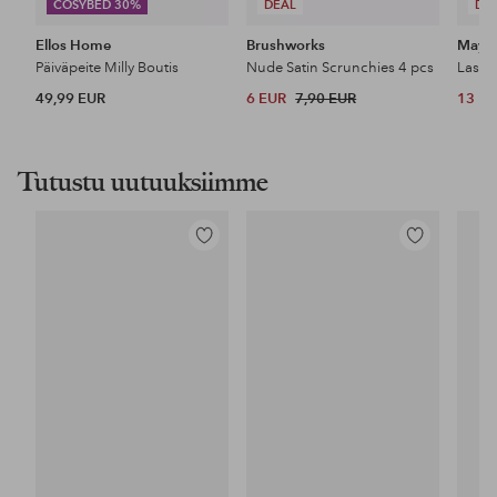
COSYBED 30%
DEAL
DE
Ellos Home
Brushworks
Maybe
Päiväpeite Milly Boutis
Nude Satin Scrunchies 4 pcs
49,99 EUR
6 EUR
7,90 EUR
13 E
Tutustu uutuuksiimme
Lisää
Lisää
suosikkeihin
suosikkeihin