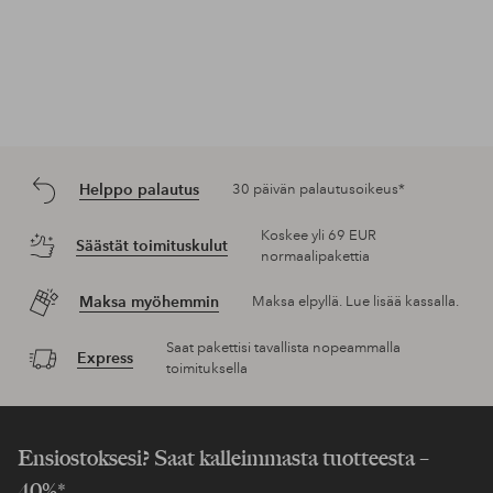
Helppo palautus
30 päivän palautusoikeus*
Koskee yli 69 EUR
Säästät toimituskulut
normaalipakettia
Maksa myöhemmin
Maksa elpyllä. Lue lisää kassalla.
Saat pakettisi tavallista nopeammalla
Express
toimituksella
Ensiostoksesi? Saat kalleimmasta tuotteesta –
40%*.