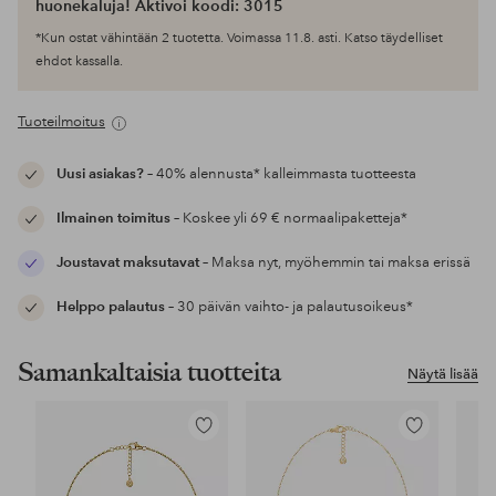
huonekaluja! Aktivoi koodi: 3015
*Kun ostat vähintään 2 tuotetta. Voimassa 11.8. asti. Katso täydelliset
ehdot kassalla.
Tuoteilmoitus
Uusi asiakas?
– 40% alennusta* kalleimmasta tuotteesta
Ilmainen toimitus
– Koskee yli 69 € normaalipaketteja*
Joustavat maksutavat
– Maksa nyt, myöhemmin tai maksa erissä
Helppo palautus
– 30 päivän vaihto- ja palautusoikeus*
Samankaltaisia tuotteita
Näytä lisää
Lisää
Lisää
suosikkeihin
suosikkeihin