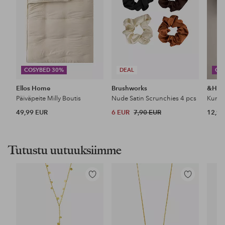
COSYBED 30%
DEAL
CO
Ellos Home
Brushworks
&Ho
Päiväpeite Milly Boutis
Nude Satin Scrunchies 4 pcs
49,99 EUR
6 EUR
7,90 EUR
12,99
Tutustu uutuuksiimme
Lisää
Lisää
suosikkeihin
suosikkeihin