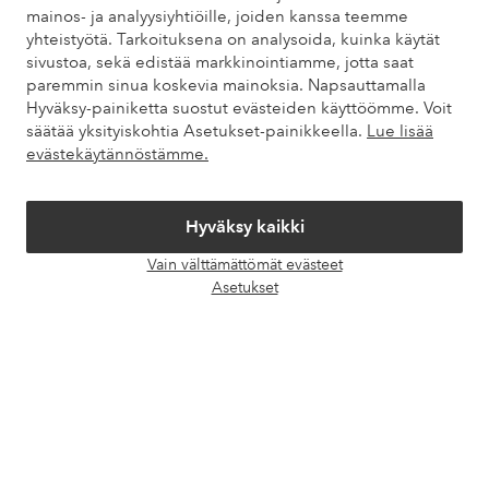
mainos- ja analyysiyhtiöille, joiden kanssa teemme
yhteistyötä. Tarkoituksena on analysoida, kuinka käytät
Tietoa Elloksesta
sivustoa, sekä edistää markkinointiamme, jotta saat
paremmin sinua koskevia mainoksia. Napsauttamalla
Hyväksy-painiketta suostut evästeiden käyttöömme. Voit
Palvelumme
säätää yksityiskohtia Asetukset-painikkeella.
Lue lisää
evästekäytännöstämme.
Ehdot
Hyväksy kaikki
Ystävät
Vain välttämättömät evästeet
Avaa
Asetukset
chat-
laati
Turvalliset maksut – maksa nyt tai erissä
Haluatko tietää
lisää maksuvaihtoehdoistamme
?
elpy
elpy