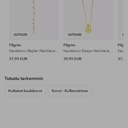
UUTUUS!
UUTUUS!
UU
Pilgrim
Pilgrim
Pilgr
Kaulakoru Baylen Necklace Gold-plated
Kaulakoru Kaisyn Necklace Gold-plated
37,95 EUR
39,95 EUR
37,95
Tutustu tarkemmin
Kultaiset kaulakorut
Korut – Kullanvärinen