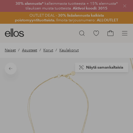
30% alennusta*
kalleimmasta tuotteesta + 15% alennusta*
Sulje
tilauksen muista tuotteista.
Aktivoi koodi: 3015
OUTLET DEAL -
30% lisäalennusta kaikista
poistomyyntituotteista.
Ilmoita tarjousnumero:
ALLOUTLET
Ellos-
Siirry
Hae
logo
merkittyihin
Siirry
–
suosikkituotteisiin
ostoskoriin
Naiset
Asusteet
Korut
Kaulakorut
siirry
aloitussivulle
Näytä samankaltaisia
Takaisin