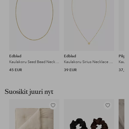
Edblad
Edblad
Pilgr
Kaulakoru Seed Bead Necklace Gold
Kaulakoru Sirius Necklace Gold
45 EUR
39 EUR
37,95
Suosikit juuri nyt
Lisää
Lisää
suosikkeihin
suosikkeihin