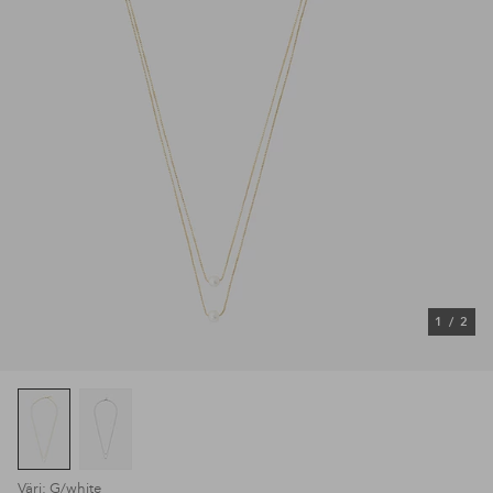
1
/
2
Väri: G/white