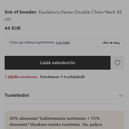
Snö of Sweden
Kaulakoru Karan Double Chain Neck 42
cm
44 EUR
Osta nyt, maksa myöhemmin.
Lue lisää
Lisää ostoskoriin
Lisää
suosikke
1 jäljellä varastossa.
Toimitetaan 3-6 arkipäivää
Tuotetiedot
30% alennusta* kalleimmasta tuotteesta + 15%
alennusta* tilauksen muista tuotteista. Sis. paljon