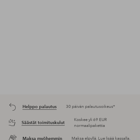
Julkaissut
ellosofficial
Julkaissut
ellosofficial
Jul
ello
Helppo palautus
30 päivän palautusoikeus*
Koskee yli 69 EUR
Säästät toimituskulut
normaalipakettia
Maksa myöhemmin
Maksa elpyllä. Lue lisää kassalla.