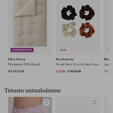
suosikkeihin
suosikkeihin
COSYBED 30%
DEAL
DE
Ellos Home
Brushworks
Maybe
Päiväpeite Milly Boutis
Nude Satin Scrunchies 4 pcs
49,99 EUR
6 EUR
7,90 EUR
13 E
Tutustu uutuuksiimme
Lisää
Lisää
suosikkeihin
suosikkeihin