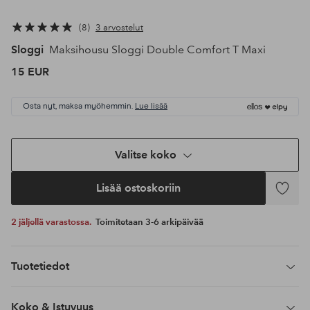
8
3 arvostelut
Sloggi
Maksihousu Sloggi Double Comfort T Maxi
15 EUR
Osta nyt, maksa myöhemmin.
Lue lisää
Valitse koko
Lisää ostoskoriin
Lisää
suosikke
2 jäljellä varastossa.
Toimitetaan 3-6 arkipäivää
Tuotetiedot
Koko & Istuvuus