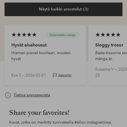
Näytä kaikki arvostelut (3)
Vahvistettu ostaja
Hyvät alushousut
Sloggy trosor
Hieman pienet kooltaan, muuten
Bästa trosorna so
hyvät
många år.
Susanna V —
2025
Eva S —
2026-02-21
25
Raportoi
Tietoa arvosanoista
Share your favorites!
Kuvat, jotka on merkitty tunnisteella
#ellos
Instagramissa.