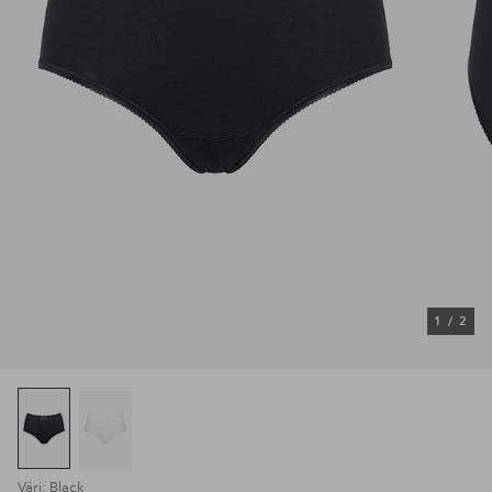
1
/
2
Väri: Black