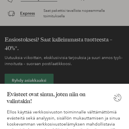
Saat pakettisi tavallista nopeammalla
Express
toimituksella
Ensiostoksesi? Saat kalleimmasta tuotteesta –
40%*.
Uutuuksia viikoittain, eksklusiivisia tarjouksia ja suuri annos tyyli-
innoitusta – suoraan postilaatikkoosi.
Ryhdy asiakkaaksi
Evästeet ovat sinun, joten niin on
* Katso tarjouksen ehdot rekisteröitymisen yhteydessä
valintakin!
Ellos käyttää verkkosivuston toiminnalle välttämättömiä
Tarvitsetko apua?
evästeitä sekä analyysin, sisällön mukauttamisen ja sinua
koskevamman verkkosivustoelämyksen mahdollistavia
Löydät vastaukset useimmin kysyttyihin kysymyksiin usein