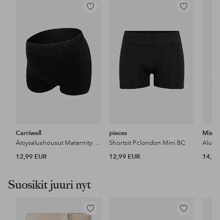
Lisää
Lisää
suosikkeihin
suosikkeihin
Carriwell
pieces
Miss 
Äitiysalushousut Maternity & Hospital Panties
Shortsit Pclondon Mini BC
12,99 EUR
12,99 EUR
14,99
Suosikit juuri nyt
Lisää
Lisää