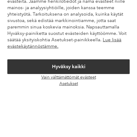
evästeitä. Jaamme henkilötiedot ja nämä evästeet niille
kysytyistä kysymyksistä. Löydät myös tietoa siitä, miten voit ottaa
mainos- ja analyysiyhtiöille, joiden kanssa teemme
meihin yhteyttä.
yhteistyötä. Tarkoituksena on analysoida, kuinka käytät
sivustoa, sekä edistää markkinointiamme, jotta saat
Asiakaspalvelu
Tilaukset
Maksutavat
Toim
paremmin sinua koskevia mainoksia. Napsauttamalla
Hyväksy-painiketta suostut evästeiden käyttöömme. Voit
säätää yksityiskohtia Asetukset-painikkeella.
Lue lisää
evästekäytännöstämme.
Omat sivut
Hyväksy kaikki
Tietoa Elloksesta
Vain välttämättömät evästeet
Avaa
Asetukset
Palvelumme
chat-
laati
Ehdot
Ystävät