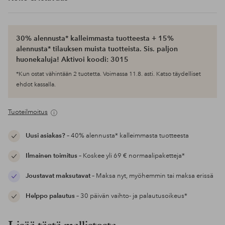
30% alennusta* kalleimmasta tuotteesta + 15%
alennusta* tilauksen muista tuotteista. Sis. paljon
huonekaluja! Aktivoi koodi: 3015
*Kun ostat vähintään 2 tuotetta. Voimassa 11.8. asti. Katso täydelliset
ehdot kassalla.
Tuoteilmoitus
Uusi asiakas?
– 40% alennusta* kalleimmasta tuotteesta
Ilmainen toimitus
– Koskee yli 69 € normaalipaketteja*
Joustavat maksutavat
– Maksa nyt, myöhemmin tai maksa erissä
Helppo palautus
– 30 päivän vaihto- ja palautusoikeus*