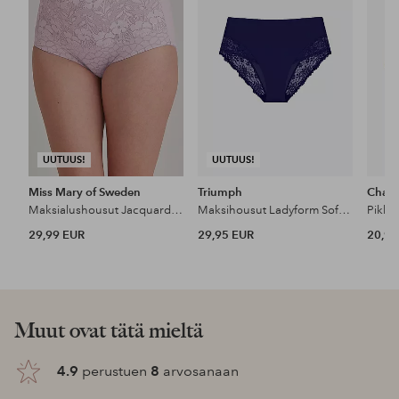
UUTUUS!
UUTUUS!
Miss Mary of Sweden
Triumph
Chant
Maksialushousut Jacquard & Lace Pantie Girdle
Maksihousut Ladyform Soft T Maxi
29,99 EUR
29,95 EUR
20,90
Muut ovat tätä mieltä
4.9
perustuen
8
arvosanaan