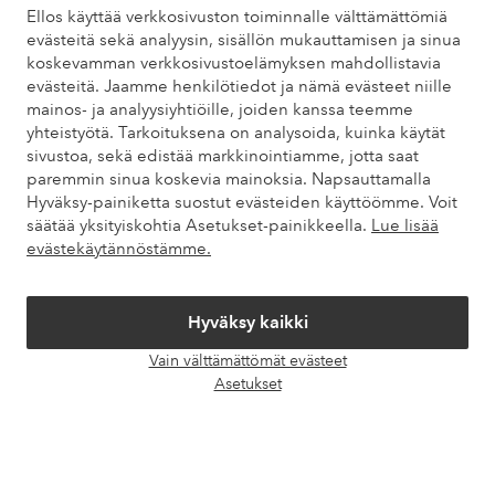
Ellos käyttää verkkosivuston toiminnalle välttämättömiä
evästeitä sekä analyysin, sisällön mukauttamisen ja sinua
koskevamman verkkosivustoelämyksen mahdollistavia
Omat sivut
evästeitä. Jaamme henkilötiedot ja nämä evästeet niille
mainos- ja analyysiyhtiöille, joiden kanssa teemme
yhteistyötä. Tarkoituksena on analysoida, kuinka käytät
Tietoa Elloksesta
sivustoa, sekä edistää markkinointiamme, jotta saat
paremmin sinua koskevia mainoksia. Napsauttamalla
Hyväksy-painiketta suostut evästeiden käyttöömme. Voit
Palvelumme
säätää yksityiskohtia Asetukset-painikkeella.
Lue lisää
evästekäytännöstämme.
Ehdot
Hyväksy kaikki
Ystävät
Vain välttämättömät evästeet
Avaa
Asetukset
chat-
laati
Turvalliset maksut – maksa nyt tai erissä
Haluatko tietää
lisää maksuvaihtoehdoistamme
?