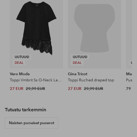
suosikkeihin
suosikkeihin
UUTUUS!
UUTUUS!
DEAL
DEAL
UU
Vero Moda
Gina Tricot
Masai
Toppi Vmbrit Ss O-Neck Lace T-Shirt Jrs
Toppi Ruched draped top
Puser
27 EUR
29,99 EUR
27 EUR
29,99 EUR
79 E
Tutustu tarkemmin
Naisten punaiset puserot