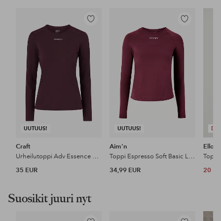
Lisää
Lisää
suosikkeihin
suosikkeihin
UUTUUS!
UUTUUS!
DE
Craft
Aim'n
Ellos 
Urheilutoppi Adv Essence LS Tee 2 W
Toppi Espresso Soft Basic Long Sleeve
Toppi
35 EUR
34,99 EUR
20 E
Suosikit juuri nyt