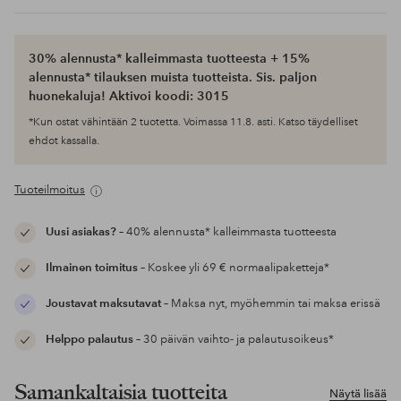
30% alennusta* kalleimmasta tuotteesta + 15%
alennusta* tilauksen muista tuotteista. Sis. paljon
huonekaluja! Aktivoi koodi: 3015
*Kun ostat vähintään 2 tuotetta. Voimassa 11.8. asti. Katso täydelliset
ehdot kassalla.
Tuoteilmoitus
Uusi asiakas?
– 40% alennusta* kalleimmasta tuotteesta
Ilmainen toimitus
– Koskee yli 69 € normaalipaketteja*
Joustavat maksutavat
– Maksa nyt, myöhemmin tai maksa erissä
Helppo palautus
– 30 päivän vaihto- ja palautusoikeus*
Samankaltaisia tuotteita
Näytä lisää