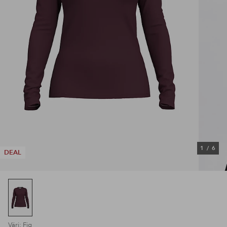
1
/
6
DEAL
Väri: Fig