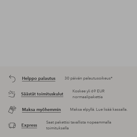
Helppo palautus
30 päivän palautusoikeus*
Koskee yli 69 EUR
Säästät toimituskulut
normaalipakettia
Maksa myöhemmin
Maksa elpyllä. Lue lisää kassalla.
Saat pakettisi tavallista nopeammalla
Express
toimituksella