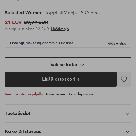
Selected Women
Toppi slfManja LS O-neck
21 EUR
29,99 EUR
Aiempi alin hinta
22 EUR
Lisätietoja
Osta nyt, maksa myöhemmin.
Lue lisää
Valitse koko
Lisää ostoskoriin
Lisää
suosikke
Vain muutama jäljellä.
Toimitetaan 3-6 arkipäivää
Tuotetiedot
Koko & Istuvuus