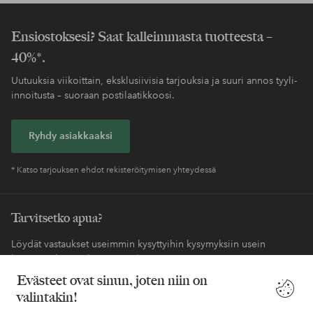
Ensiostoksesi? Saat kalleimmasta tuotteesta –
40%*.
Uutuuksia viikoittain, eksklusiivisia tarjouksia ja suuri annos tyyli-
innoitusta – suoraan postilaatikkoosi.
Ryhdy asiakkaaksi
* Katso tarjouksen ehdot rekisteröitymisen yhteydessä
Tarvitsetko apua?
Löydät vastaukset useimmin kysyttyihin kysymyksiin usein
kysytyistä kysymyksistä. Löydät myös tietoa siitä, miten voit ottaa
meihin yhteyttä.
Evästeet ovat sinun, joten niin on
valintakin!
Asiakaspalvelu
Tilaukset
Maksutavat
Toim