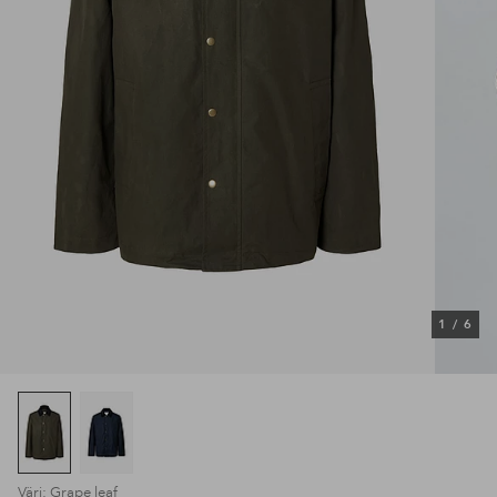
1
/
6
Väri: Grape leaf