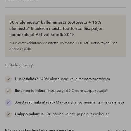
30% alennusta* kalleimmasta tuotteesta + 15%
alennusta* tilauksen muista tuotteista. Sis. paljon
huonekaluja! Aktivoi koodi: 3015
*Kun ostat vähintään 2 tuotetta. Voimassa 11.8. asti. Katso täydelliset
ehdot kassalla.
Tuoteilmoitus
Uusi asiakas?
– 40% alennusta* kalleimmasta tuotteesta
Ilmainen toimitus
– Koskee yli 69 € normaalipaketteja*
Joustavat maksutavat
– Maksa nyt, myöhemmin tai maksa erissä
Helppo palautus
– 30 päivän vaihto- ja palautusoikeus*