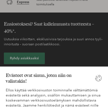
Express
toimituksella
Ensiostoksesi? Saat kalleimmasta tuotteesta –
40%*.
Uutuuksia viikoittain, eksklusiivisia tarjouksia ja suuri annos tyyli-
innoitusta – suoraan postilaatikkoosi.
Ryhdy asiakkaaksi
* Katso tarjouksen ehdot rekisteröitymisen yhteydessä
Evästeet ovat sinun, joten niin on
valintakin!
Tarvitsetko apua?
Ellos käyttää verkkosivuston toiminnalle välttämättömiä
evästeitä sekä analyysin, sisällön mukauttamisen ja sinua
Löydät vastaukset useimmin kysyttyihin kysymyksiin usein
koskevamman verkkosivustoelämyksen mahdollistavia
kysytyistä kysymyksistä. Löydät myös tietoa siitä, miten voit ottaa
evästeitä. Jaamme henkilötiedot ja nämä evästeet niille
meihin yhteyttä.