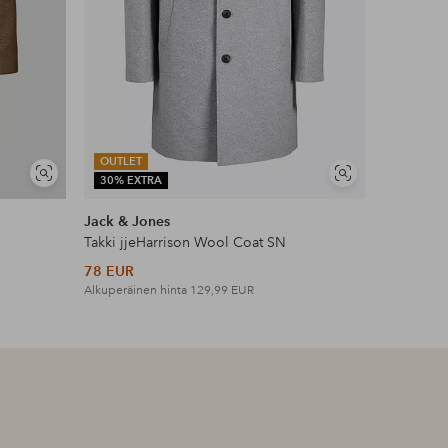
OUTLET
Näytä
Näytä
30% EXTRA
samankaltaisia
samankaltaisia
Jack & Jones
Takki jjeHarrison Wool Coat SN
78 EUR
Alkuperäinen hinta
129,99 EUR