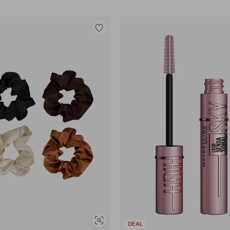
Lisää
suosikkeihin
Näytä
DEAL