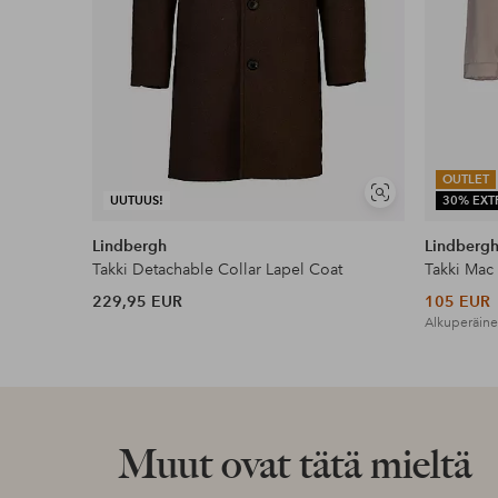
OUTLET
Näytä
UUTUUS!
30% EXT
samankaltaisia
Lindbergh
Lindberg
Takki Detachable Collar Lapel Coat
Takki Mac
229,95 EUR
105 EUR
Alkuperäine
Muut ovat tätä mieltä