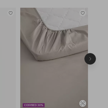
Lisää
Lisää
suosikkeihin
suosikkeihin
Seuraava
tuote
Näytä
COSYBED 30%
DEAL