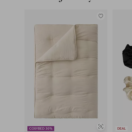
Lisää
suosikkeihin
Näytä
COSYBED 30%
DEAL