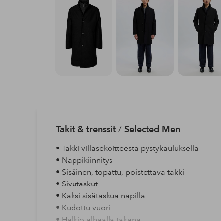
Takit & trenssit
/
Selected Men
• Takki villasekoitteesta pystykauluksella
• Nappikiinnitys
• Sisäinen, topattu, poistettava takki
• Sivutaskut
• Kaksi sisätaskua napilla
• Kudottu vuori
• Halkio alhaalla takana