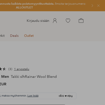
ennusta kaikista poistomyyntituotteista.
Ilmoita tarjousnumero:
Sulje
ALLOUTLET
Siirry
Kirjaudu sisään
merkittyihin
Siirry
suosikkituotteisiin
ostoskoriin
kit
Deals
Outlet
3
1 arvostelu
d Men
Takki slhRainar Wool Blend
EUR
t, maksa myöhemmin.
Lue lisää