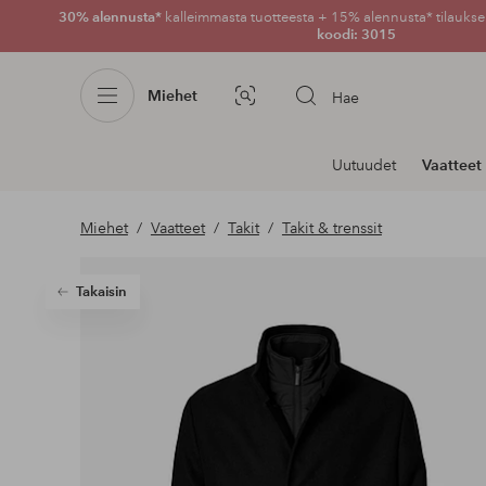
30% alennusta*
kalleimmasta tuotteesta + 15% alennusta* tilauksen
koodi: 3015
Miehet
Hae
Kuvahaku
Navigointi
Uutuudet
Vaatteet
osastoilla
Miehet
Vaatteet
Takit
Takit & trenssit
Takaisin