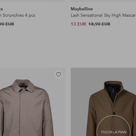
samankaltaisia
ks
Maybelline
n Scrunchies 4 pcs
Lash Sensational Sky High Mascar
90 EUR
13 EUR
18,90 EUR
Lisää
suosikkeihin
TULOSSA PIAN