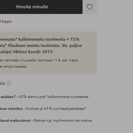
Ilmoita minulle
Lisää
suosikkeihin
ti loppu
ennusta* kalleimmasta tuotteesta + 15%
ta* tilauksen muista tuotteista. Sis. paljon
aluja! Aktivoi koodi: 3015
at vähintään 2 tuotetta. Voimassa 11.8. asti. Katso
et ehdot kassalla.
tus
 asiakas?
– 40% alennusta* kalleimmasta tuotteesta
inen toimitus
– Koskee yli 69 € normaalipaketteja*
tavat maksutavat
– Maksa nyt, myöhemmin tai maksa