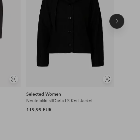
Seuraava
tuote
Näytä
Näytä
samankaltaisia
samankaltaisia
Selected Women
Only Ca
Neuletakki slfDarla LS Knit Jacket
Takki car
119,99 EUR
54,99 EU