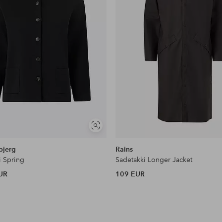
Näytä
samankaltaisia
bjerg
Rains
i Spring
Sadetakki Longer Jacket
UR
109 EUR