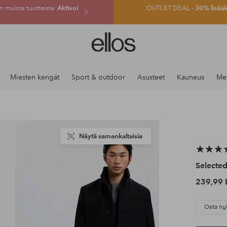
 muista tuotteista.
Aktivoi
OUTLET DEAL -
30% lisäal
Ellos-
logo
–
siirry
Miesten kengät
Sport & outdoor
Asusteet
Kauneus
Mer
aloitussivulle
Näytä samankaltaisia
Selecte
239,99 
Osta ny