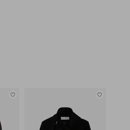
Lisää
Lisää
suosikkeihin
suosikkeihin