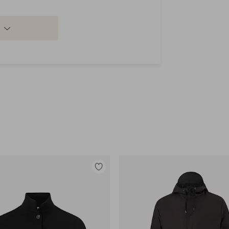
 Elastaania
Lisää
suosikkeihin