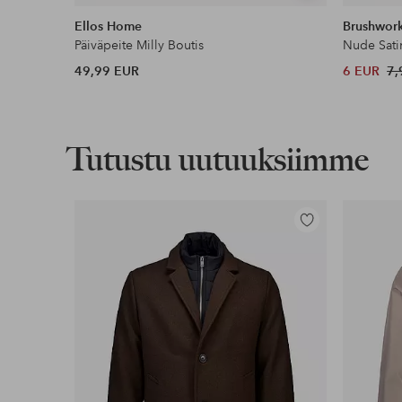
samankaltaisia
Ellos Home
Brushwor
Päiväpeite Milly Boutis
Nude Sati
49,99 EUR
6 EUR
7,
Tutustu uutuuksiimme
Lisää
suosikkeihin