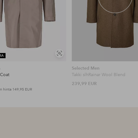
Näytä
RA
samankaltaisia
h
Selected Men
 Coat
Takki slhRainar Wool Blend
239,99 EUR
n hinta
149,95 EUR