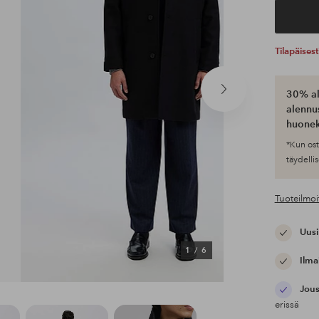
Tilapäises
30% al
Seuraava
tuote
alennus
huonek
*Kun ost
täydellis
Tuoteilmoi
Uusi
1
/
6
Ilma
Jous
erissä