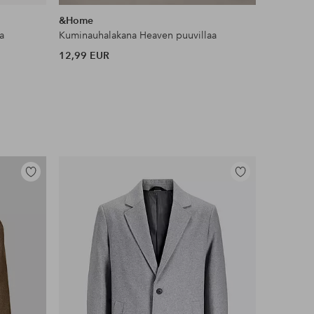
samankaltaisia
&Home
Ellos Ho
a
Kuminauhalakana Heaven puuvillaa
Liukueste
12,99 EUR
11 EUR
Lisää
Lisää
suosikkeihin
suosikkeihin