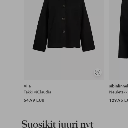
Edullisimmat maksutapamme
Lue lisää
Näytä
samankaltaisia
Vila
sibinlinne
Takki viClaudia
Neuletakk
54,99 EUR
129,95 E
Suosikit juuri nyt