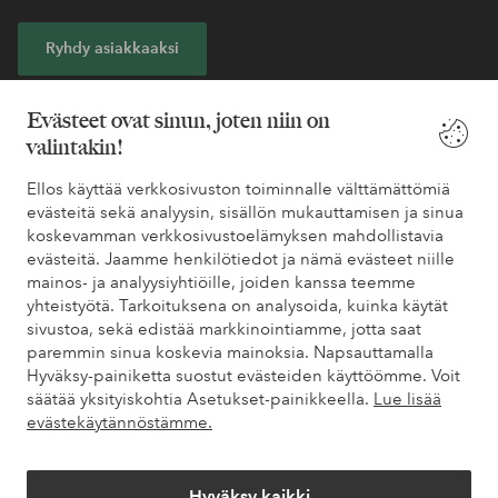
Ryhdy asiakkaaksi
* Katso tarjouksen ehdot rekisteröitymisen yhteydessä
Evästeet ovat sinun, joten niin on
valintakin!
Tarvitsetko apua?
Ellos käyttää verkkosivuston toiminnalle välttämättömiä
evästeitä sekä analyysin, sisällön mukauttamisen ja sinua
Löydät vastaukset useimmin kysyttyihin kysymyksiin usein
koskevamman verkkosivustoelämyksen mahdollistavia
kysytyistä kysymyksistä. Löydät myös tietoa siitä, miten voit ottaa
evästeitä. Jaamme henkilötiedot ja nämä evästeet niille
meihin yhteyttä.
mainos- ja analyysiyhtiöille, joiden kanssa teemme
yhteistyötä. Tarkoituksena on analysoida, kuinka käytät
Asiakaspalvelu
Tilaukset
Maksutavat
Toim
sivustoa, sekä edistää markkinointiamme, jotta saat
paremmin sinua koskevia mainoksia. Napsauttamalla
Hyväksy-painiketta suostut evästeiden käyttöömme. Voit
säätää yksityiskohtia Asetukset-painikkeella.
Lue lisää
Omat sivut
evästekäytännöstämme.
Tietoa Elloksesta
Hyväksy kaikki