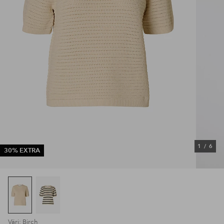
1
/
6
30% EXTRA
Väri: Birch