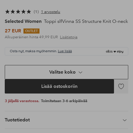
1
1 arvostelu
Selected Women
Toppi slfVinna SS Structure Knit O-neck
27 EUR
OUTLET
Alkuperäinen hinta
49,99 EUR
Lisätietoja
Osta nyt, maksa myöhemmin.
Lue lisää
Valitse koko
Lisää ostoskoriin
Lisää
suosikke
3 jäljellä varastossa.
Toimitetaan 3-6 arkipäivää
Tuotetiedot