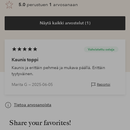
5.0
perustuen
1
arvosanaan
Näytä kaikki arvostelut (1)
Vahvistettu ostaja
Kaunis toppi
Kaunis ja erittäin pehmeä ja mukava päällä. Erittäin
tyytyväinen.
Marita G —
2025-06-05
Raportoi
Tietoa arvosanoista
Share your favorites!