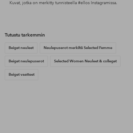
Kuvat, jotka on merkitty tunnisteella
#ellos
Instagramissa.
Julkaissut
sandrashem
Julkaissut
noareijnen_
Jul
alex
Tutustu tarkemmin
Beiget neuleet
Neulepuserot merkiltä Selected Femme
Beiget neulepuserot
Selected Women Neuleet & colleget
Beiget vaatteet