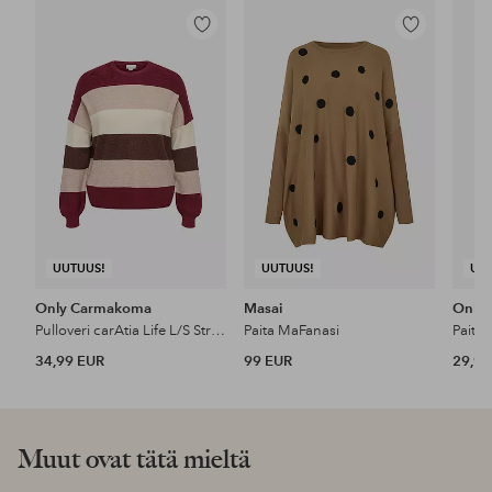
Lisää
Lisää
suosikkeihin
suosikkeihin
UUTUUS!
UUTUUS!
UU
Only Carmakoma
Masai
Only
Pulloveri carAtia Life L/S Stripe Pullov Knt
Paita MaFanasi
Paita
34,99 EUR
99 EUR
29,99
Muut ovat tätä mieltä