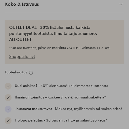
Koko & Istuvuus
OUTLET DEAL - 30% lisäalennusta kaikista
poistomyyntituotteista. Ilmoita tarjousnumero:
ALLOUTLET
*Koskee tuotteita, joissa on merkintä OUTLET. Voimassa 11.8. asti.
Shoppaile nyt
Tuoteilmoitus
Uusi asiakas?
– 40% alennusta* kalleimmasta tuotteesta
Ilmainen toimitus
– Koskee yli 69 € normaalipaketteja*
Joustavat maksutavat
– Maksa nyt, myöhemmin tai maksa erissä
Helppo palautus
– 30 päivän vaihto- ja palautusoikeus*