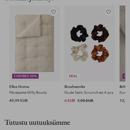
Lisää
Lisää
suosikkeihin
suosikkeihin
COSYBED 30%
DEAL
CO
Ellos Home
Brushworks
&Ho
Päiväpeite Milly Boutis
Nude Satin Scrunchies 4 pcs
49,99 EUR
6 EUR
7,90 EUR
12,99
Tutustu uutuuksiimme