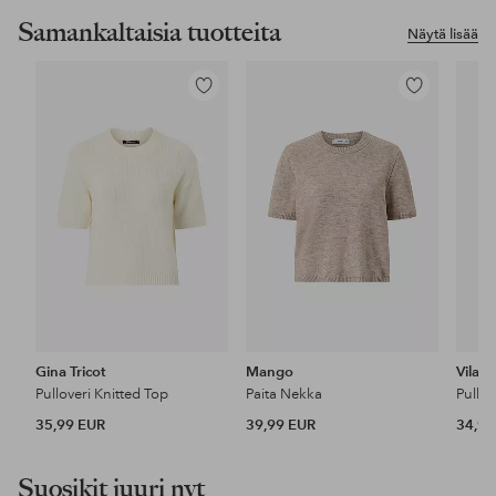
Samankaltaisia tuotteita
Näytä lisää
Lisää
Lisää
suosikkeihin
suosikkeihin
Gina Tricot
Mango
Vila
Pulloveri Knitted Top
Paita Nekka
Pullov
35,99 EUR
39,99 EUR
34,99
Suosikit juuri nyt