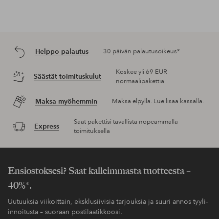
Helppo palautus
30 päivän palautusoikeus*
Koskee yli 69 EUR
Säästät toimituskulut
normaalipakettia
Maksa myöhemmin
Maksa elpyllä. Lue lisää kassalla.
Saat pakettisi tavallista nopeammalla
Express
toimituksella
Ensiostoksesi? Saat kalleimmasta tuotteesta –
40%*.
Uutuuksia viikoittain, eksklusiivisia tarjouksia ja suuri annos tyyli-
innoitusta – suoraan postilaatikkoosi.