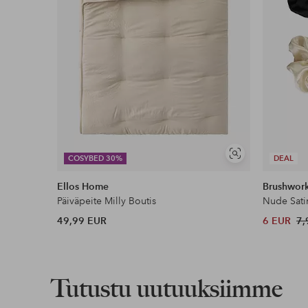
Näytä
COSYBED 30%
DEAL
samankaltaisia
Ellos Home
Brushwor
Päiväpeite Milly Boutis
Nude Sati
49,99 EUR
6 EUR
7,
Tutustu uutuuksiimme