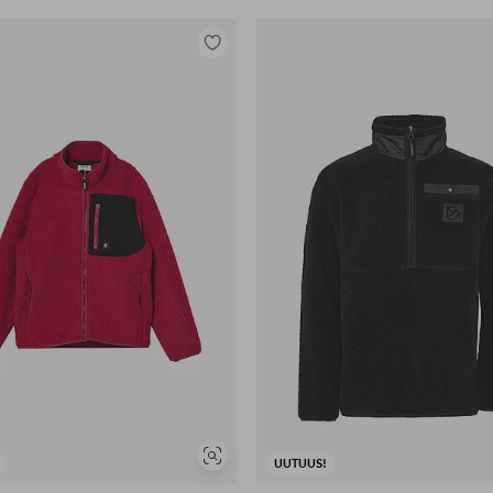
Lisää
suosikkeihin
Näytä
UUTUUS!
samankaltaisia