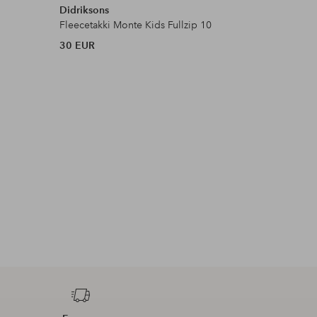
Didriksons
Didrikson
Fleecetakki Monte Kids Fullzip 10
Fleecepai
30 EUR
50 EUR