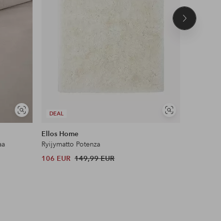
Seuraava
tuote
UUTUUS!
Näytä
Näytä
DEAL
DEAL
samankaltaisia
samankaltaisia
Ellos Home
Name it
aa
Ryijymatto Potenza
Leggingsi
106 EUR
149,99 EUR
12 EUR