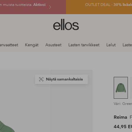
 muista tuotteista.
Aktivoi
OUTLET DEAL -
30% lisäal
Ellos-
logo
–
siirry
anvaatteet
Kengät
Asusteet
Lasten tarvikkeet
Lelut
Last
aloitussivulle
Näytä samankaltaisia
Väri: Gree
Reima
F
44,95 E