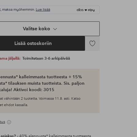
t, maksa myöhemmin.
Lue lisää
Valitse koko
Lisää ostoskoriin
Lisää
suosikkeihin
ama jäljellä:
Toimitetaan 3-6 arkipäivää
ennusta* kalleimmasta tuotteesta + 15%
ta* tilauksen muista tuotteista. Sis. paljon
aluja! Aktivoi koodi: 3015
at vähintään 2 tuotetta. Voimassa 11.8. asti. Katso
et ehdot kassalla.
tus
 asiakas?
– 40% alennusta* kalleimmasta tuotteesta