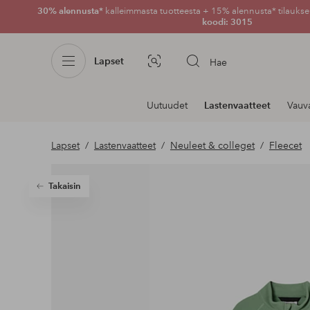
30% alennusta*
kalleimmasta tuotteesta + 15% alennusta* tilauksen
koodi: 3015
Lapset
Hae
Kuvahaku
Navigointi
Uutuudet
Lastenvaatteet
Vauv
osastoilla
Lapset
Lastenvaatteet
Neuleet & colleget
Fleecet
Takaisin