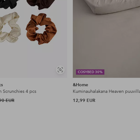
Näytä
COSYBED 30%
samankaltaisia
ks
&Home
n Scrunchies 4 pcs
Kuminauhalakana Heaven puuvill
90 EUR
12,99 EUR