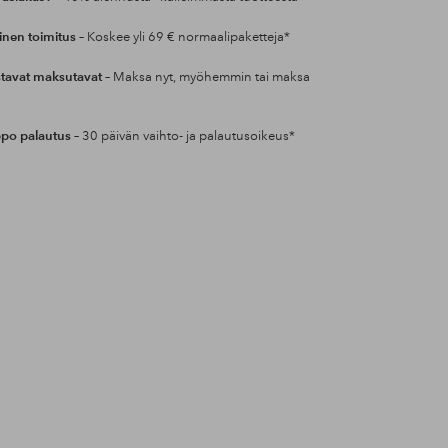
inen toimitus
– Koskee yli 69 € normaalipaketteja*
tavat maksutavat
– Maksa nyt, myöhemmin tai maksa
po palautus
– 30 päivän vaihto- ja palautusoikeus*