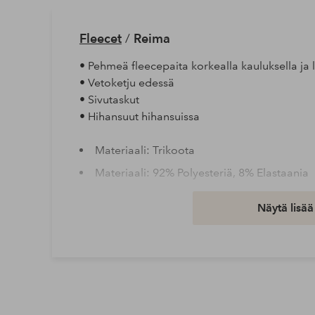
Fleecet
/
Reima
• Pehmeä fleecepaita korkealla kauluksella ja 
• Vetoketju edessä
• Sivutaskut
• Hihansuut hihansuissa
Materiaali: Trikoota
Materiaali: 92% Polyesteriä, 8% Elastaania
Peseminen: Konepesu 40°
Näytä lisää
Tuotenumero: 2184554-03-116
Lataa korkearesoluutioinen kuva
Ilmainen toimitus