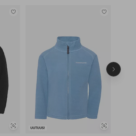
Lisää
Lisää
suosikkeihin
suosikkeihin
Seuraava
tuote
Näytä
Näytä
UUTUUS!
UUTUUS!
samankaltaisia
samankaltaisia