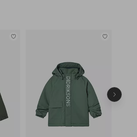
Lisää
Lisää
suosikkeihin
suosikkeihin
Seuraava
tuote