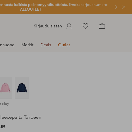
ennusta kaikista poistomyyntituotteista.
Ilmoita tarjousnumero:
Sulje
ALLOUTLET
Siirry
Kirjaudu sisään
merkittyihin
Siirry
suosikkituotteisiin
ostoskoriin
enhuone
Merkit
Deals
Outlet
n clay
leecepaita Tarpeen
UR