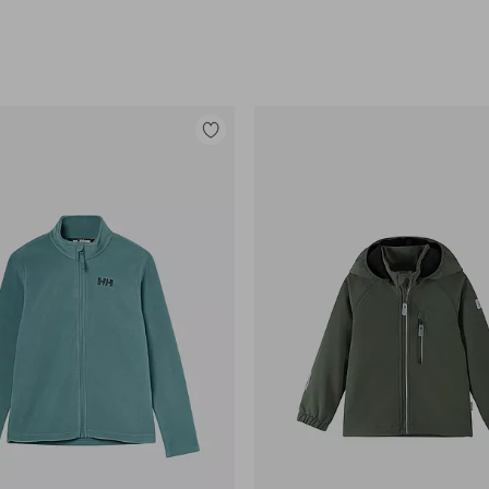
Lisää
suosikkeihin