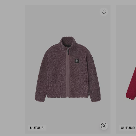
Lisää
suosikkeihin
Näytä
UUTUUS!
UUTUUS!
samankaltaisia