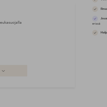
Ilma
Jous
leukasuojalla
erissä
Help