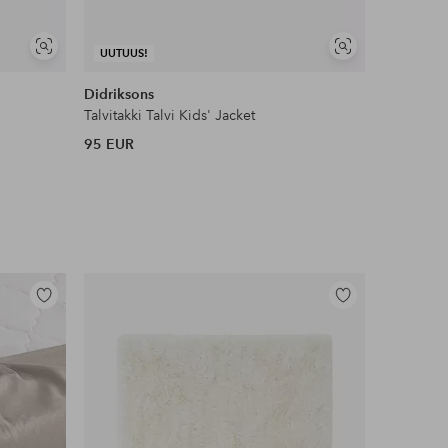
Näytä
Näytä
UUTUUS!
UUTUUS!
samankaltaisia
samankaltaisia
Didriksons
Tretorn
Talvitakki Talvi Kids' Jacket
Fleece-ta
95 EUR
60 EUR
Lisää
Lisää
suosikkeihin
suosikkeihin