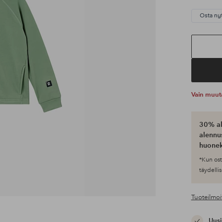
Osta ny
Vain muut
30% al
alennus
huonek
*Kun ost
täydellis
Tuoteilmoi
Uusi