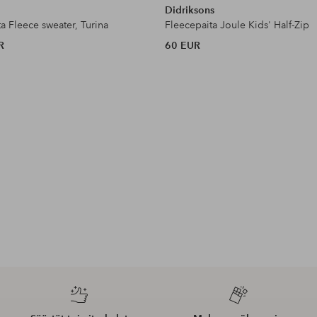
Didriksons
a Fleece sweater, Turina
Fleecepaita Joule Kids' Half-Zip
R
60 EUR