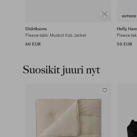
Näytä
UUTUUS!
samankaltaisia
Didriksons
Helly Han
Fleece-takki Muskot Kds Jacket
Fleece-tak
60 EUR
50 EUR
Suosikit juuri nyt
Lisää
suosikkeihin