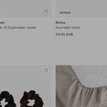
Näytä
UUTUUS!
samankaltaisia
sen
Reima
ki JR Daybreaker Jacket
Kuoritakki Vantti
59,95 EUR
Lisää
suosikkeihin