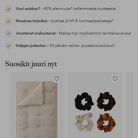
Uusi asiakas?
– 40% alennusta* kalleimmasta tuotteesta
Ilmainen toimitus
– Koskee yli 69 € normaalipaketteja*
Joustavat maksutavat
– Maksa nyt, myöhemmin tai maksa erissä
Helppo palautus
– 30 päivän vaihto- ja palautusoikeus*
Suosikit juuri nyt
Lisää
Lisää
suosikkeihin
suosikkeihin