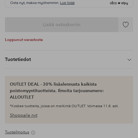
Osta nyt, maksa myöhemmin.
Lue lisää
Lisää ostoskoriin
Lisää
suosikke
Loppunut varastosta
Tuotetiedot
OUTLET DEAL - 30% lisäalennusta kaikista
poistomyyntituotteista. Ilmoita tarjousnumero:
ALLOUTLET
*Koskee tuotteita, joissa on merkintä OUTLET. Voimassa 11.8. asti.
Shoppaile nyt
Tuoteilmoitus