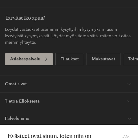
Koskee yli 69 EUR
Säästät toimituskulut
normaalipakettia
Maksa myöhemmin
Maksa elpyllä. Lue lisää kassalla.
Saat pakettisi tavallista nopeammalla
Express
toimituksella
Ensiostoksesi? Saat kalleimmasta tuotteesta –
40%*.
Uutuuksia viikoittain, eksklusiivisia tarjouksia ja suuri annos tyyli-
innoitusta – suoraan postilaatikkoosi.
Ryhdy asiakkaaksi
* Katso tarjouksen ehdot rekisteröitymisen yhteydessä
Evästeet ovat sinun, joten niin on