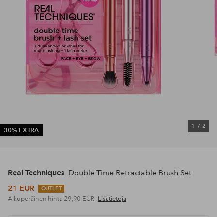
1
/
2
30% EXTRA
Real Techniques
Double Time Retractable Brush Set
21 EUR
OUTLET
Alkuperäinen hinta
29,90 EUR
Lisätietoja