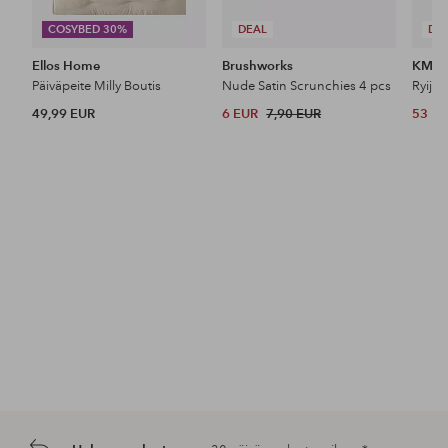
COSYBED 30%
DEAL
DE
Ellos Home
Brushworks
KM H
Päiväpeite Milly Boutis
Nude Satin Scrunchies 4 pcs
Ryijy
49,99 EUR
6 EUR
7,90 EUR
53 E
Tutustu uutuuksiimme
Lisää
Lisää
suosikkeihin
suosikkeihin