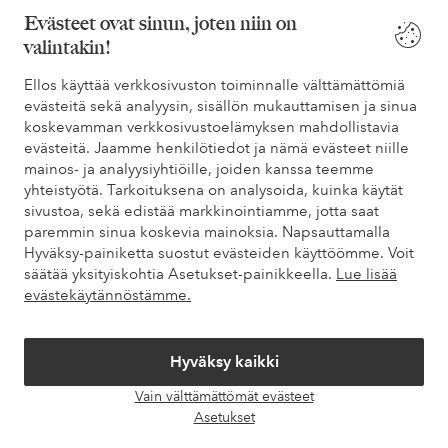
Evästeet ovat sinun, joten niin on
valintakin!
Tarvitsetko apua?
Ellos käyttää verkkosivuston toiminnalle välttämättömiä
Löydät vastaukset useimmin kysyttyihin kysymyksiin usein
evästeitä sekä analyysin, sisällön mukauttamisen ja sinua
kysytyistä kysymyksistä. Löydät myös tietoa siitä, miten voit ottaa
koskevamman verkkosivustoelämyksen mahdollistavia
meihin yhteyttä.
evästeitä. Jaamme henkilötiedot ja nämä evästeet niille
mainos- ja analyysiyhtiöille, joiden kanssa teemme
Asiakaspalvelu
Tilaukset
Maksutavat
Toim
yhteistyötä. Tarkoituksena on analysoida, kuinka käytät
sivustoa, sekä edistää markkinointiamme, jotta saat
paremmin sinua koskevia mainoksia. Napsauttamalla
Hyväksy-painiketta suostut evästeiden käyttöömme. Voit
Omat sivut
säätää yksityiskohtia Asetukset-painikkeella.
Lue lisää
evästekäytännöstämme.
Tietoa Elloksesta
Hyväksy kaikki
Palvelumme
Vain välttämättömät evästeet
Avaa
Asetukset
chat-
Ehdot