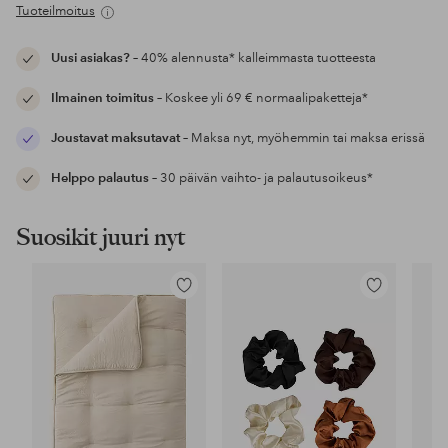
Tuoteilmoitus
Uusi asiakas?
– 40% alennusta* kalleimmasta tuotteesta
Ilmainen toimitus
– Koskee yli 69 € normaalipaketteja*
Joustavat maksutavat
– Maksa nyt, myöhemmin tai maksa erissä
Helppo palautus
– 30 päivän vaihto- ja palautusoikeus*
Suosikit juuri nyt
Lisää
Lisää
suosikkeihin
suosikkeihin