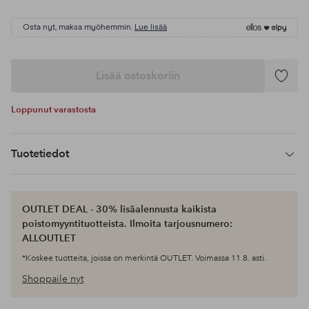
Osta nyt, maksa myöhemmin.
Lue lisää
Lisää ostoskoriin
Lisää
suosikke
Loppunut varastosta
Tuotetiedot
OUTLET DEAL - 30% lisäalennusta kaikista
poistomyyntituotteista. Ilmoita tarjousnumero:
ALLOUTLET
*Koskee tuotteita, joissa on merkintä OUTLET. Voimassa 11.8. asti.
Shoppaile nyt