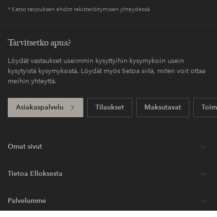
Koskee yli 69 EUR
Säästät toimituskulut
normaalipakettia
Maksa myöhemmin
Maksa elpyllä. Lue lisää kassalla.
Saat pakettisi tavallista nopeammalla
Express
toimituksella
Ensiostoksesi? Saat kalleimmasta tuotteesta –
40%*.
Uutuuksia viikoittain, eksklusiivisia tarjouksia ja suuri annos tyyli-
innoitusta – suoraan postilaatikkoosi.
Ryhdy asiakkaaksi
* Katso tarjouksen ehdot rekisteröitymisen yhteydessä