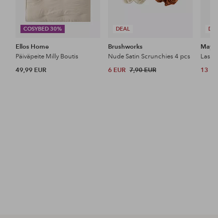
COSYBED 30%
DEAL
DE
Ellos Home
Brushworks
Maybe
Päiväpeite Milly Boutis
Nude Satin Scrunchies 4 pcs
49,99 EUR
6 EUR
7,90 EUR
13 E
Tutustu uutuuksiimme
Lisää
Lisää
suosikkeihin
suosikkeihin