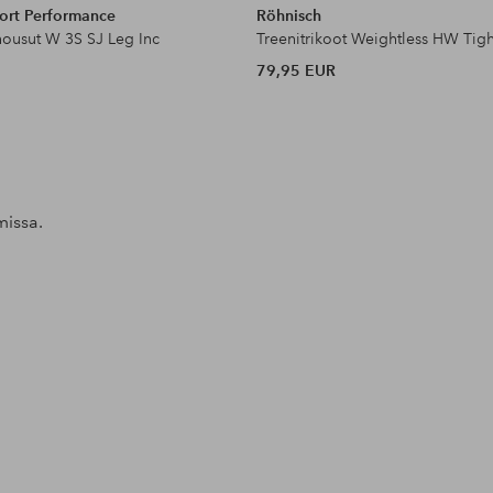
ort Performance
Röhnisch
yhousut W 3S SJ Leg Inc
Treenitrikoot Weightless HW Tigh
79,95 EUR
missa.
l
Julkaissut
ellosofficial
Julkaissut
ellosofficial
Julkaissut
ellosofficial