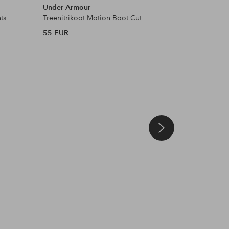
Under Armour
Craft
ts
Treenitrikoot Motion Boot Cut
Treenitri
55 EUR
70 EUR
Julkaissut
ellosofficial
Julkaissut
ellosofficial
Julkaissut
ellosofficial