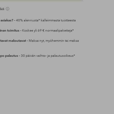
tus
 asiakas?
– 40% alennusta* kalleimmasta tuotteesta
inen toimitus
– Koskee yli 69 € normaalipaketteja*
tavat maksutavat
– Maksa nyt, myöhemmin tai maksa
po palautus
– 30 päivän vaihto- ja palautusoikeus*