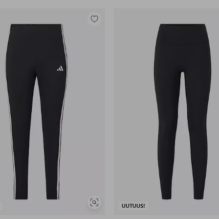
Lisää
suosikkeihin
Näytä
UUTUUS!
samankaltaisia