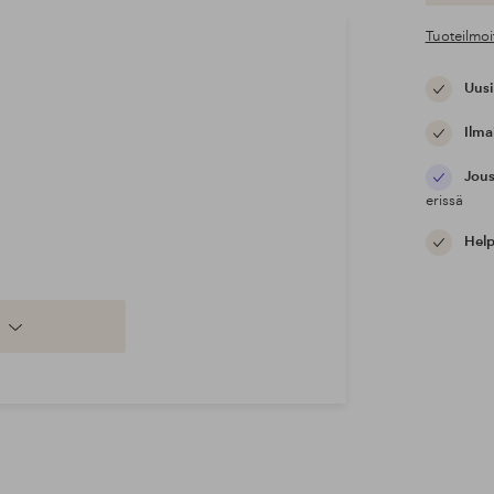
Tuoteilmoi
Uusi
Ilma
Jous
erissä
Help