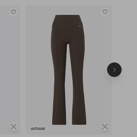
Lisää
Lisää
suosikkeihin
suosikkeihin
Seuraava
tuote
Näytä
Näytä
UUTUUS!
UUTUUS!
samankaltaisia
samankaltaisia