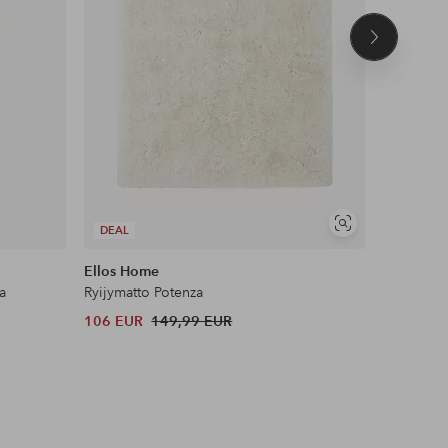
Seuraava
tuote
UUTUUS!
Näytä
DEAL
DEAL
samankaltaisia
Ellos Home
Ellos Ho
a
Ryijymatto Potenza
Sivupöyt
106 EUR
149,99 EUR
224 EUR