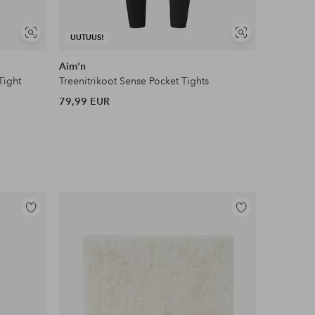
Näytä
Näytä
UUTUUS!
samankaltaisia
samankaltaisia
Aim'n
adidas Sp
Tight
Treenitrikoot Sense Pocket Tights
Treenitri
79,99 EUR
50 EUR
Lisää
Lisää
suosikkeihin
suosikkeihin