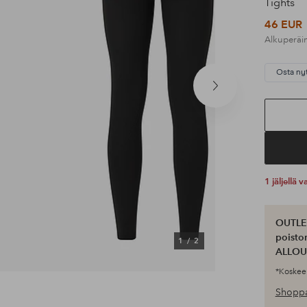
Tights
46 EUR
Alkuperäi
Osta ny
Seuraava
tuote
1 jäljellä
OUTLET
poisto
1
/
2
ALLOU
*Koskee 
Shoppa