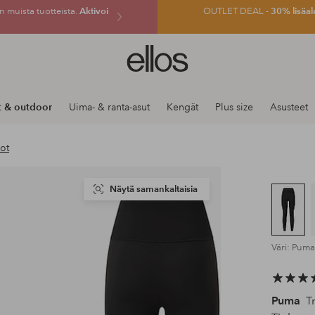
 muista tuotteista.
Aktivoi
OUTLET DEAL -
30% lisäal
Ellos-
logo
–
siirry
t & outdoor
Uima- & ranta-asut
Kengät
Plus size
Asusteet
aloitussivulle
oot
Näytä samankaltaisia
Väri: Puma
Puma
Tr