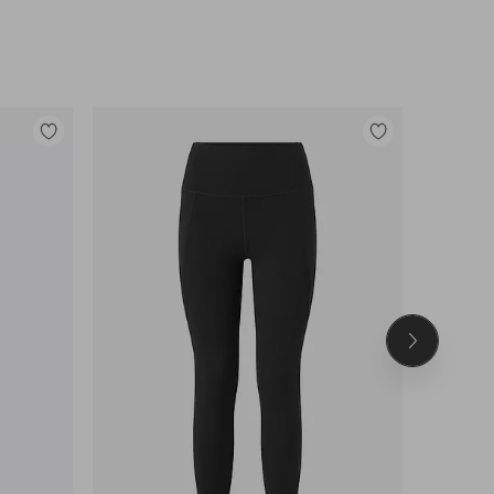
Lisää
Lisää
suosikkeihin
suosikkeihin
Seuraava
tuote