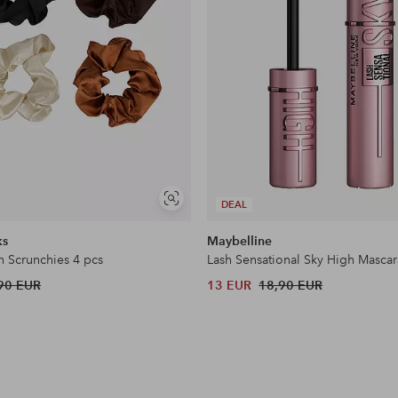
Näytä
DEAL
samankaltaisia
ks
Maybelline
n Scrunchies 4 pcs
Lash Sensational Sky High Mascar
90 EUR
13 EUR
18,90 EUR