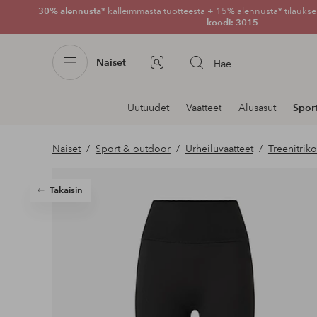
30% alennusta*
kalleimmasta tuotteesta + 15% alennusta* tilauksen
koodi: 3015
Naiset
Hae
Kuvahaku
Navigointi
Uutuudet
Vaatteet
Alusasut
Spor
osastoilla
Naiset
Sport & outdoor
Urheiluvaatteet
Treenitrik
Takaisin