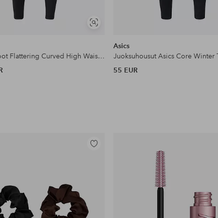
Näytä
samankaltaisia
Asics
Treenitrikoot Flattering Curved High Waist Tights
Juoksuhousut Asics Core Winter 
R
55 EUR
Lisää
suosikkeihin