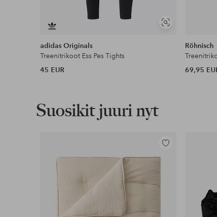
Näytä
samankaltaisia
adidas Originals
Röhnisch
Treenitrikoot Ess Pes Tights
45 EUR
69,95 EU
Suosikit juuri nyt
Lisää
suosikkeihin