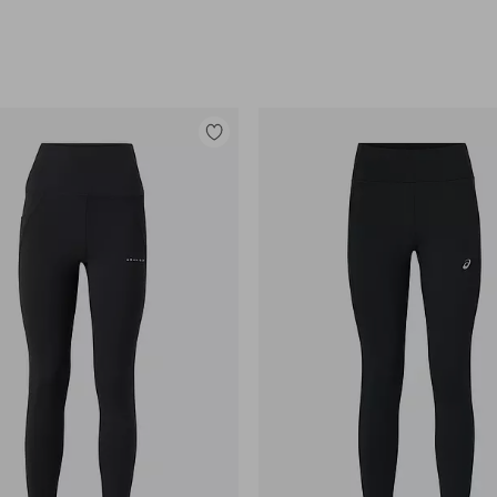
Lisää
suosikkeihin