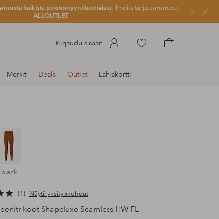
ennusta kaikista poistomyyntituotteista.
Ilmoita tarjousnumero:
Sulje
ALLOUTLET
Siirry
Kirjaudu sisään
merkittyihin
Siirry
suosikkituotteisiin
ostoskoriin
Merkit
Deals
Outlet
Lahjakortti
 black
1
Näytä yksityiskohdat
eenitrikoot Shapeluxe Seamless HW FL