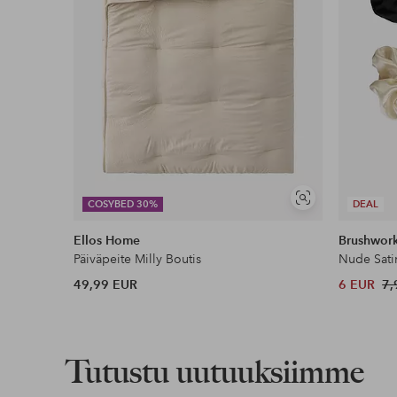
Näytä
COSYBED 30%
DEAL
samankaltaisia
Ellos Home
Brushwor
Päiväpeite Milly Boutis
Nude Sati
49,99 EUR
6 EUR
7,
Tutustu uutuuksiimme