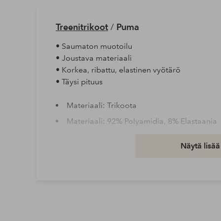
Treenitrikoot
/
Puma
• Saumaton muotoilu
• Joustava materiaali
• Korkea, ribattu, elastinen vyötärö
• Täysi pituus
Materiaali: Trikoota
Materiaali: 92% Polyamidia, 8% Elastaania
Peseminen: Hienopesu 30°
Näytä lisää
Tuotenumero: 1740206-02-XS
Lataa korkearesoluutioinen kuva
Ilmainen toimitus