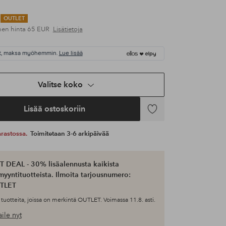
OUTLET
nen hinta
65 EUR
Lisätietoja
t, maksa myöhemmin.
Lue lisää
Valitse koko
Lisää ostoskoriin
Lisää
suosikkeihin
 varastossa.
Toimitetaan 3-6 arkipäivää
 DEAL - 30% lisäalennusta kaikista
myyntituotteista. Ilmoita tarjousnumero:
TLET
tuotteita, joissa on merkintä OUTLET. Voimassa 11.8. asti.
ile nyt