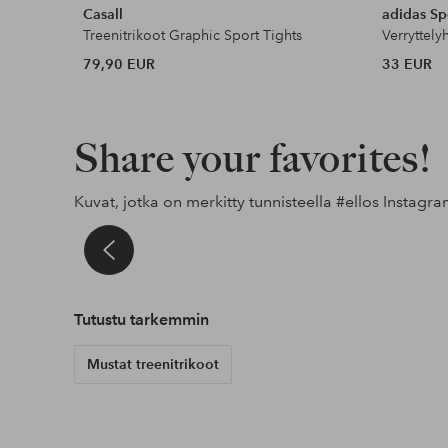
Casall
adidas Sp
Treenitrikoot Graphic Sport Tights
Verryttel
79,90 EUR
33 EUR
Share your favorites!
Kuvat, jotka on merkitty tunnisteella
#ellos
Instagra
t
al
Julkaissut
x_leoniie
Julkaissut
elinschorling
Julkaissut
ellosofficia
Tutustu tarkemmin
Mustat treenitrikoot