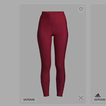
Lisää
suosikkeihin
Näytä
UUTUUS!
UUTUUS!
samankaltaisia