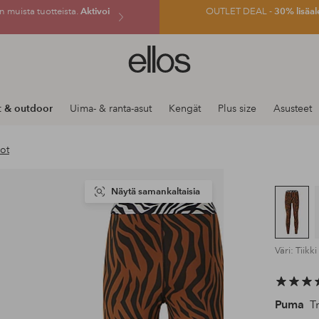
 muista tuotteista.
Aktivoi
OUTLET DEAL -
30% lisäal
Ellos-
logo
–
siirry
t & outdoor
Uima- & ranta-asut
Kengät
Plus size
Asusteet
aloitussivulle
oot
Näytä samankaltaisia
Väri: Tiikki
Puma
Tr