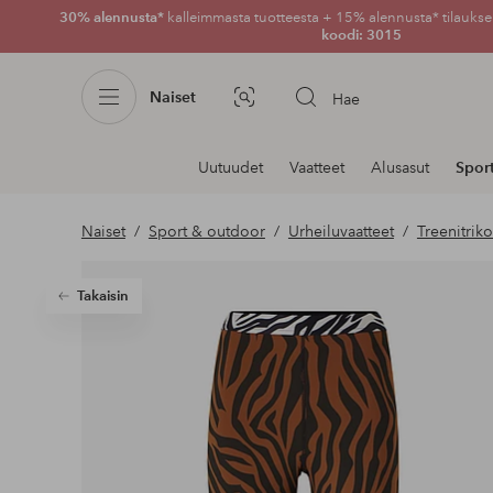
30% alennusta*
kalleimmasta tuotteesta + 15% alennusta* tilauksen
koodi: 3015
Naiset
Hae
Kuvahaku
Navigointi
Uutuudet
Vaatteet
Alusasut
Spor
osastoilla
Naiset
Sport & outdoor
Urheiluvaatteet
Treenitrik
Takaisin