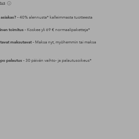
tus
 asiakas?
– 40% alennusta* kalleimmasta tuotteesta
inen toimitus
– Koskee yli 69 € normaalipaketteja*
tavat maksutavat
– Maksa nyt, myöhemmin tai maksa
po palautus
– 30 päivän vaihto- ja palautusoikeus*