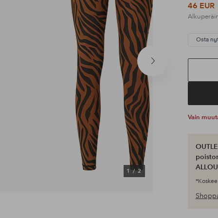
46 EUR
Alkuperäi
Osta ny
Seuraava
tuote
Vain muut
OUTLET
poisto
ALLOU
1
/
2
*Koskee 
Shoppa