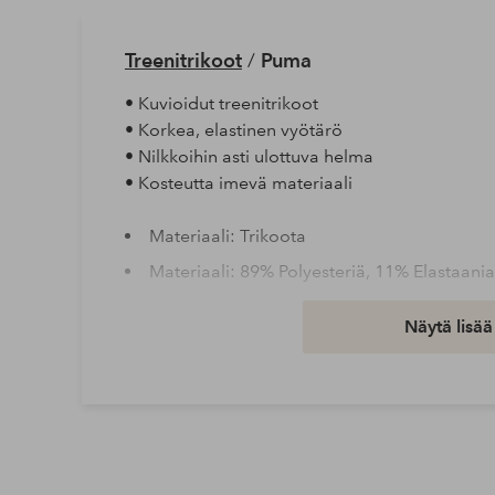
Treenitrikoot
/
Puma
• Kuvioidut treenitrikoot
• Korkea, elastinen vyötärö
• Nilkkoihin asti ulottuva helma
• Kosteutta imevä materiaali
Materiaali: Trikoota
Materiaali: 89% Polyesteriä, 11% Elastaania
Peseminen: Hienopesu 30°
Näytä lisää
Tuotenumero: 1740209-01-M
Lataa korkearesoluutioinen kuva
Ilmainen toimitus