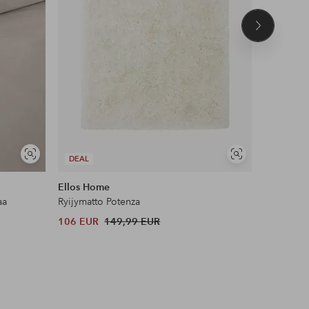
Seuraava
tuote
UUTUUS!
Näytä
Näytä
DEAL
DEAL
samankaltaisia
samankaltaisia
Ellos Home
Name it
aa
Ryijymatto Potenza
Leggingsi
106 EUR
149,99 EUR
12 EUR