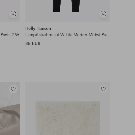
Näytä
Näytä
samankaltaisia
samankaltaisia
Helly Hansen
Craft
 Pants 2 W
Lämpöalushousut W Lifa Merino Midwt Pant Plus
85 EUR
80 EUR
Lisää
Lisää
suosikkeihin
suosikkeihin