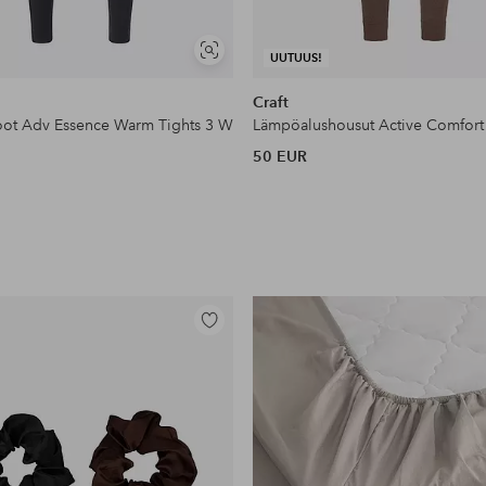
Näytä
UUTUUS!
samankaltaisia
Craft
koot Adv Essence Warm Tights 3 W
Lämpöalushousut Active Comfort
50 EUR
Lisää
suosikkeihin