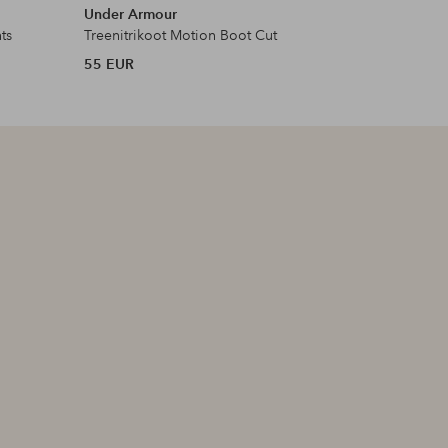
Under Armour
Craft
ts
Treenitrikoot Motion Boot Cut
Treenitri
55 EUR
70 EUR