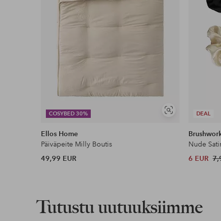
Näytä
COSYBED 30%
DEAL
samankaltaisia
Ellos Home
Brushwor
Päiväpeite Milly Boutis
Nude Sati
49,99 EUR
6 EUR
7,
Tutustu uutuuksiimme