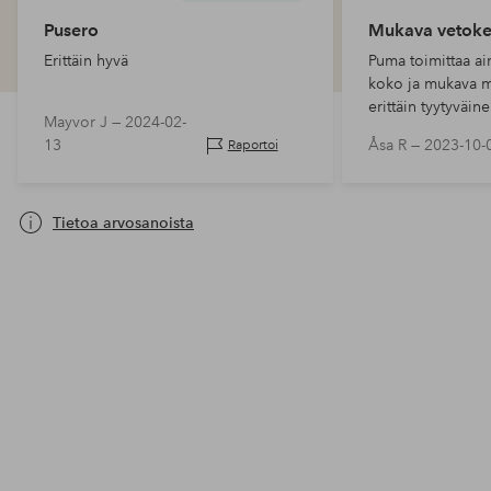
Pusero
Mukava vetoket
Erittäin hyvä
Puma toimittaa ai
koko ja mukava m
erittäin tyytyväine
Mayvor J —
2024-02-
13
Åsa R —
2023-10-
Raportoi
Tietoa arvosanoista