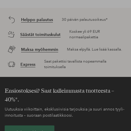
Helppo palautus
30 päivän palautusoikeus*
Koskee yli 69 EUR
Säästät toimituskulut
normaalipakettia
Maksa myöhemmin
Maksa elpyllä. Lue lisää kassalla.
Saat pakettisi tavallista nopeammalla
Express
toimituksella
Ensiostoksesi? Saat kalleimmasta tuotteesta –
40%*.
Uutuuksia viikoittain, eksklusiivisia tarjouksia ja suuri annos tyyli-
innoitusta – suoraan postilaatikkoosi.