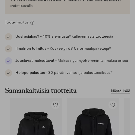
ehdot kassalla.
Tuoteilmoitus
Uusi asiakas?
– 40% alennusta* kalleimmasta tuotteesta
Ilmainen toimitus
– Koskee yli 69 € normaalipaketteja*
Joustavat maksutavat
– Maksa nyt, myöhemmin tai maksa erissä
Helppo palautus
– 30 päivän vaihto- ja palautusoikeus*
Samankaltaisia tuotteita
Näytä lisää
Lisää
Lisää
suosikkeihin
suosikkeihin