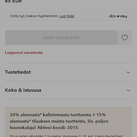
65 EUR
Osta nyt, maksa myöhemmin.
Lue lisää
Lisää ostoskoriin
Lisää
suosikke
Loppunut varastosta
Tuotetiedot
Koko & Istuvuus
30% alennusta* kalleimmasta tuotteesta + 15%
alennusta* tilauksen muista tuotteista. Sis. paljon
huonekaluja! Aktivoi koodi: 3015
*Kun ostat vähintään 2 tuotetta. Voimassa 11.8. asti. Katso täydelliset