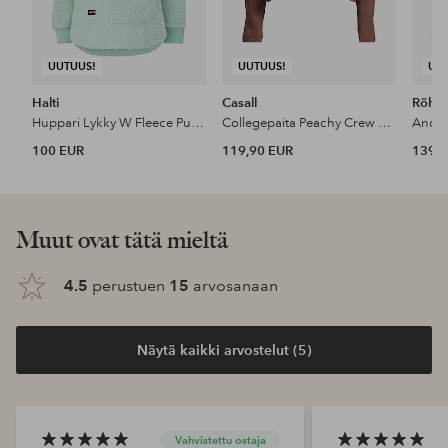
UUTUUS!
UUTUUS!
UU
Halti
Casall
Röhni
Huppari Lykky W Fleece Pullover
Collegepaita Peachy Crew Neck
Anora
100 EUR
119,90 EUR
139,9
Muut ovat tätä mieltä
4.5
perustuen
15
arvosanaan
Näytä kaikki arvostelut (5)
Vahvistettu ostaja