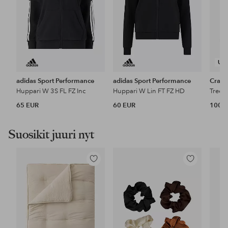
UU
adidas Sport Performance
adidas Sport Performance
Craft
Huppari W 3S FL FZ Inc
Huppari W Lin FT FZ HD
65 EUR
60 EUR
100 
Suosikit juuri nyt
Lisää
Lisää
suosikkeihin
suosikkeihin