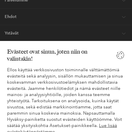
Palvelumme
Ehdot
Ystävät
Evästeet ovat sinun, joten niin on
valintakin!
Turvalliset maksut – maksa nyt tai erissä
Haluatko tietää
lisää maksuvaihtoehdoistamme
?
Ellos käyttää verkkosivuston toiminnalle välttämättömiä
evästeitä sekä analyysin, sisällön mukauttamisen ja sinua
elpy
elpy
koskevamman verkkosivustoelämyksen mahdollistavia
evästeitä. Jaamme henkilötiedot ja nämä evästeet niille
mainos- ja analyysiyhtiöille, joiden kanssa teemme
yhteistyötä. Tarkoituksena on analysoida, kuinka käytät
Suomi - Valitse maa
sivustoa, sekä edistää markkinointiamme, jotta saat
paremmin sinua koskevia mainoksia. Napsauttamalla
Hyväksy-painiketta suostut evästeiden käyttöömme. Voit
Facebook
Instagram
Pinterest
Youtube
säätää yksityiskohtia Asetukset-painikkeella.
Lue lisää
evästekäytännöstämme.