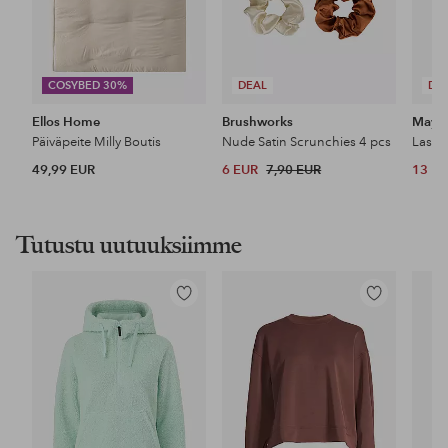
COSYBED 30%
DEAL
DE
Ellos Home
Brushworks
Maybe
Päiväpeite Milly Boutis
Nude Satin Scrunchies 4 pcs
49,99 EUR
6 EUR
7,90 EUR
13 E
Tutustu uutuuksiimme
Lisää
Lisää
suosikkeihin
suosikkeihin